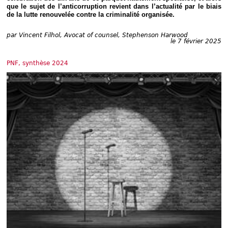
Déplier
que le sujet de l’anticorruption revient dans l’actualité par le biais
Européen
de la lutte renouvelée contre la criminalité organisée.
Déplier
Immobilier
par
Vincent Filhol, Avocat of counsel, Stephenson Harwood
le 7 février 2025
Déplier
IP/IT
et
PNF, synthèse 2024
Déplier
Communication
Pénal
Déplier
Social
Déplier
Avocat