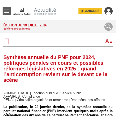
JE M'ABONNE
Menu
ÉDITION DU 10 JUILLET 2026
Éditions précédentes
R
e
c
h
e
r
c
Synthèse annuelle du PNF pour 2024,
h
politiques pénales en cours et possibles
e
réformes législatives en 2025 : quand
l’anticorruption revient sur le devant de la
scène
Déplier
Administratif
ADMINISTRATIF
Fonction publique
Service public
|
|
Déplier
AFFAIRES
Compliance
|
PÉNAL
Criminalité organisée et terrorisme
Droit pénal des affaires
Affaires
|
|
Déplier
La publication, le 24 janvier dernier, de la synthèse annuelle du
Civil
parquet national financier (PNF) intervient quelques mois après la
célébration des dix ans de ce parquet hautement spécialisé, et alors