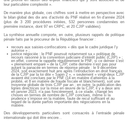
leur particulière complexité ».
De manière plus globale, ces chiffres sont à mettre en perspective avec
le bilan global des dix ans d’activité du PNF réalisé en fin d’année 2024
(plus de 3 200 procédures initiées, 532 personnes condamnées en
première instance, dont 97 en CRPC, et 20 CJIP validées).
La synthèse annuelle comporte, en outre, plusieurs rappels de politique
pénale faits par le procureur de la République financier :
recours aux saisies-confiscations « dès que le cadre juridique l’y
autorise » ;
justice négociée : le PNF poursuit notamment sa « politique de
recours raisonné à la convention judiciaire d’intérêt public (CJIP) » ;
en effet, comme le rappelle régulièrement le PNF, si ce dernier s’est
« pleinement emparé » de la CJIP, cette dernière n’est pas pour
autant la panacée en termes de réponse pénale : le 9 décembre
2024, soit exactement huit ans après l’introduction en droit français
de la CJIP par la loi dite « Sapin 2 », « seulement » vingt-deux CJIP
avaient été conclues par le PNF (14 en matière d’atteintes à la
probité, et 8 en matière de fraude fiscale et blanchiment), soit une
moyenne globale de trois CJIP par an ; en outre, la publication des
lignes directrices sur la mise en œuvre de la CJIP, il y a deux ans
en janvier 2023, n’a pas foncièrement, à ce stade, changé les
choses en termes de nombre de CJIP conclues, même si la
prudence s’impose en la matière, faute de recul suffisant et au
regard de la durée parfois importante des négociations en la
matière.
Des développements particuliers sont consacrés à l’entraide pénale
internationale qui doit être encore...