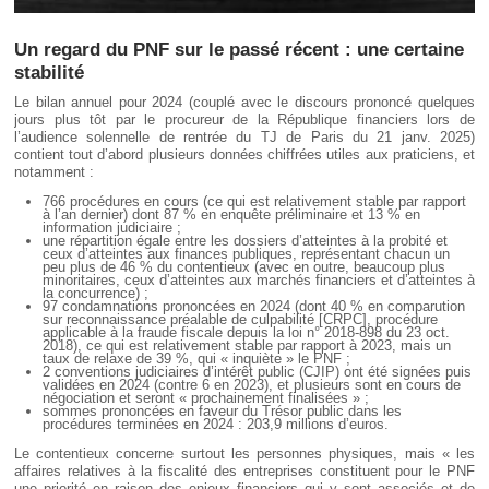
Un regard du PNF sur le passé récent : une certaine
stabilité
Le bilan annuel pour 2024 (couplé avec le discours prononcé quelques
jours plus tôt par le procureur de la République financiers lors de
l’audience solennelle de rentrée du TJ de Paris du 21 janv. 2025)
contient tout d’abord plusieurs données chiffrées utiles aux praticiens, et
notamment :
766 procédures en cours (ce qui est relativement stable par rapport
à l’an dernier) dont 87 % en enquête préliminaire et 13 % en
information judiciaire ;
une répartition égale entre les dossiers d’atteintes à la probité et
ceux d’atteintes aux finances publiques, représentant chacun un
peu plus de 46 % du contentieux (avec en outre, beaucoup plus
minoritaires, ceux d’atteintes aux marchés financiers et d’atteintes à
la concurrence) ;
97 condamnations prononcées en 2024 (dont 40 % en comparution
sur reconnaissance préalable de culpabilité [CRPC], procédure
applicable à la fraude fiscale depuis la loi n° 2018-898 du 23 oct.
2018), ce qui est relativement stable par rapport à 2023, mais un
taux de relaxe de 39 %, qui « inquiète » le PNF ;
2 conventions judiciaires d’intérêt public (CJIP) ont été signées puis
validées en 2024 (contre 6 en 2023), et plusieurs sont en cours de
négociation et seront « prochainement finalisées » ;
sommes prononcées en faveur du Trésor public dans les
procédures terminées en 2024 : 203,9 millions d’euros.
Le contentieux concerne surtout les personnes physiques, mais « les
affaires relatives à la fiscalité des entreprises constituent pour le PNF
une priorité en raison des enjeux financiers qui y sont associés et de