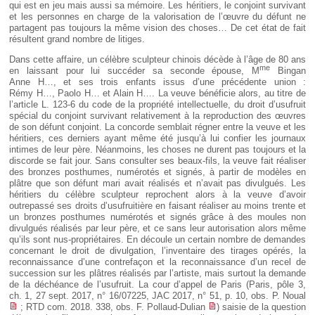
qui est en jeu mais aussi sa mémoire. Les héritiers, le conjoint survivant
et les personnes en charge de la valorisation de l’œuvre du défunt ne
partagent pas toujours la même vision des choses… De cet état de fait
résultent grand nombre de litiges.
Dans cette affaire, un célèbre sculpteur chinois décède à l’âge de 80 ans
me
en laissant pour lui succéder sa seconde épouse, M
Bingan
Anne H…, et ses trois enfants issus d’une précédente union :
Rémy H…, Paolo H… et Alain H…. La veuve bénéficie alors, au titre de
l’article L. 123-6 du code de la propriété intellectuelle, du droit d’usufruit
spécial du conjoint survivant relativement à la reproduction des œuvres
de son défunt conjoint. La concorde semblait régner entre la veuve et les
héritiers, ces derniers ayant même été jusqu’à lui confier les journaux
intimes de leur père. Néanmoins, les choses ne durent pas toujours et la
discorde se fait jour. Sans consulter ses beaux-fils, la veuve fait réaliser
des bronzes posthumes, numérotés et signés, à partir de modèles en
plâtre que son défunt mari avait réalisés et n’avait pas divulgués. Les
héritiers du célèbre sculpteur reprochent alors à la veuve d’avoir
outrepassé ses droits d’usufruitière en faisant réaliser au moins trente et
un bronzes posthumes numérotés et signés grâce à des moules non
divulgués réalisés par leur père, et ce sans leur autorisation alors même
qu’ils sont nus-propriétaires. En découle un certain nombre de demandes
concernant le droit de divulgation, l’inventaire des tirages opérés, la
reconnaissance d’une contrefaçon et la reconnaissance d’un recel de
succession sur les plâtres réalisés par l’artiste, mais surtout la demande
de la déchéance de l’usufruit. La cour d’appel de Paris (Paris, pôle 3,
ch. 1, 27 sept. 2017, n° 16/07225, JAC 2017, n° 51, p. 10, obs. P. Noual
; RTD com. 2018. 338, obs. F. Pollaud-Dulian
) saisie de la question