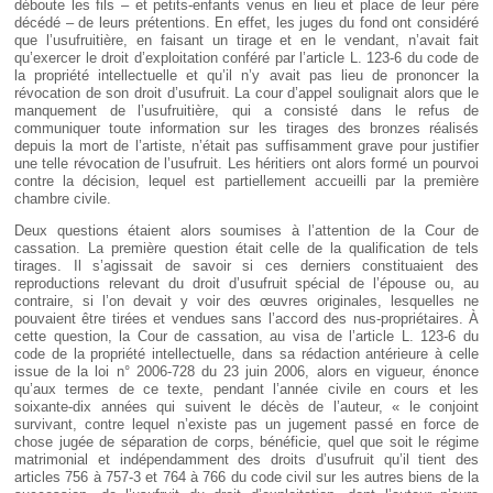
déboute les fils – et petits-enfants venus en lieu et place de leur père
décédé – de leurs prétentions. En effet, les juges du fond ont considéré
que l’usufruitière, en faisant un tirage et en le vendant, n’avait fait
qu’exercer le droit d’exploitation conféré par l’article L. 123-6 du code de
la propriété intellectuelle et qu’il n’y avait pas lieu de prononcer la
révocation de son droit d’usufruit. La cour d’appel soulignait alors que le
manquement de l’usufruitière, qui a consisté dans le refus de
communiquer toute information sur les tirages des bronzes réalisés
depuis la mort de l’artiste, n’était pas suffisamment grave pour justifier
une telle révocation de l’usufruit. Les héritiers ont alors formé un pourvoi
contre la décision, lequel est partiellement accueilli par la première
chambre civile.
Deux questions étaient alors soumises à l’attention de la Cour de
cassation. La première question était celle de la qualification de tels
tirages. Il s’agissait de savoir si ces derniers constituaient des
reproductions relevant du droit d’usufruit spécial de l’épouse ou, au
contraire, si l’on devait y voir des œuvres originales, lesquelles ne
pouvaient être tirées et vendues sans l’accord des nus-propriétaires. À
cette question, la Cour de cassation, au visa de l’article L. 123-6 du
code de la propriété intellectuelle, dans sa rédaction antérieure à celle
issue de la loi n° 2006-728 du 23 juin 2006, alors en vigueur, énonce
qu’aux termes de ce texte, pendant l’année civile en cours et les
soixante-dix années qui suivent le décès de l’auteur, « le conjoint
survivant, contre lequel n’existe pas un jugement passé en force de
chose jugée de séparation de corps, bénéficie, quel que soit le régime
matrimonial et indépendamment des droits d’usufruit qu’il tient des
articles 756 à 757-3 et 764 à 766 du code civil sur les autres biens de la