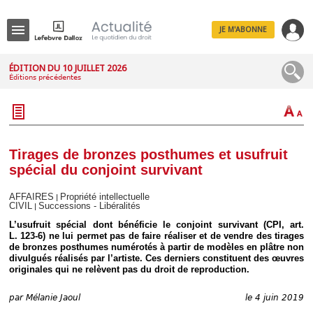
JE M'ABONNE
Menu
ÉDITION DU 10 JUILLET 2026
Éditions précédentes
R
e
c
h
e
r
c
Tirages de bronzes posthumes et usufruit
h
spécial du conjoint survivant
e
AFFAIRES
Propriété intellectuelle
|
CIVIL
Successions - Libéralités
|
L’usufruit spécial dont bénéficie le conjoint survivant (CPI, art.
Déplier
L. 123-6) ne lui permet pas de faire réaliser et de vendre des tirages
Administratif
de bronzes posthumes numérotés à partir de modèles en plâtre non
divulgués réalisés par l’artiste. Ces derniers constituent des œuvres
Déplier
originales qui ne relèvent pas du droit de reproduction.
Affaires
Déplier
par
Mélanie Jaoul
le 4 juin 2019
Civil