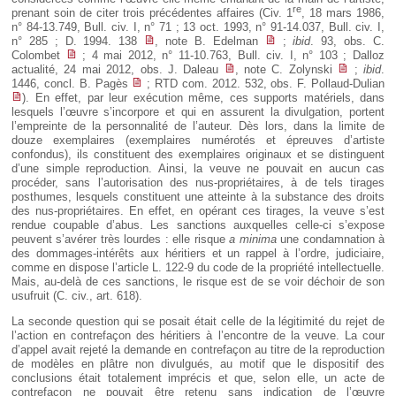
re
prenant soin de citer trois précédentes affaires (Civ. 1
, 18 mars 1986,
n° 84-13.749, Bull. civ. I, n° 71 ; 13 oct. 1993, n° 91-14.037, Bull. civ. I,
n° 285 ; D. 1994. 138
, note B. Edelman
;
ibid
. 93, obs. C.
Colombet
; 4 mai 2012, n° 11-10.763, Bull. civ. I, n° 103 ; Dalloz
actualité, 24 mai 2012, obs. J. Daleau
, note C. Zolynski
;
ibid
.
1446, concl. B. Pagès
; RTD com. 2012. 532, obs. F. Pollaud-Dulian
). En effet, par leur exécution même, ces supports matériels, dans
lesquels l’œuvre s’incorpore et qui en assurent la divulgation, portent
l’empreinte de la personnalité de l’auteur. Dès lors, dans la limite de
douze exemplaires (exemplaires numérotés et épreuves d’artiste
confondus), ils constituent des exemplaires originaux et se distinguent
d’une simple reproduction. Ainsi, la veuve ne pouvait en aucun cas
procéder, sans l’autorisation des nus-propriétaires, à de tels tirages
posthumes, lesquels constituent une atteinte à la substance des droits
des nus-propriétaires. En effet, en opérant ces tirages, la veuve s’est
rendue coupable d’abus. Les sanctions auxquelles celle-ci s’expose
peuvent s’avérer très lourdes : elle risque
a minima
une condamnation à
des dommages-intérêts aux héritiers et un rappel à l’ordre, judiciaire,
comme en dispose l’article L. 122-9 du code de la propriété intellectuelle.
Mais, au-delà de ces sanctions, le risque est de se voir déchoir de son
usufruit (C. civ., art. 618).
La seconde question qui se posait était celle de la légitimité du rejet de
l’action en contrefaçon des héritiers à l’encontre de la veuve. La cour
d’appel avait rejeté la demande en contrefaçon au titre de la reproduction
de modèles en plâtre non divulgués, au motif que le dispositif des
conclusions était totalement imprécis et que, selon elle, un acte de
contrefaçon ne pouvait être retenu sans indication de l’œuvre