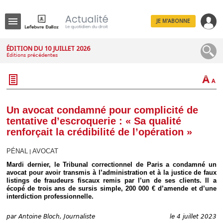
JE M'ABONNE
Menu
ÉDITION DU 10 JUILLET 2026
Éditions précédentes
R
e
c
h
e
r
c
Un avocat condamné pour complicité de
h
tentative d’escroquerie : « Sa qualité
e
renforçait la crédibilité de l’opération »
PÉNAL
AVOCAT
|
Mardi dernier, le Tribunal correctionnel de Paris a condamné un
Déplier
avocat pour avoir transmis à l’administration et à la justice de faux
Administratif
listings de fraudeurs fiscaux remis par l’un de ses clients. Il a
Déplier
écopé de trois ans de sursis simple, 200 000 € d’amende et d’une
Affaires
interdiction professionnelle.
Déplier
Civil
par
Antoine Bloch, Journaliste
le 4 juillet 2023