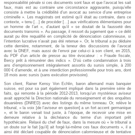
responsabilité pénale si ces documents sont faux et que l’avocat les sait
faux, mais est au contraire une circonstance aggravante, puisqu’elle
consiste à mettre la crédibilité d’un avocat au service d’une entreprise
criminelle ». Les magistrats ont estimé qu’il était au contraire, dans ce
contexte, « tenu […] de procéder […] aux vérifications élémentaires pour
un homme de l’art », d’autant qu’il « se doutait de la fausseté des
documents transmis ». Au passage, il ressort du jugement que « ce délit
aurait pu être requalifié en complicité de dénonciation calomnieuse, si
l’intention lucrative n’avait pas été retenue ». Or, le tribunal a pu déduire
cette dernière, notamment, de la teneur des discussions de l’avocat
avec la DNEF, mais aussi de l’envoi par celui-ci à son client, en 2015,
du PDF d’un article de presse au titre évocateur : « Fraude fiscale,
Bercy prêt à rémunérer des indics ». D’où cette condamnation à trois
ans d’emprisonnement intégralement assortis du sursis simple, à 200
000 € d’amende, et à une interdiction professionnelle pour trois ans, dont
18 mois avec sursis (sans exécution provisoire).
Son client, Rainer Kensy Von Echlin, baron allemand mais banquier
suisse, est pour sa part également impliqué dans la première série de
faits, qui remonte à la période 2012-2013, lorsqu’un mystérieux aviseur
avait approché la Direction nationale du renseignement et des enquêtes
douanières (DNRED) avec des listings du même tonneau. Or, relève le
tribunal, « la voix [de l’aviseur en question] a un fort accent germanique
», et le baron venait tout juste, à l’époque, de recevoir une mise en
demeure relative à la déchéance du terme d’un important prêt
hypothécaire. Relaxé du chef de faux, dans la mesure où « le tribunal a
un doute sur le fait [qu’il] ait forgé lui-même ces faux documents », il a
ainsi été déclaré coupable de dénonciation calomnieuse et de tentative