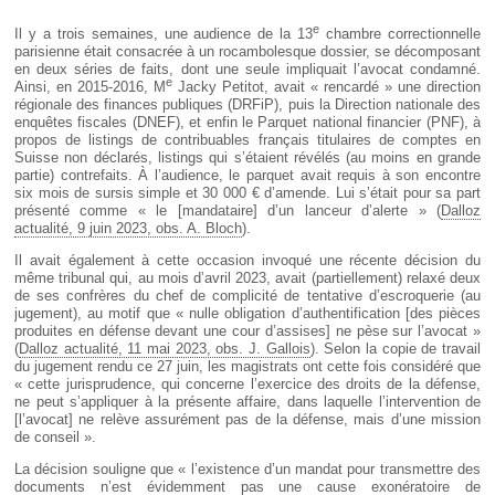
Déplier
Européen
e
Il y a trois semaines, une audience de la 13
chambre correctionnelle
Déplier
parisienne était consacrée à un rocambolesque dossier, se décomposant
Immobilier
en deux séries de faits, dont une seule impliquait l’avocat condamné.
e
Ainsi, en 2015-2016, M
Jacky Petitot, avait « rencardé » une direction
Déplier
régionale des finances publiques (DRFiP), puis la Direction nationale des
IP/IT
enquêtes fiscales (DNEF), et enfin le Parquet national financier (PNF), à
et
Déplier
propos de listings de contribuables français titulaires de comptes en
Communication
Pénal
Suisse non déclarés, listings qui s’étaient révélés (au moins en grande
partie) contrefaits. À l’audience, le parquet avait requis à son encontre
Déplier
six mois de sursis simple et 30 000 € d’amende. Lui s’était pour sa part
Social
présenté comme « le [mandataire] d’un lanceur d’alerte » (
Dalloz
Déplier
actualité, 9 juin 2023, obs. A. Bloch
).
Avocat
Il avait également à cette occasion invoqué une récente décision du
même tribunal qui, au mois d’avril 2023, avait (partiellement) relaxé deux
de ses confrères du chef de complicité de tentative d’escroquerie (au
jugement), au motif que « nulle obligation d’authentification [des pièces
produites en défense devant une cour d’assises] ne pèse sur l’avocat »
(
Dalloz actualité, 11 mai 2023, obs. J. Gallois
). Selon la copie de travail
du jugement rendu ce 27 juin, les magistrats ont cette fois considéré que
« cette jurisprudence, qui concerne l’exercice des droits de la défense,
ne peut s’appliquer à la présente affaire, dans laquelle l’intervention de
[l’avocat] ne relève assurément pas de la défense, mais d’une mission
de conseil ».
La décision souligne que « l’existence d’un mandat pour transmettre des
documents n’est évidemment pas une cause exonératoire de