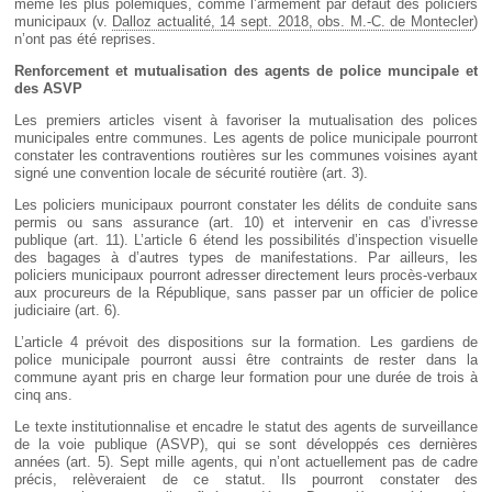
même les plus polémiques, comme l’armement par défaut des policiers
municipaux (v.
Dalloz actualité, 14 sept. 2018, obs. M.-C. de Montecler
)
n’ont pas été reprises.
Renforcement et mutualisation des agents de police muncipale et
des ASVP
Les premiers articles visent à favoriser la mutualisation des polices
municipales entre communes. Les agents de police municipale pourront
constater les contraventions routières sur les communes voisines ayant
signé une convention locale de sécurité routière (art. 3).
Les policiers municipaux pourront constater les délits de conduite sans
permis ou sans assurance (art. 10) et intervenir en cas d’ivresse
publique (art. 11). L’article 6 étend les possibilités d’inspection visuelle
des bagages à d’autres types de manifestations. Par ailleurs, les
policiers municipaux pourront adresser directement leurs procès-verbaux
aux procureurs de la République, sans passer par un officier de police
judiciaire (art. 6).
L’article 4 prévoit des dispositions sur la formation. Les gardiens de
police municipale pourront aussi être contraints de rester dans la
commune ayant pris en charge leur formation pour une durée de trois à
cinq ans.
Le texte institutionnalise et encadre le statut des agents de surveillance
de la voie publique (ASVP), qui se sont développés ces dernières
années (art. 5). Sept mille agents, qui n’ont actuellement pas de cadre
précis, relèveraient de ce statut. Ils pourront constater des