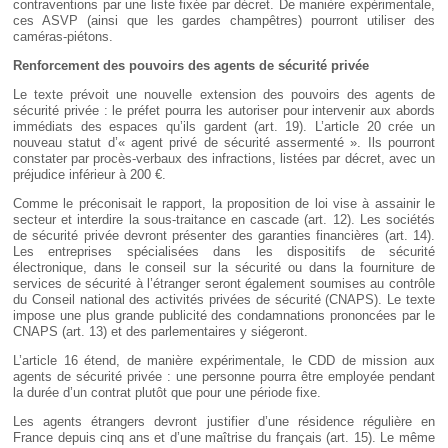
contraventions par une liste fixée par décret. De manière expérimentale,
ces ASVP (ainsi que les gardes champêtres) pourront utiliser des
caméras-piétons.
Renforcement des pouvoirs des agents de sécurité privée
Le texte prévoit une nouvelle extension des pouvoirs des agents de
sécurité privée : le préfet pourra les autoriser pour intervenir aux abords
immédiats des espaces qu’ils gardent (art. 19). L’article 20 crée un
nouveau statut d’« agent privé de sécurité assermenté ». Ils pourront
constater par procès-verbaux des infractions, listées par décret, avec un
préjudice inférieur à 200 €.
Comme le préconisait le rapport, la proposition de loi vise à assainir le
secteur et interdire la sous-traitance en cascade (art. 12). Les sociétés
de sécurité privée devront présenter des garanties financières (art. 14).
Les entreprises spécialisées dans les dispositifs de sécurité
électronique, dans le conseil sur la sécurité ou dans la fourniture de
services de sécurité à l’étranger seront également soumises au contrôle
du Conseil national des activités privées de sécurité (CNAPS). Le texte
impose une plus grande publicité des condamnations prononcées par le
CNAPS (art. 13) et des parlementaires y siégeront.
L’article 16 étend, de manière expérimentale, le CDD de mission aux
agents de sécurité privée : une personne pourra être employée pendant
la durée d’un contrat plutôt que pour une période fixe.
Les agents étrangers devront justifier d’une résidence régulière en
France depuis cinq ans et d’une maîtrise du français (art. 15). Le même