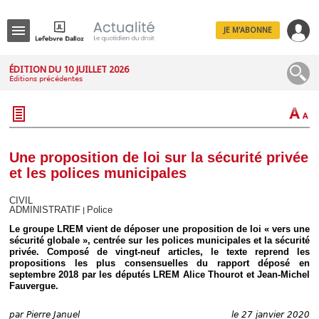
JE M'ABONNE
Menu
ÉDITION DU 10 JUILLET 2026
Éditions précédentes
R
e
c
h
e
r
c
Une proposition de loi sur la sécurité privée
h
et les polices municipales
e
CIVIL
ADMINISTRATIF
Police
|
Le groupe LREM vient de déposer une proposition de loi « vers une
Déplier
sécurité globale », centrée sur les polices municipales et la sécurité
Administratif
privée. Composé de vingt-neuf articles, le texte reprend les
propositions les plus consensuelles du rapport déposé en
Déplier
septembre 2018 par les députés LREM Alice Thourot et Jean-Michel
Affaires
Fauvergue.
Déplier
Civil
par
Pierre Januel
le 27 janvier 2020