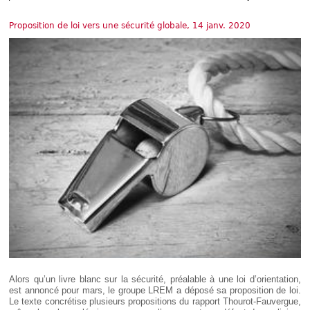
Déplier
Européen
Proposition de loi vers une sécurité globale, 14 janv. 2020
Déplier
Immobilier
Déplier
IP/IT
et
Déplier
Communication
Pénal
Déplier
Social
Déplier
Avocat
Alors qu’un livre blanc sur la sécurité, préalable à une loi d’orientation,
est annoncé pour mars, le groupe LREM a déposé sa proposition de loi.
Le texte concrétise plusieurs propositions du rapport Thourot-Fauvergue,