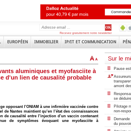
Recevez gratuitement notre newsletter
L
EUROPÉEN
IMMOBILIER
IP/IT ET COMMUNICATION
PÉN
Sur le 
Pause est
vants aluminiques et myofasciite à
e d’un lien de causalité probable
Assureurs 
transpare
amont des
Responsabi
se déduire
Pilotage m
tige opposant l’ONIAM à une infirmière vaccinée contre
non-respon
pel de Nantes maintient qu’en l’état des connaissances
en de causalité entre l’injection d’un vaccin contenant
Demande de
enue de symptômes évoquant une myofasciite à
du pouvoir