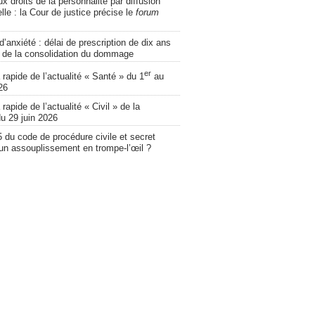
ux droits de la personnalité par diffusion
lle : la Cour de justice précise le
forum
d’anxiété : délai de prescription de dix ans
 de la consolidation du dommage
er
apide de l’actualité « Santé » du 1
au
26
apide de l’actualité « Civil » de la
u 29 juin 2026
5 du code de procédure civile et secret
 un assouplissement en trompe-l’œil ?