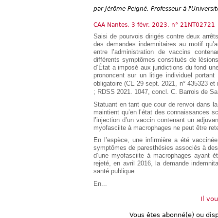
Européen
par
Jérôme Peigné, Professeur à l'Université
Déplier
Immobilier
CAA Nantes, 3 févr. 2023, n° 21NT02721
Saisi de pourvois dirigés contre deux arrêt
Déplier
des demandes indemnitaires au motif qu’auc
IP/IT
et
entre l’administration de vaccins conte
Déplier
Communication
différents symptômes constitués de lésion
Pénal
d’État a imposé aux juridictions du fond une
prononcent sur un litige individuel porta
Déplier
obligatoire (CE 29 sept. 2021, n° 435323 et
Social
; RDSS 2021. 1047, concl. C. Barrois de S
Déplier
Avocat
Statuant en tant que cour de renvoi dans la
maintient qu’en l’état des connaissances sci
l’injection d’un vaccin contenant un adju
myofasciite à macrophages ne peut être ret
En l’espèce, une infirmière a été vaccinée
symptômes de paresthésies associés à des 
d’une myofasciite à macrophages ayant été
rejeté, en avril 2016, la demande indemnitai
santé publique.
En...
Il vo
Vous êtes abonné(e) ou dis