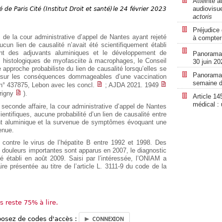
Atteinte a
audiovisue
 de Paris Cité (Institut Droit et santé)
le 24 février 2023
actoris
Préjudice 
s de la cour administrative d’appel de Nantes ayant rejeté
à compter
un lien de causalité n’avait été scientifiquement établi
nant des adjuvants aluminiques et le développement de
Panorama r
s histologiques de myofasciite à macrophages, le Conseil
30 juin 20
 approche probabiliste du lien de causalité lorsqu’elles se
Panorama r
nt sur les conséquences dommageables d’une vaccination
semaine d
 n° 437875, Lebon avec les concl.
; AJDA 2021. 1949
arigny
).
Article 14
médical :
 seconde affaire, la cour administrative d’appel de Nantes
entifiques, aucune probabilité d’un lien de causalité entre
vant aluminique et la survenue de symptômes évoquant une
enue.
 contre le virus de l’hépatite B entre 1992 et 1998. Des
douleurs importantes sont apparus en 2007, le diagnostic
 établi en août 2009. Saisi par l’intéressée, l’ONIAM a
re présentée au titre de l’article L. 3111-9 du code de la
us reste 75% à lire.
posez de codes d'accès :
CONNEXION