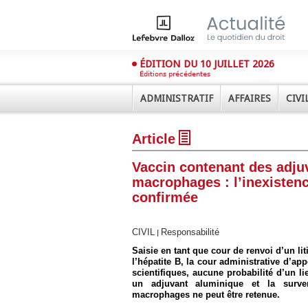
ÉDITION DU 10 JUILLET 2026
Éditions précédentes
ADMINISTRATIF
AFFAIRES
CIVI
Article
Vaccin contenant des adju
macrophages : l’inexistenc
confirmée
Déplier
Administratif
CIVIL
Responsabilité
|
Déplier
Saisie en tant que cour de renvoi d’un li
Affaires
l’hépatite B, la cour administrative d’ap
scientifiques, aucune probabilité d’un li
Déplier
un adjuvant aluminique et la surv
Civil
macrophages ne peut être retenue.
Déplier