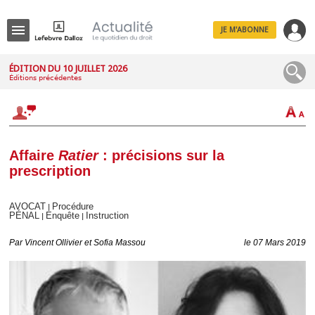
JE M'ABONNE
Menu
ÉDITION DU 10 JUILLET 2026
Éditions précédentes
R
e
c
h
e
r
c
Affaire
Ratier
: précisions sur la
h
prescription
e
AVOCAT
Procédure
|
PÉNAL
Enquête
Instruction
|
|
Déplier
Par
Vincent Ollivier et Sofia Massou
le 07 Mars 2019
Administratif
Déplier
Affaires
Déplier
Civil