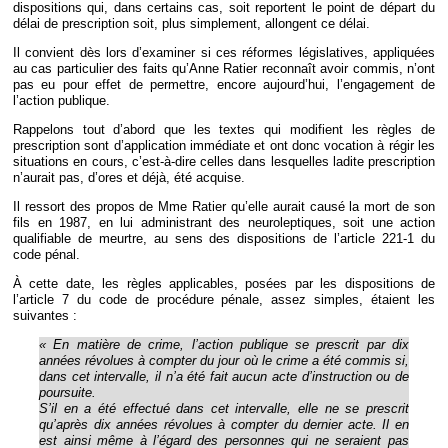
dispositions qui, dans certains cas, soit reportent le point de départ du
délai de prescription soit, plus simplement, allongent ce délai.
Il convient dès lors d’examiner si ces réformes législatives, appliquées
au cas particulier des faits qu’Anne Ratier reconnaît avoir commis, n’ont
pas eu pour effet de permettre, encore aujourd’hui, l’engagement de
l’action publique.
Rappelons tout d’abord que les textes qui modifient les règles de
prescription sont d’application immédiate et ont donc vocation à régir les
situations en cours, c’est-à-dire celles dans lesquelles ladite prescription
n’aurait pas, d’ores et déjà, été acquise.
Il ressort des propos de Mme Ratier qu’elle aurait causé la mort de son
fils en 1987, en lui administrant des neuroleptiques, soit une action
qualifiable de meurtre, au sens des dispositions de l’article 221-1 du
code pénal.
À cette date, les règles applicables, posées par les dispositions de
l’article 7 du code de procédure pénale, assez simples, étaient les
suivantes :
« En matière de crime, l’action publique se prescrit par dix
années révolues à compter du jour où le crime a été commis si,
dans cet intervalle, il n’a été fait aucun acte d’instruction ou de
poursuite.
S’il en a été effectué dans cet intervalle, elle ne se prescrit
qu’après dix années révolues à compter du dernier acte. Il en
est ainsi même à l’égard des personnes qui ne seraient pas