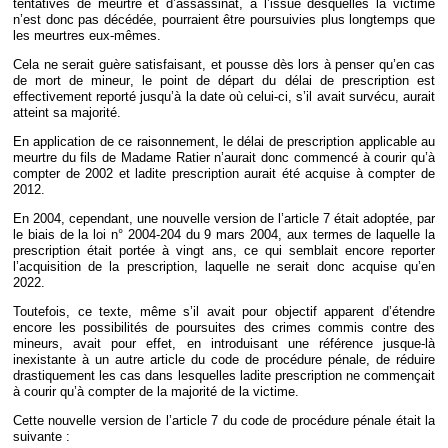
tentatives de meurtre et d’assassinat, à l’issue desquelles la victime
n’est donc pas décédée, pourraient être poursuivies plus longtemps que
les meurtres eux-mêmes.
Cela ne serait guère satisfaisant, et pousse dès lors à penser qu’en cas
de mort de mineur, le point de départ du délai de prescription est
effectivement reporté jusqu’à la date où celui-ci, s’il avait survécu, aurait
atteint sa majorité.
En application de ce raisonnement, le délai de prescription applicable au
meurtre du fils de Madame Ratier n’aurait donc commencé à courir qu’à
compter de 2002 et ladite prescription aurait été acquise à compter de
2012.
En 2004, cependant, une nouvelle version de l’article 7 était adoptée, par
le biais de la loi n° 2004-204 du 9 mars 2004, aux termes de laquelle la
prescription était portée à vingt ans, ce qui semblait encore reporter
l’acquisition de la prescription, laquelle ne serait donc acquise qu’en
2022.
Toutefois, ce texte, même s’il avait pour objectif apparent d’étendre
encore les possibilités de poursuites des crimes commis contre des
mineurs, avait pour effet, en introduisant une référence jusque-là
inexistante à un autre article du code de procédure pénale, de réduire
drastiquement les cas dans lesquelles ladite prescription ne commençait
à courir qu’à compter de la majorité de la victime.
Cette nouvelle version de l’article 7 du code de procédure pénale était la
suivante :