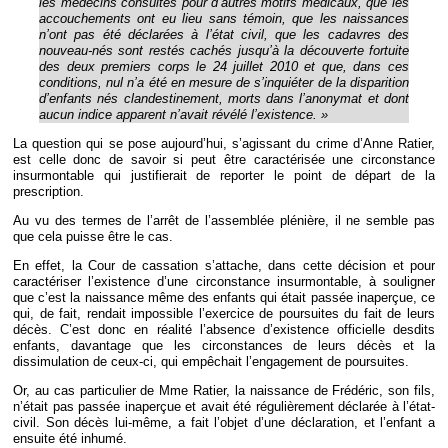
les médecins consultés pour d’autres motifs médicaux, que les
accouchements ont eu lieu sans témoin, que les naissances
n’ont pas été déclarées à l’état civil, que les cadavres des
nouveau-nés sont restés cachés jusqu’à la découverte fortuite
des deux premiers corps le 24 juillet 2010 et que, dans ces
conditions, nul n’a été en mesure de s’inquiéter de la disparition
d’enfants nés clandestinement, morts dans l’anonymat et dont
aucun indice apparent n’avait révélé l’existence. »
La question qui se pose aujourd’hui, s’agissant du crime d’Anne Ratier,
est celle donc de savoir si peut être caractérisée une circonstance
insurmontable qui justifierait de reporter le point de départ de la
prescription.
Au vu des termes de l’arrêt de l’assemblée plénière, il ne semble pas
que cela puisse être le cas.
En effet, la Cour de cassation s’attache, dans cette décision et pour
caractériser l’existence d’une circonstance insurmontable, à souligner
que c’est la naissance même des enfants qui était passée inaperçue, ce
qui, de fait, rendait impossible l’exercice de poursuites du fait de leurs
décès. C’est donc en réalité l’absence d’existence officielle desdits
enfants, davantage que les circonstances de leurs décès et la
dissimulation de ceux-ci, qui empêchait l’engagement de poursuites.
Or, au cas particulier de Mme Ratier, la naissance de Frédéric, son fils,
n’était pas passée inaperçue et avait été régulièrement déclarée à l’état-
civil. Son décès lui-même, a fait l’objet d’une déclaration, et l’enfant a
ensuite été inhumé.