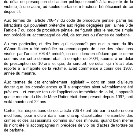
du délai de prescription de l’action publique reporté à la majorité de la
victime, à une autre, où seules certaines infractions bénéficiaient de ce
dispositif.
Aux termes de l’article 706-47 du code de procédure pénale, parmi les
infractions qui pouvaient prétendre aux règles dégagées par l’alinéa 3 de
l’article 7 du code de procédure pénale, ne figurait plus le meurtre simple
non précédé ou accompagné de viol, de tortures ou d’actes de barbarie.
Au cas particulier, et dès lors qu’il n’apparaît pas que la mort du fils
d’Anne Ratier a été précédée ou accompagnée de l’une des infractions
visées par l’article 706-47 précité, on doit donc en déduire que le crime
commis par cette dernière était, à compter de 2004, soumis à un délai
de prescription de 10 ans et que, de surcroît, ce délai, qui n’était plus
reporté à la majorité de la victime, avait commencé à courir dès 1987,
année du meurtre.
Aux termes de cet enchaînement législatif – dont on peut d’ailleurs
douter que les conséquences qu’il a emportées aient véritablement été
prévues – et compte tenu de l’application immédiate de la loi, il apparaît
que le meurtre du fils de Mme Ratier était donc prescrit depuis 1997, soit
voilà maintenant 22 ans
Certes, les dispositions de cet article 706-47 ont été par la suite encore
modifiées, pour inclure dans son champ d’application l’ensemble des
crimes et des assassinats commis sur des mineurs, quand bien même
ils n’ont été ni accompagnés ni précédés de viol ou d’actes de torture ou
de barbarie.