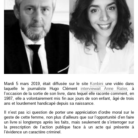
Déplier
Européen
Déplier
Immobilier
Déplier
IP/IT
et
Déplier
Communication
Pénal
Déplier
Social
Déplier
Avocat
Mardi 5 mars 2019, était diffusée sur le site
Konbini
une vidéo dans
laquelle le journaliste Hugo Clément
interviewait Anne Ratier
, à
l’occasion de la sortie de son livre, dans lequel elle raconte comment, en
1987, elle a volontairement mis fin aux jours de son enfant, âgé de trois
ans et lourdement handicapé depuis sa naissance.
Il n’est pas ici question de porter une appréciation d’ordre moral sur le
geste de cette femme, non plus d’ailleurs que sur l’opportunité d’en faire
un livre si longtemps après les faits, mais seulement de s’interroger sur
la prescription de l’action publique face à un acte qui présente à
l’évidence un caractère criminel.