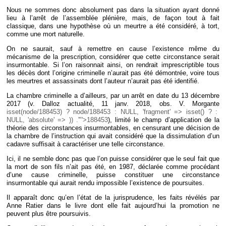
Nous ne sommes donc absolument pas dans la situation ayant donné
lieu à l’arrêt de l’assemblée plénière, mais, de façon tout à fait
classique, dans une hypothèse où un meurtre a été considéré, à tort,
comme une mort naturelle.
On ne saurait, sauf à remettre en cause l’existence même du
mécanisme de la prescription, considérer que cette circonstance serait
insurmontable. Si l’on raisonnait ainsi, on rendrait imprescriptible tous
les décès dont l’origine criminelle n’aurait pas été démontrée, voire tous
les meurtres et assassinats dont l’auteur n’aurait pas été identifié.
La chambre criminelle a d’ailleurs, par un arrêt en date du 13 décembre
2017 (v. Dalloz actualité, 11 janv. 2018, obs. V. Morgante
isset(node/188453) ? node/188453 : NULL, 'fragment' => isset() ? :
NULL, 'absolute' => )) .'"'>188453
), limité le champ d’application de la
théorie des circonstances insurmontables, en censurant une décision de
la chambre de l’instruction qui avait considéré que la dissimulation d’un
cadavre suffisait à caractériser une telle circonstance.
Ici, il ne semble donc pas que l’on puisse considérer que le seul fait que
la mort de son fils n’ait pas été, en 1987, déclarée comme procédant
d’une cause criminelle, puisse constituer une circonstance
insurmontable qui aurait rendu impossible l’existence de poursuites.
Il apparaît donc qu’en l’état de la jurisprudence, les faits révélés par
Anne Ratier dans le livre dont elle fait aujourd’hui la promotion ne
peuvent plus être poursuivis.