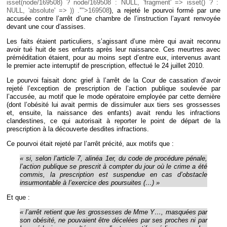
isset(node/169508) ? node/169508 : NULL, 'fragment' => isset() ? :
NULL, 'absolute' => )) .'"'>169508
), a rejeté le pourvoi formé par une
accusée contre l’arrêt d’une chambre de l’instruction l’ayant renvoyée
devant une cour d’assises.
Les faits étaient particuliers, s’agissant d’une mère qui avait reconnu
avoir tué huit de ses enfants après leur naissance. Ces meurtres avec
préméditation étaient, pour au moins sept d’entre eux, intervenus avant
le premier acte interruptif de prescription, effectué le 24 juillet 2010.
Le pourvoi faisait donc grief à l’arrêt de la Cour de cassation d’avoir
rejeté l’exception de prescription de l’action publique soulevée par
l’accusée, au motif que le mode opératoire employée par cette dernière
(dont l’obésité lui avait permis de dissimuler aux tiers ses grossesses
et, ensuite, la naissance des enfants) avait rendu les infractions
clandestines, ce qui autorisait à reporter le point de départ de la
prescription à la découverte desdites infractions.
Ce pourvoi était rejeté par l’arrêt précité, aux motifs que :
« si, selon l’article 7, alinéa 1er, du code de procédure pénale,
l’action publique se prescrit à compter du jour où le crime a été
commis, la prescription est suspendue en cas d’obstacle
insurmontable à l’exercice des poursuites (…) »
Et que :
« l’arrêt retient que les grossesses de Mme Y…, masquées par
son obésité, ne pouvaient être décelées par ses proches ni par