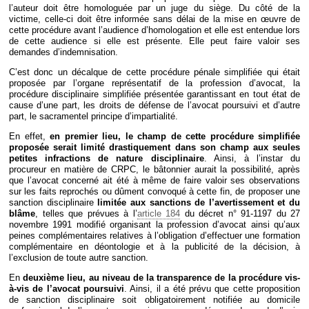
l’auteur doit être homologuée par un juge du siège. Du côté de la
victime, celle-ci doit être informée sans délai de la mise en œuvre de
cette procédure avant l’audience d’homologation et elle est entendue lors
de cette audience si elle est présente. Elle peut faire valoir ses
demandes d’indemnisation.
C’est donc un décalque de cette procédure pénale simplifiée qui était
proposée par l’organe représentatif de la profession d’avocat, la
procédure disciplinaire simplifiée présentée garantissant en tout état de
cause d’une part, les droits de défense de l’avocat poursuivi et d’autre
part, le sacramentel principe d’impartialité.
En effet,
en premier lieu, le champ de cette procédure simplifiée
proposée serait limité drastiquement dans son champ aux seules
petites infractions de nature disciplinaire
. Ainsi, à l’instar du
procureur en matière de CRPC, le bâtonnier aurait la possibilité, après
que l’avocat concerné ait été à même de faire valoir ses observations
sur les faits reprochés ou dûment convoqué à cette fin, de proposer une
sanction disciplinaire
limitée aux sanctions de l’avertissement et du
blâme
, telles que prévues à l’
article 184
du décret n° 91-1197 du 27
novembre 1991 modifié organisant la profession d’avocat ainsi qu’aux
peines complémentaires relatives à l’obligation d’effectuer une formation
complémentaire en déontologie et à la publicité de la décision, à
l’exclusion de toute autre sanction.
En
deuxième lieu, au niveau de la transparence de la procédure vis-
à-vis de l’avocat poursuivi
. Ainsi, il a été prévu que cette proposition
de sanction disciplinaire soit obligatoirement notifiée au domicile