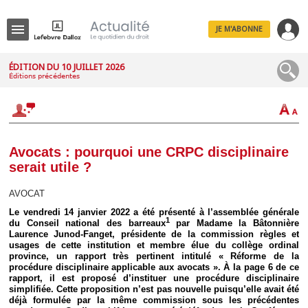
JE M'ABONNE
Menu
ÉDITION DU 10 JUILLET 2026
Éditions précédentes
R
e
c
h
e
r
c
Avocats : pourquoi une CRPC disciplinaire
h
serait utile ?
e
AVOCAT
Le vendredi 14 janvier 2022 a été présenté à l’assemblée générale
1
du Conseil national des barreaux
par Madame la Bâtonnière
Déplier
Laurence Junod-Fanget, présidente de la commission règles et
Administratif
usages de cette institution et membre élue du collège ordinal
Déplier
province, un rapport très pertinent intitulé « Réforme de la
Affaires
procédure disciplinaire applicable aux avocats ». À la page 6 de ce
rapport, il est proposé d’instituer une procédure disciplinaire
Déplier
simplifiée. Cette proposition n’est pas nouvelle puisqu’elle avait été
Civil
déjà formulée par la même commission sous les précédentes