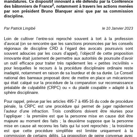
mandatures. Ce dispositif innovant a été défendu par la Conférence
Déplier
2
Européen
des bâtonniers de France
, notamment à travers les actions menées
par son président Bruno Blanquer ainsi que par sa commission
Déplier
discipline.
Immobilier
Déplier
Par
Patrick Lingibé
le 10 Janvier 2023
IP/IT
et
Déplier
Loin de cultiver l’entre-soi reproché souvent à tort à la profession
Communication
Pénal
d’avocat (on se rencontre que les sanctions prononcées par les conseils
régionaux de discipline CRD à l’égard des avocats poursuivis sont
Déplier
souvent adoucies par les cours d’appel), l’objectif de cette proposition
Social
innovante était justement de permettre aux autorités de poursuite d’avoir
Déplier
un outil efficace pour traiter très rapidement les « petites incivilités »
Avocat
pour lesquelles le recours à la procédure disciplinaire ordinaire reste
inadapté, notamment en raison de sa lourdeur et de sa durée. Le Conseil
national des barreaux proposait donc de mettre en place un mécanisme
qui était calqué sur la procédure de la comparution sur reconnaissance
préalable de culpabilité (CRPC) ou « du plaidé coupable » adapté à la
sphère disciplinaire.
Pour rappel, prévue par les articles 495-7 à 495-16 du code de procédure
pénale, la CRPC est une procédure qui permet de juger rapidement
l’auteur d’une infraction. Trois conditions doivent être réunies pour
l’appliquer : la première est que la personne mise en cause doit être
majeure au moment des faits ; la deuxième suppose que la personne
mise en cause ait reconnu les faits qui lui sont reprochés ; la troisième
est que cette procédure simplifiée est limitée uniquement à la
commission de certains délits. La proposition de peine convenue avec