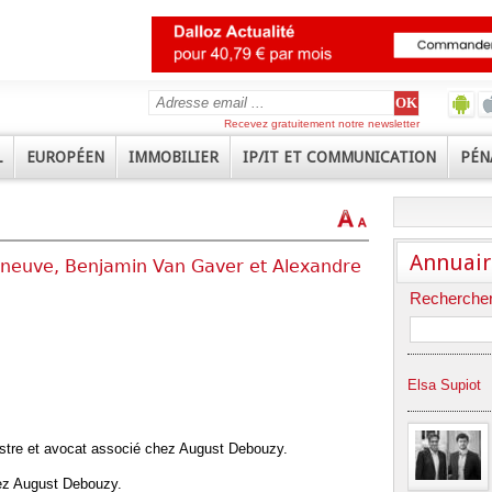
Recevez gratuitement notre newsletter
L
EUROPÉEN
IMMOBILIER
IP/IT ET COMMUNICATION
PÉN
Annuair
neuve, Benjamin Van Gaver et Alexandre
Rechercher
Elsa Supiot
stre et avocat associé chez August Debouzy.
ez August Debouzy.