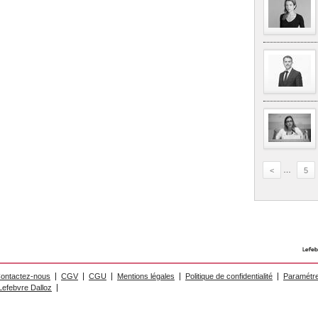
<
…
5
ontactez-nous
CGV
CGU
Mentions légales
Politique de confidentialité
Paramétre
efebvre Dalloz