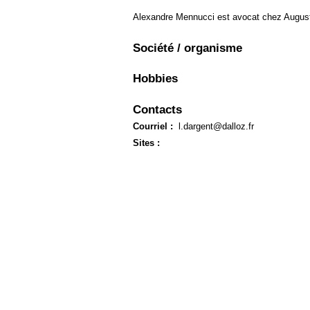
Européen
Alexandre Mennucci est avocat chez Augus
Déplier
Immobilier
Société / organisme
Déplier
IP/IT
et
Hobbies
Déplier
Communication
Pénal
Contacts
Déplier
Social
Courriel :
l.dargent@dalloz.fr
Déplier
Sites :
Avocat