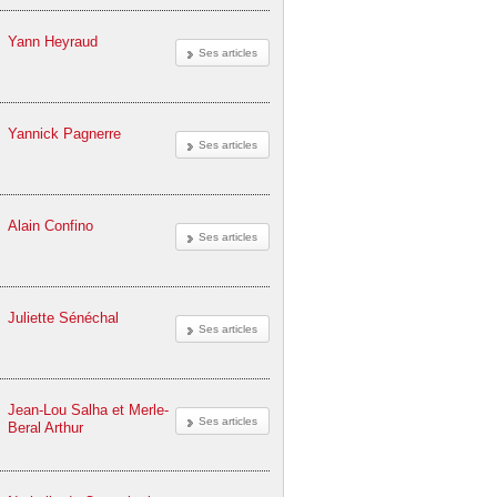
Yann Heyraud
Ses articles
Yannick Pagnerre
Ses articles
Alain Confino
Ses articles
Juliette Sénéchal
Ses articles
Jean-Lou Salha et Merle-
Ses articles
Beral Arthur