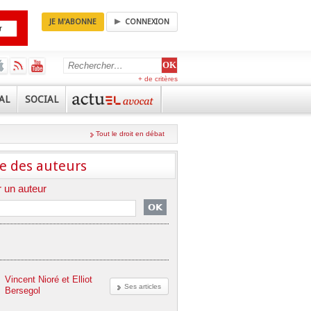
JE M'ABONNE
CONNEXION
+ de critères
AL
SOCIAL
Tout le droit en débat
e des auteurs
 un auteur
Vincent Nioré et Elliot
Ses articles
Bersegol