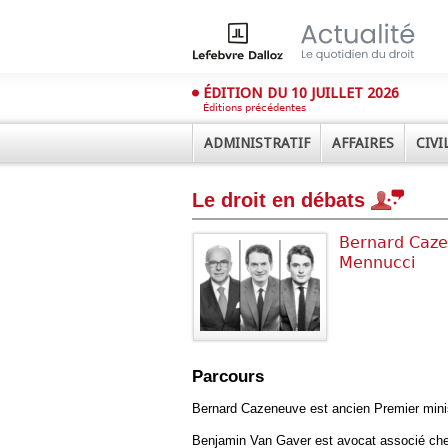
ÉDITION DU 10 JUILLET 2026
Éditions précédentes
ADMINISTRATIF
AFFAIRES
CIVI
Le droit en débats
Bernard Caze
Mennucci
Déplier
Administratif
Déplier
Parcours
Affaires
Déplier
Bernard Cazeneuve est ancien Premier mini
Civil
Benjamin Van Gaver est avocat associé ch
Déplier