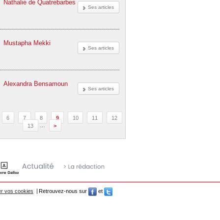
Nathalie de Quatrebarbes
Ses articles
Mustapha Mekki
Ses articles
Alexandra Bensamoun
Ses articles
6
7
8
9
10
11
12
13
…
>
r vos cookies
Retrouvez-nous sur
et