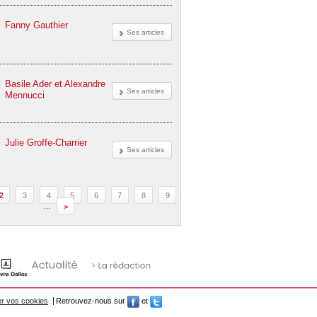
Fanny Gauthier
Ses articles
Basile Ader et Alexandre
Ses articles
Mennucci
Julie Groffe-Charrier
Ses articles
2
3
4
5
6
7
8
9
…
>
r vos cookies
Retrouvez-nous sur
et