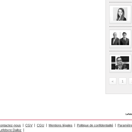
<
1
ontactez-nous
CGV
CGU
Mentions légales
Politique de confidentialité
Paramétre
efebvre Dalloz