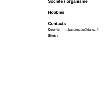
Société / organisme
Européen
Déplier
Hobbies
Immobilier
Déplier
IP/IT
Contacts
et
Déplier
Courriel :
m.babonneau@dalloz.fr
Communication
Pénal
Sites :
Déplier
Social
Déplier
Avocat