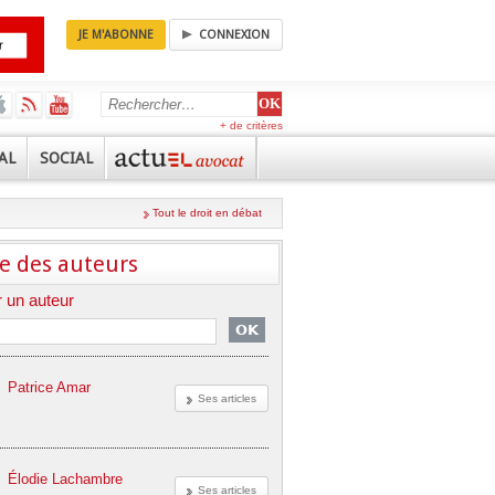
JE M'ABONNE
CONNEXION
+ de critères
AL
SOCIAL
Tout le droit en débat
e des auteurs
 un auteur
Patrice Amar
Ses articles
Élodie Lachambre
Ses articles