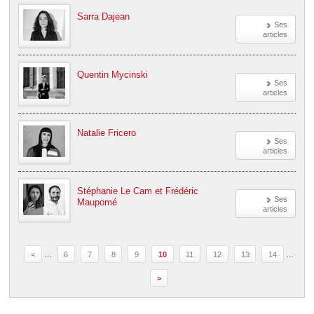
Sarra Dajean
Ses
articles
Quentin Mycinski
Ses
articles
Natalie Fricero
Ses
articles
Stéphanie Le Cam et Frédéric
Ses
Maupomé
articles
<
…
6
7
8
9
10
11
12
13
14
…
>