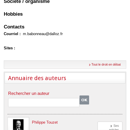
Société / organisme
Déplier
Européen
Déplier
Hobbies
Immobilier
Déplier
Contacts
IP/IT
et
Courriel :
m.babonneau@dalloz.fr
Déplier
Communication
Pénal
Déplier
Sites :
Social
Déplier
Avocat
Tout le droit en débat
Annuaire des auteurs
Rechercher un auteur
Philippe Touzet
Ses
articles