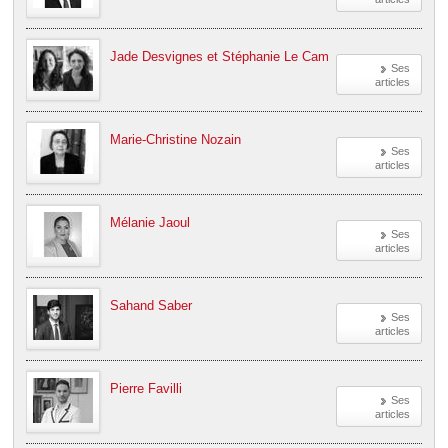
Jade Desvignes et Stéphanie Le Cam
Ses
articles
Marie-Christine Nozain
Ses
articles
Mélanie Jaoul
Ses
articles
Sahand Saber
Ses
articles
Pierre Favilli
Ses
articles