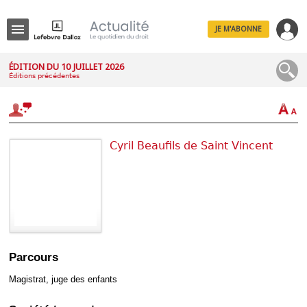
JE M'ABONNE
Menu
ÉDITION DU 10 JUILLET 2026
Éditions précédentes
R
e
c
h
e
r
Cyril Beaufils de Saint Vincent
c
h
e
Déplier
Administratif
Déplier
Parcours
Affaires
Magistrat, juge des enfants
Déplier
Civil