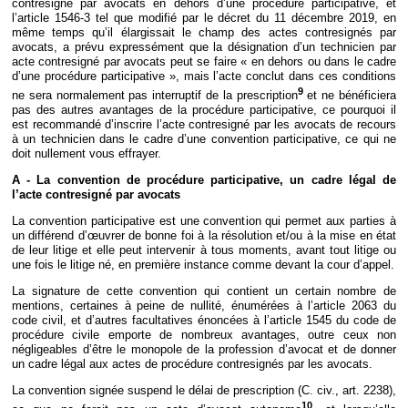
contresigné par avocats en dehors d’une procédure participative, et
l’article 1546-3 tel que modifié par le décret du 11 décembre 2019, en
même temps qu’il élargissait le champ des actes contresignés par
avocats, a prévu expressément que la désignation d’un technicien par
acte contresigné par avocats peut se faire « en dehors ou dans le cadre
d’une procédure participative », mais l’acte conclut dans ces conditions
9
ne sera normalement pas interruptif de la prescription
et ne bénéficiera
pas des autres avantages de la procédure participative, ce pourquoi il
est recommandé d’inscrire l’acte contresigné par les avocats de recours
à un technicien dans le cadre d’une convention participative, ce qui ne
doit nullement vous effrayer.
A - La convention de procédure participative, un cadre légal de
l’acte contresigné par avocats
La convention participative est une convention qui permet aux parties à
un différend d’œuvrer de bonne foi à la résolution et/ou à la mise en état
de leur litige et elle peut intervenir à tous moments, avant tout litige ou
une fois le litige né, en première instance comme devant la cour d’appel.
La signature de cette convention qui contient un certain nombre de
mentions, certaines à peine de nullité, énumérées à l’article 2063 du
code civil, et d’autres facultatives énoncées à l’article 1545 du code de
procédure civile emporte de nombreux avantages, outre ceux non
négligeables d’être le monopole de la profession d’avocat et de donner
un cadre légal aux actes de procédure contresignés par les avocats.
La convention signée suspend le délai de prescription (C. civ., art. 2238),
10