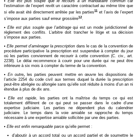
•
Elle est plus souple que le recours à un mandataire commun
car
l’estimation de l’expert revêt un caractère contractuel au même titre que
11
si elle avait été directement arrêtée par les parties
et l’avis de l’expert
12
s’impose aux parties sauf erreur grossière
.
•
Elle est plus souple que l’arbitrage
qui est un mode juridictionnel de
règlement des conflits. L’arbitre doit trancher le litige et sa décision
s’impose aux parties.
•
Elle permet d’aménager la prescription
dans le cas de la convention de
procédure participative la prescription est suspendue à compter du jour
où les parties conviennent de recourir à cette convention (C. civ., art.
2238). Le délai recommence à courir pour une durée qui ne peut être
inférieure à six mois à compter du terme de la convention.
•
En outre
,
les parties peuvent mettre en œuvre les dispositions de
l’article 2254 du code civil aux termes duquel la durée la prescription
peut-être abrégée ou allongée sans qu’elle soit réduite à moins d’un an ni
étendue à plus de dix ans.
•
Elle est rapide
, les parties ont la maîtrise du temps ce qui est
totalement différent de ce qui peut se passer dans le cadre d’une
expertise judiciaire. Les parties ne dépendent plus du calendrier
judiciaire. Le temps dans la voie amiable se rapproche du temps
nécessaire à une expertise amiable sollicitée par une des parties.
•
Elle est enfin remarquable
parce qu’elle permet :
d’aboutir à un accord total ou un accord partiel et de soumettre le