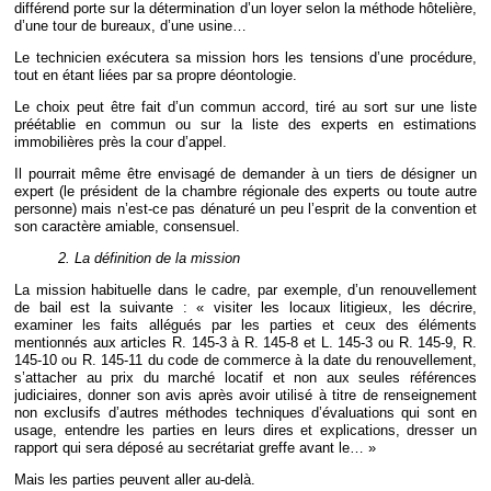
différend porte sur la détermination d’un loyer selon la méthode hôtelière,
d’une tour de bureaux, d’une usine…
Le technicien exécutera sa mission hors les tensions d’une procédure,
tout en étant liées par sa propre déontologie.
Le choix peut être fait d’un commun accord, tiré au sort sur une liste
préétablie en commun ou sur la liste des experts en estimations
immobilières près la cour d’appel.
Il pourrait même être envisagé de demander à un tiers de désigner un
expert (le président de la chambre régionale des experts ou toute autre
personne) mais n’est-ce pas dénaturé un peu l’esprit de la convention et
son caractère amiable, consensuel.
2. La définition de la mission
La mission habituelle dans le cadre, par exemple, d’un renouvellement
de bail est la suivante : « visiter les locaux litigieux, les décrire,
examiner les faits allégués par les parties et ceux des éléments
mentionnés aux articles R. 145-3 à R. 145-8 et L. 145-3 ou R. 145-9, R.
145-10 ou R. 145-11 du code de commerce à la date du renouvellement,
s’attacher au prix du marché locatif et non aux seules références
judiciaires, donner son avis après avoir utilisé à titre de renseignement
non exclusifs d’autres méthodes techniques d’évaluations qui sont en
usage, entendre les parties en leurs dires et explications, dresser un
rapport qui sera déposé au secrétariat greffe avant le… »
Mais les parties peuvent aller au-delà.