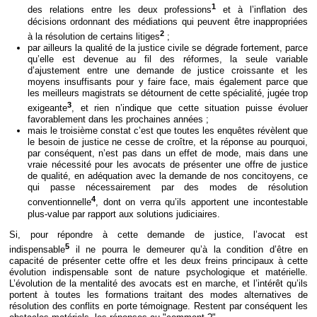
1
des relations entre les deux professions
et à l’inflation des
décisions ordonnant des médiations qui peuvent être inappropriées
2
à la résolution de certains litiges
;
par ailleurs la qualité de la justice civile se dégrade fortement, parce
qu’elle est devenue au fil des réformes, la seule variable
d’ajustement entre une demande de justice croissante et les
moyens insuffisants pour y faire face, mais également parce que
les meilleurs magistrats se détournent de cette spécialité, jugée trop
3
exigeante
, et rien n’indique que cette situation puisse évoluer
favorablement dans les prochaines années ;
mais le troisième constat c’est que toutes les enquêtes révèlent que
le besoin de justice ne cesse de croître, et la réponse au pourquoi,
par conséquent, n’est pas dans un effet de mode, mais dans une
vraie nécessité pour les avocats de présenter une offre de justice
de qualité, en adéquation avec la demande de nos concitoyens, ce
qui passe nécessairement par des modes de résolution
4
conventionnelle
, dont on verra qu’ils apportent une incontestable
plus-value par rapport aux solutions judiciaires.
Si, pour répondre à cette demande de justice, l’avocat est
5
indispensable
il ne pourra le demeurer qu’à la condition d’être en
capacité de présenter cette offre et les deux freins principaux à cette
évolution indispensable sont de nature psychologique et matérielle.
L’évolution de la mentalité des avocats est en marche, et l’intérêt qu’ils
portent à toutes les formations traitant des modes alternatives de
résolution des conflits en porte témoignage. Restent par conséquent les