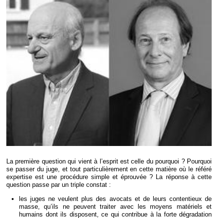
Déplier
Européen
Déplier
Immobilier
Déplier
IP/IT
et
Déplier
Communication
Pénal
Déplier
Social
Déplier
Avocat
La première question qui vient à l’esprit est celle du pourquoi ? Pourquoi
se passer du juge, et tout particulièrement en cette matière où le référé
expertise est une procédure simple et éprouvée ? La réponse à cette
question passe par un triple constat :
les juges ne veulent plus des avocats et de leurs contentieux de
masse, qu’ils ne peuvent traiter avec les moyens matériels et
humains dont ils disposent, ce qui contribue à la forte dégradation