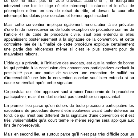
ce que ne ferait pas un acte d’avocat autonome
, et lorsqu’elle
intervient une fois le litige né elle interrompt l’instance et le délai de
péremption même en cas de retrait du rôle, et devant la cour elle
interrompt les délais pour conclure et former appel incident.
Mais cette convention implique également renonciation à se prévaloir
d’une fin de non-recevoir ou de toute exception de procédure comme de
l’article 47 du code de procédure civile, sauf bien entendu si elles
apparaissent postérieurement à la signature de la convention, et cette
contrainte née de la finalité de cette procédure explique certainement
une partie des réticences même si c’est le plus souvent pour de
mauvaises raisons.
L’idée qui a prévalu, à l’initiative des avocats, est que la notion de bonne
foi qui préside à la conclusion des conventions participatives excluait la
possibilité pour une partie de soulever une exception de nullité ou
d’irrecevabilité une fois la convention conclue sauf bien entendu si sa
cause se révélait après cette signature.
Ce postulat doit être approuvé sauf à ruiner l’économie de la procédure
participative, mais il ne doit surtout pas constituer un épouvantail.
En premier lieu parce qu’en dehors de toute procédure participative les
exceptions de procédure doivent être soulevées avant toute défense au
fond, ce qui n’est pas différent de la signature d’une convention et il est
très vraisemblable qu’à court terme le même régime sera appliqué aux
fins de non-recevoir.
Mais en second lieu et surtout parce qu’il n’est pas très difficile pour un