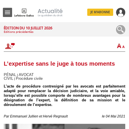
JE M'ABONNE
Menu
ÉDITION DU 10 JUILLET 2026
Éditions précédentes
R
e
c
h
e
r
c
L’expertise sans le juge à tous moments
h
e
PÉNAL
AVOCAT
|
CIVIL
Procédure civile
|
L’acte de procédure contresigné par les avocats est parfaitement
adapté pour remplacer la décision judiciaire, et la voie amiable,
lorsqu’elle est possible comporte de nombreux avantages pour la
Déplier
Administratif
désignation de l’expert, la définition de sa mission et le
déroulement de l’expertise.
Déplier
Affaires
Par
Emmanuel Jullien et Hervé Regnault
le 04 Mai 2021
Déplier
Civil