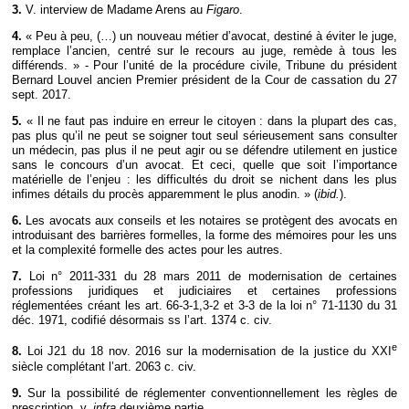
3.
V. interview de Madame Arens au
Figaro
.
4.
« Peu à peu, (…) un nouveau métier d’avocat, destiné à éviter le juge,
remplace l’ancien, centré sur le recours au juge, remède à tous les
différends. » - Pour l’unité de la procédure civile, Tribune du président
Bernard Louvel ancien Premier président de la Cour de cassation du 27
sept. 2017.
5.
« Il ne faut pas induire en erreur le citoyen : dans la plupart des cas,
pas plus qu’il ne peut se soigner tout seul sérieusement sans consulter
un médecin, pas plus il ne peut agir ou se défendre utilement en justice
sans le concours d’un avocat. Et ceci, quelle que soit l’importance
matérielle de l’enjeu : les difficultés du droit se nichent dans les plus
infimes détails du procès apparemment le plus anodin. » (
ibid.
).
6.
Les avocats aux conseils et les notaires se protègent des avocats en
introduisant des barrières formelles, la forme des mémoires pour les uns
et la complexité formelle des actes pour les autres.
7.
Loi n° 2011-331 du 28 mars 2011 de modernisation de certaines
professions juridiques et judiciaires et certaines professions
réglementées créant les art. 66-3-1,3-2 et 3-3 de la loi n° 71-1130 du 31
déc. 1971, codifié désormais ss l’art. 1374 c. civ.
e
8.
Loi J21 du 18 nov. 2016 sur la modernisation de la justice du XXI
siècle complétant l’art. 2063 c. civ.
9.
Sur la possibilité de réglementer conventionnellement les règles de
prescription, v.
infra
deuxième partie.