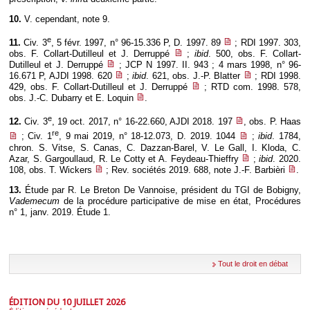
10.
V. cependant, note 9.
e
11.
Civ. 3
, 5 févr. 1997, n° 96-15.336 P, D. 1997. 89
; RDI 1997. 303,
obs. F. Collart-Dutilleul et J. Derruppé
;
ibid
. 500, obs. F. Collart-
Dutilleul et J. Derruppé
; JCP N 1997. II. 943 ; 4 mars 1998, n° 96-
16.671 P, AJDI 1998. 620
;
ibid
. 621, obs. J.-P. Blatter
; RDI 1998.
429, obs. F. Collart-Dutilleul et J. Derruppé
; RTD com. 1998. 578,
obs. J.-C. Dubarry et E. Loquin
.
e
12.
Civ. 3
, 19 oct. 2017, n° 16-22.660, AJDI 2018. 197
, obs. P. Haas
re
; Civ. 1
, 9 mai 2019, n° 18-12.073, D. 2019. 1044
;
ibid
. 1784,
chron. S. Vitse, S. Canas, C. Dazzan-Barel, V. Le Gall, I. Kloda, C.
Azar, S. Gargoullaud, R. Le Cotty et A. Feydeau-Thieffry
;
ibid
. 2020.
108, obs. T. Wickers
; Rev. sociétés 2019. 688, note J.-F. Barbièri
.
13.
Étude par R. Le Breton De Vannoise, président du TGI de Bobigny,
Vademecum
de la procédure participative de mise en état, Procédures
n° 1, janv. 2019. Étude 1.
Tout le droit en débat
ÉDITION DU 10 JUILLET 2026