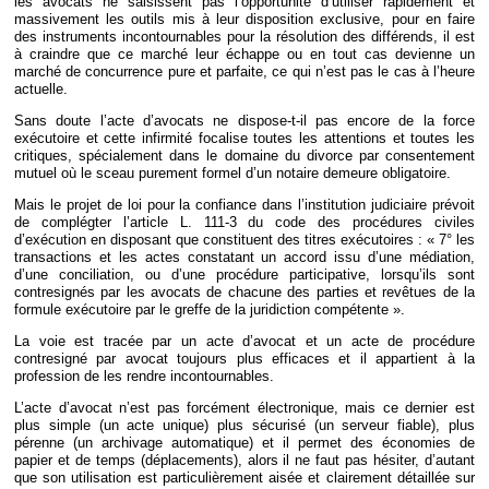
les avocats ne saisissent pas l’opportunité d’utiliser rapidement et
massivement les outils mis à leur disposition exclusive, pour en faire
des instruments incontournables pour la résolution des différends, il est
à craindre que ce marché leur échappe ou en tout cas devienne un
marché de concurrence pure et parfaite, ce qui n’est pas le cas à l’heure
actuelle.
Sans doute l’acte d’avocats ne dispose-t-il pas encore de la force
exécutoire et cette infirmité focalise toutes les attentions et toutes les
critiques, spécialement dans le domaine du divorce par consentement
mutuel où le sceau purement formel d’un notaire demeure obligatoire.
Mais le projet de loi pour la confiance dans l’institution judiciaire prévoit
de complégter l’article L. 111-3 du code des procédures civiles
d’exécution en disposant que constituent des titres exécutoires : « 7° les
transactions et les actes constatant un accord issu d’une médiation,
d’une conciliation, ou d’une procédure participative, lorsqu’ils sont
contresignés par les avocats de chacune des parties et revêtues de la
formule exécutoire par le greffe de la juridiction compétente ».
La voie est tracée par un acte d’avocat et un acte de procédure
contresigné par avocat toujours plus efficaces et il appartient à la
profession de les rendre incontournables.
L’acte d’avocat n’est pas forcément électronique, mais ce dernier est
plus simple (un acte unique) plus sécurisé (un serveur fiable), plus
pérenne (un archivage automatique) et il permet des économies de
papier et de temps (déplacements), alors il ne faut pas hésiter, d’autant
que son utilisation est particulièrement aisée et clairement détaillée sur