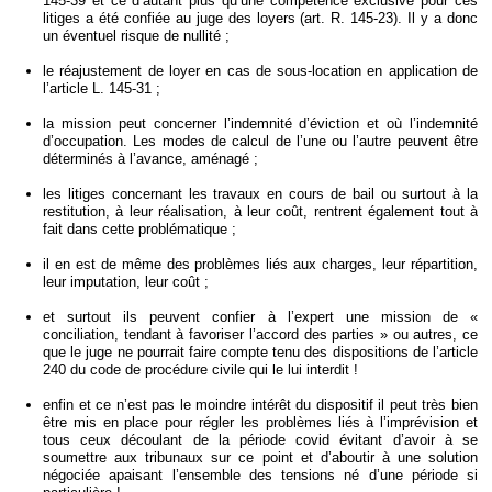
145-39 et ce d’autant plus qu’une compétence exclusive pour ces
litiges a été confiée au juge des loyers (art. R. 145-23). Il y a donc
un éventuel risque de nullité ;
le réajustement de loyer en cas de sous-location en application de
l’article L. 145-31 ;
la mission peut concerner l’indemnité d’éviction et où l’indemnité
d’occupation. Les modes de calcul de l’une ou l’autre peuvent être
déterminés à l’avance, aménagé ;
les litiges concernant les travaux en cours de bail ou surtout à la
restitution, à leur réalisation, à leur coût, rentrent également tout à
fait dans cette problématique ;
il en est de même des problèmes liés aux charges, leur répartition,
leur imputation, leur coût ;
et surtout ils peuvent confier à l’expert une mission de «
conciliation, tendant à favoriser l’accord des parties » ou autres, ce
que le juge ne pourrait faire compte tenu des dispositions de l’article
240 du code de procédure civile qui le lui interdit !
enfin et ce n’est pas le moindre intérêt du dispositif il peut très bien
être mis en place pour régler les problèmes liés à l’imprévision et
tous ceux découlant de la période covid évitant d’avoir à se
soumettre aux tribunaux sur ce point et d’aboutir à une solution
négociée apaisant l’ensemble des tensions né d’une période si