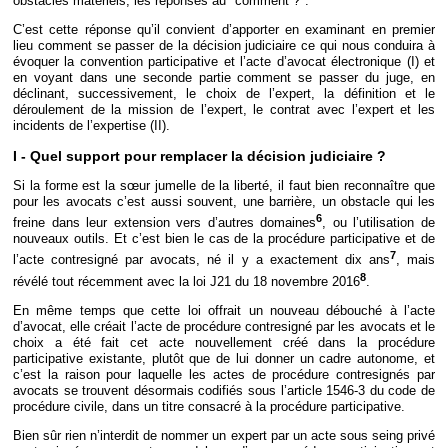
obstacles matériels, les réponses au "comment ?".
C’est cette réponse qu’il convient d’apporter en examinant en premier
lieu comment se passer de la décision judiciaire ce qui nous conduira à
évoquer la convention participative et l’acte d’avocat électronique (I) et
en voyant dans une seconde partie comment se passer du juge, en
déclinant, successivement, le choix de l’expert, la définition et le
déroulement de la mission de l’expert, le contrat avec l’expert et les
incidents de l’expertise (II).
I - Quel support pour remplacer la décision judiciaire ?
Si la forme est la sœur jumelle de la liberté, il faut bien reconnaître que
pour les avocats c’est aussi souvent, une barrière, un obstacle qui les
6
freine dans leur extension vers d’autres domaines
, ou l’utilisation de
nouveaux outils. Et c’est bien le cas de la procédure participative et de
7
l’acte contresigné par avocats, né il y a exactement dix ans
, mais
8
révélé tout récemment avec la loi J21 du 18 novembre 2016
.
En même temps que cette loi offrait un nouveau débouché à l’acte
d’avocat, elle créait l’acte de procédure contresigné par les avocats et le
choix a été fait cet acte nouvellement créé dans la procédure
participative existante, plutôt que de lui donner un cadre autonome, et
c’est la raison pour laquelle les actes de procédure contresignés par
avocats se trouvent désormais codifiés sous l’article 1546-3 du code de
procédure civile, dans un titre consacré à la procédure participative.
Bien sûr rien n’interdit de nommer un expert par un acte sous seing privé