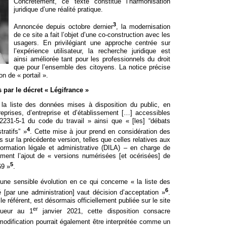
Concrètement, ce texte constitue l’harmonisation
juridique d’une réalité pratique.
3
Annoncée depuis octobre dernier
, la modernisation
de ce site a fait l’objet d’une co-construction avec les
usagers. En privilégiant une approche centrée sur
l’expérience utilisateur, la recherche juridique est
ainsi améliorée tant pour les professionnels du droit
que pour l’ensemble des citoyens. La notice précise
on de « portail ».
 par le décret «
Légifrance
»
a liste des données mises à disposition du public, en
reprises, d’entreprise et d’établissement […] accessibles
. 2231-5-1 du code du travail » ainsi que « [les] “débats
4
tratifs” »
. Cette mise à jour prend en considération des
 sur la précédente version, telles que celles relatives aux
nformation légale et administrative (DILA) – en charge de
lement l’ajout de « versions numérisées [et océrisées] de
5
69 »
.
 une sensible évolution en ce qui concerne « la liste des
6
 [par une administration] vaut décision d’acceptation »
.
le référent, est désormais officiellement publiée sur le site
er
gueur au 1
janvier 2021, cette disposition consacre
modification pourrait également être interprétée comme un