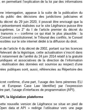
, en permettant l’explication de la loi par des informations
une interrogation, apparue à la suite de la publication du
 du public des décisions des juridictions judiciaires et
8 du décret du 29 juin 2020, il pouvait être envisagé que la
e présentement réalisées sur le site Légifrance puisse être
suprêmes. Le 2° du I de l’article premier du décret du
ransmis » – confirme ce qui était le plus plausible : la
 Conseil constitutionnel, le Tribunal des conflits, le Conseil
sibles sur le site internet dédié à la diffusion du droit.
 de l’article 4 du décret de 2002, portant sur les licences
elevant de la légistique, cette actualisation s’inscrit dans
t notamment de l’arrêté du 24 juin 2014 relatif à la gratuité
ridiques et associatives de la direction de l’information
la réutilisation des données est soumise au respect d’une
ées publiques sont, aussi, référencées au Répertoire des
 décret confirme, d’une part, l’usage des liens pérennes ELI
er et European Case Law Identifier) par l’expression
utre part, l’usage d’interfaces de programmation (API).
PI, la législation plateforme
cette nouvelle version de Légifrance se situe en pied de
en data et API » redirige l’utilisateur vers une page