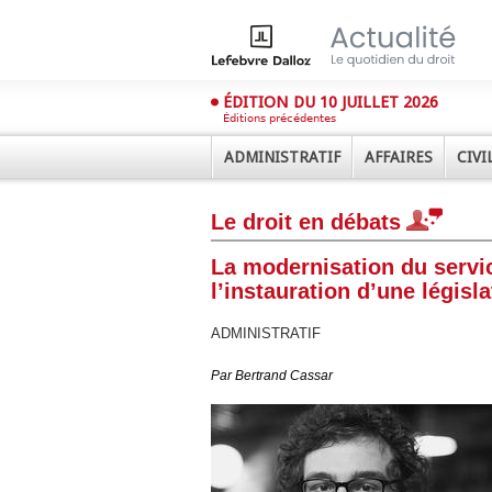
ÉDITION DU 10 JUILLET 2026
Éditions précédentes
ADMINISTRATIF
AFFAIRES
CIVI
Le droit en débats
La modernisation du servic
l’instauration d’une législ
ADMINISTRATIF
Déplier
Administratif
Par
Bertrand Cassar
Déplier
Affaires
Déplier
Civil
Déplier