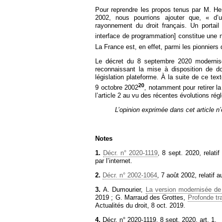
Pour reprendre les propos tenus par M. Henr
2002, nous pourrions ajouter que, « d’u
rayonnement du droit français. Un portai
interface de programmation] constitue une
La France est, en effet, parmi les pionniers
Le décret du 8 septembre 2020 modernis
reconnaissant la mise à disposition de d
législation plateforme. À la suite de ce text
20
9 octobre 2002
, notamment pour retirer la 
l’article 2 au vu des récentes évolutions rég
L’opinion exprimée dans cet article 
Notes
1.
Décr. n° 2020-1119
, 8 sept. 2020, relati
par l’internet.
2.
Décr. n° 2002-1064
, 7 août 2002, relatif a
3.
A. Dumourier,
La version modernisée de 
2019 ; G. Marraud des Grottes,
Profonde tr
Actualités du droit, 8 oct. 2019.
4.
Décr. n° 2020-1119, 8 sept. 2020, art. 1.