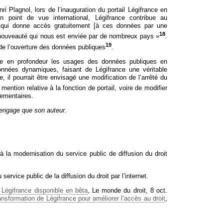
i Plagnol, lors de l’inauguration du portail Légifrance en
n point de vue international, Légifrance contribue au
l qui donne accès gratuitement [à ces données par une
18
 nouveauté qui nous est enviée par de nombreux pays »
.
19
 de l’ouverture des données publiques
.
e en profondeur les usages des données publiques en
onnées dynamiques, faisant de Légifrance une véritable
e, il pourrait être envisagé une modification de l’arrêté du
mention relative à la fonction de portail, voire de modifier
lementaires.
n’engage que son auteur.
f à la modernisation du service public de diffusion du droit
u service public de la diffusion du droit par l’internet.
Légifrance disponible en bêta
, Le monde du droit, 8 oct.
ansformation de Légifrance pour améliorer l’accès au droit
,