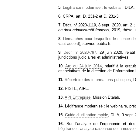
5.
Légifrance modernisé : le webinair
, DILA,
6.
CRPA, art. D. 231-2 et D. 231-3.
7.
Décr. n° 2020-1119, 8 sept. 2020, art. 2 ; 
en droit administratif français
, 2019, thèse, 
8.
Démarches pour lesquelles le silence de
vaut accord)
, service-public.fr.
9.
Décr. n° 2020-797
, 29 juin 2020, relat
juridictions judiciaires et administratives.
10.
Arr. du 24 juin 2014
, relatif à la grat
associatives de la direction de l’information l
11.
Répertoire des informations publiques
, 
12.
PISTE
, AIFE.
13.
API Entreprise
, Mission Etalab.
14.
Légifrance modernisé : le webinaire, pré
15.
Guide d’utilisation rapide
, DILA, 9 sept.
16.
Sur l’analyse de l’ergonomie et des 
Légifrance : analyse raisonnée de la nouvell