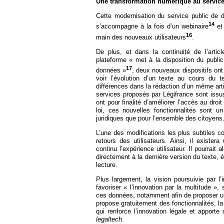
Une transformation numérique au service 
Cette modernisation du service public de d
14
s’accompagne à la fois d’un webinaire
et 
16
main des nouveaux utilisateurs
.
De plus, et dans la continuité de l’artic
plateforme « met à la disposition du public
17
données »
, deux nouveaux dispositifs ont
voir l’évolution d’un texte au cours du t
différences dans la rédaction d’un même arti
services proposés par Légifrance sont issus 
ont pour finalité d’améliorer l’accès au droit e
loi, ces nouvelles fonctionnalités sont un
juridiques que pour l’ensemble des citoyens
L’une des modifications les plus subtiles
retours des utilisateurs. Ainsi, il exister
continu l’expérience utilisateur. Il pourrait
directement à la dernière version du texte, 
lecture.
Plus largement, la vision poursuivie par l
favoriser « l’innovation par la multitude », s
ces données, notamment afin de proposer un 
propose gratuitement des fonctionnalités, la
qui renforce l’innovation légale et appor
legaltech
.