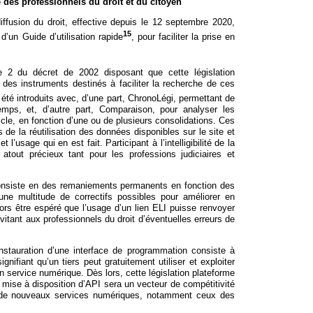
des professionnels du droit et du citoyen
iffusion du droit, effective depuis le 12 septembre 2020,
15
d’un Guide d’utilisation rapide
, pour faciliter la prise en
le 2 du décret de 2002 disposant que cette législation
 des instruments destinés à faciliter la recherche de ces
 été introduits avec, d’une part, ChronoLégi, permettant de
emps, et, d’autre part, Comparaison, pour analyser les
cle, en fonction d’une ou de plusieurs consolidations. Ces
de la réutilisation des données disponibles sur le site et
t l’usage qui en est fait. Participant à l’intelligibilité de la
 atout précieux tant pour les professions judiciaires et
.
 consiste en des remaniements permanents en fonction des
a une multitude de correctifs possibles pour améliorer en
 alors être espéré que l’usage d’un lien ELI puisse renvoyer
évitant aux professionnels du droit d’éventuelles erreurs de
’instauration d’une interface de programmation consiste à
ignifiant qu’un tiers peut gratuitement utiliser et exploiter
service numérique. Dès lors, cette législation plateforme
 mise à disposition d’API sera un vecteur de compétitivité
te de nouveaux services numériques, notamment ceux des