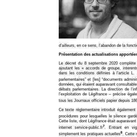
Européen
Déplier
Immobilier
Déplier
IP/IT
et
Déplier
Communication
Pénal
d’ailleurs, en ce sens, l’abandon de la foncti
Déplier
Social
Présentation des actualisations apportées
Déplier
Le décret du 8 septembre 2020 complète l
Avocat
ajoutant les « accords de groupe, interent
dans les conditions définies à l’article L
parlementaires” et [les] “documents adminis
données, qui étaient auparavant consultables
débats parlementaires. La direction de l’i
l’exploitation de Légifrance – précise éga
tous les Journaux officiels papier depuis 18
Ce texte réglementaire introduit également
procédures pour lesquelles le silence gardé
Cette liste, dont Légifrance était auparavant 
7
internet service-public.fr
. Entrant en vi
8
simplement les pratiques actuelles
. Cette 