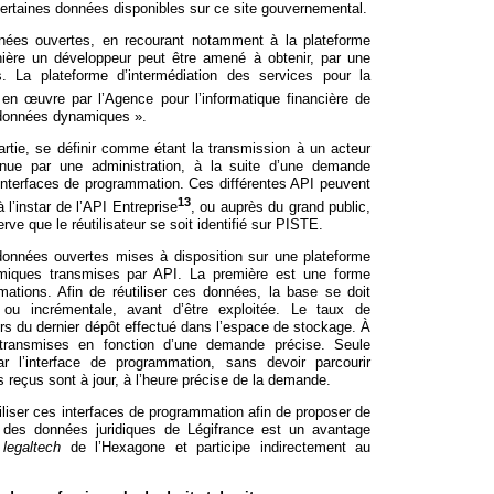
r certaines données disponibles sur ce site gouvernemental.
nnées ouvertes, en recourant notamment à la plateforme
anière un développeur peut être amené à obtenir, par une
. La plateforme d’intermédiation des services pour la
n œuvre par l’Agence pour l’informatique financière de
« données dynamiques ».
artie, se définir comme étant la transmission à un acteur
tenue par une administration, à la suite d’une demande
 interfaces de programmation. Ces différentes API peuvent
13
 l’instar de l’API Entreprise
, ou auprès du grand public,
rve que le réutilisateur se soit identifié sur PISTE.
 données ouvertes mises à disposition sur une plateforme
miques transmises par API. La première est une forme
mations. Afin de réutiliser ces données, la base se doit
e ou incrémentale, avant d’être exploitée. Le taux de
ors du dernier dépôt effectué dans l’espace de stockage. À
 transmises en fonction d’une demande précise. Seule
r l’interface de programmation, sans devoir parcourir
 reçus sont à jour, à l’heure précise de la demande.
liser ces interfaces de programmation afin de proposer de
 des données juridiques de Légifrance est un avantage
s
legaltech
de l’Hexagone et participe indirectement au