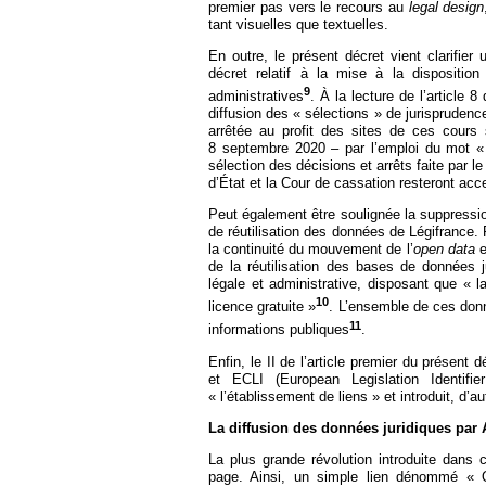
premier pas vers le recours au
legal design
tant visuelles que textuelles.
En outre, le présent décret vient clarifier 
décret relatif à la mise à la disposition
9
administratives
. À la lecture de l’article 
diffusion des « sélections » de jurisprudenc
arrêtée au profit des sites de ces cours 
8 septembre 2020 – par l’emploi du mot « t
sélection des décisions et arrêts faite par le
d’État et la Cour de cassation resteront acces
Peut également être soulignée la suppression
de réutilisation des données de Légifrance. R
la continuité du mouvement de l’
open data
e
de la réutilisation des bases de données ju
légale et administrative, disposant que « 
10
licence gratuite »
. L’ensemble de ces donn
11
informations publiques
.
Enfin, le II de l’article premier du présent
et ECLI (European Legislation Identifi
« l’établissement de liens » et introduit, d’a
La diffusion des données juridiques par A
La plus grande révolution introduite dans 
page. Ainsi, un simple lien dénommé « Op