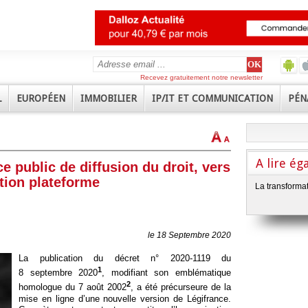
Recevez gratuitement notre newsletter
L
EUROPÉEN
IMMOBILIER
IP/IT ET COMMUNICATION
PÉN
A lire é
e public de diffusion du droit, vers
ation plateforme
La transforma
le 18 Septembre 2020
La publication du décret n° 2020-1119 du
1
8 septembre 2020
, modifiant son emblématique
2
homologue du 7 août 2002
, a été précurseure de la
mise en ligne d’une nouvelle version de Légifrance.