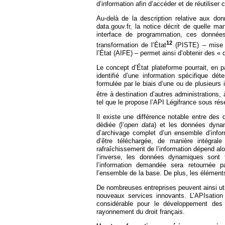
d’information afin d’accéder et de réutilise
Au-delà de la description relative aux do
data.gouv.fr, la notice décrit de quelle m
interface de programmation, ces données
12
transformation de l’État
(PISTE) – mise e
l’État (AIFE) – permet ainsi d’obtenir des 
Le concept d’État plateforme pourrait, en p
identifié d’une information spécifique dé
formulée par le biais d’une ou de plusieurs
être à destination d’autres administrations, à
tel que le propose l’API Légifrance sous rése
Il existe une différence notable entre des
dédiée (l’
open data
) et les données dyna
d’archivage complet d’un ensemble d’infor
d’être téléchargée, de manière intégral
rafraîchissement de l’information dépend al
l’inverse, les données dynamiques sont
l’information demandée sera retournée pa
l’ensemble de la base. De plus, les éléments
De nombreuses entreprises peuvent ainsi uti
nouveaux services innovants. L’APIsation
considérable pour le développement de
rayonnement du droit français.