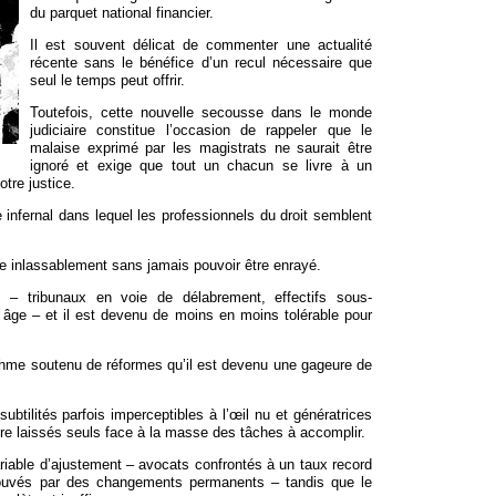
du parquet national financier.
Il est souvent délicat de commenter une actualité
récente sans le bénéfice d’un recul nécessaire que
seul le temps peut offrir.
Toutefois, cette nouvelle secousse dans le monde
judiciaire constitue l’occasion de rappeler que le
malaise exprimé par les magistrats ne saurait être
ignoré et exige que tout un chacun se livre à un
otre justice.
infernal dans lequel les professionnels du droit semblent
e inlassablement sans jamais pouvoir être enrayé.
s – tribunaux en voie de délabrement, effectifs sous-
 âge – et il est devenu de moins en moins tolérable pour
thme soutenu de réformes qu’il est devenu une gageure de
tilités parfois imperceptibles à l’œil nu et génératrices
être laissés seuls face à la masse des tâches à accomplir.
riable d’ajustement – avocats confrontés à un taux record
 éprouvés par des changements permanents – tandis que le