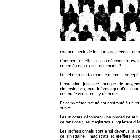
Européen
Déplier
Immobilier
Déplier
IP/IT
et
Déplier
Communication
Pénal
Déplier
examen lucide de la situation, précaire, de n
Social
Comment en effet ne pas dénoncer le cycle 
Déplier
enfermés depuis des décennies ?
Avocat
Le schéma est toujours le même, il se répèt
L’institution judiciaire manque de moyen
dimensionnés, parc informatique d’un autre
nos professions de s’y résoudre.
Et ce système saturé est confronté à un ry
suivre.
Les avocats dénoncent une procédure aux sub
de tensions ; les magistrats s’inquiètent d’
Les professionnels sont ainsi devenus la va
de sinistralité ; magistrats et greffiers