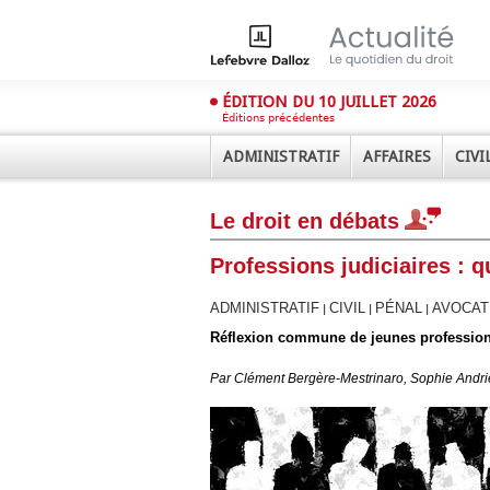
ÉDITION DU 10 JUILLET 2026
Éditions précédentes
ADMINISTRATIF
AFFAIRES
CIVI
Le droit en débats
Professions judiciaires : 
ADMINISTRATIF
CIVIL
PÉNAL
AVOCAT
|
|
|
Réflexion commune de jeunes profession
Déplier
Administratif
Par
Clément Bergère-Mestrinaro, Sophie Andrie
Déplier
Affaires
Déplier
Civil
Déplier