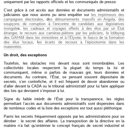
uniquement par les rapports officiels et les communiqués de presse.
C’est grâce à cet accès aux données et documents administratifs et
judiciaires que nous avons pu ainsi enquêter sur
les imprimeurs des
campagnes électorales
, d
es détournements massifs en Angola
,
des
soupçons de corruption à l’encontre de candidats aux législatives
mongole
s,
les cadeaux et voyages offerts à des élus par un État
étranger
,
le recours aux caméras-piétons par les policiers
,
le lobbying
des GAFAM dans les ministères et à l’Élysée
,
le fiasco de la formation
des élus locaux
, l
es écarts de recours à l’épisiotomie dans les
maternités
.
Un droit, des exceptions
Toutefois, les obstacles mis devant nous sont innombrables. Les
collectivités locales respectent la plupart du temps la loi et
communiquent, même si parfois de mauvais gré, leurs données et
documents. Au contraire, l’État, se pensant souvent dépositaire de
secrets, s’en contrefiche, et il est fréquent de devoir abandonner ou
d’aller devant la CADA ou le tribunal administratif pour lui faire appliquer
des lois qui devraient s’imposer à lui.
Signe du faible intérêt de l’État pour la transparence, les règles
permettant l’accès aux documents administratifs sont dispersées dans
de nombreux codes et la liste des exceptions est tout aussi pléthorique.
Parmi les secrets fréquemment opposés par les administrations pour se
dérober : le secret des affaires. La transposition de la directive en la
matière n’a fait qu’entériner le concept français de secret industriel et