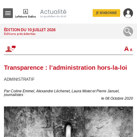
JE M'ABONNE
Menu
ÉDITION DU 10 JUILLET 2026
Éditions précédentes
R
e
c
h
e
r
c
Transparence : l’administration hors-la-loi
h
e
ADMINISTRATIF
Par
Coline Emmel, Alexandre Léchenet, Laura Motet et Pierre Januel,
journalistes
le 08 Octobre 2020
Déplier
Administratif
Déplier
Affaires
Déplier
Civil