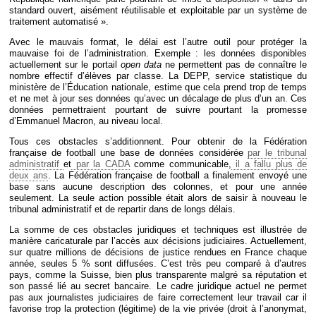
standard ouvert, aisément réutilisable et exploitable par un système de
traitement automatisé ».
Avec le mauvais format, le délai est l’autre outil pour protéger la
mauvaise foi de l’administration. Exemple : les données disponibles
actuellement sur le portail
open data
ne permettent pas de connaître le
nombre effectif d’élèves par classe. La DEPP, service statistique du
ministère de l’Éducation nationale, estime que cela prend trop de temps
et ne met à jour ses données qu’avec un décalage de plus d’un an. Ces
données permettraient pourtant de suivre pourtant la promesse
d’Emmanuel Macron, au niveau local.
Tous ces obstacles s’additionnent. Pour obtenir de la Fédération
française de football une base de données considérée
par le tribunal
administratif
et
par la CADA
comme communicable,
il a fallu plus de
deux ans
. La Fédération française de football a finalement envoyé une
base sans aucune description des colonnes, et pour une année
seulement. La seule action possible était alors de saisir à nouveau le
tribunal administratif et de repartir dans de longs délais.
La somme de ces obstacles juridiques et techniques est illustrée de
manière caricaturale par l’accès aux décisions judiciaires. Actuellement,
sur quatre millions de décisions de justice rendues en France chaque
année, seules 5 % sont diffusées. C’est très peu comparé à d’autres
pays, comme la Suisse, bien plus transparente malgré sa réputation et
son passé lié au secret bancaire. Le cadre juridique actuel ne permet
pas aux journalistes judiciaires de faire correctement leur travail car il
favorise trop la protection (légitime) de la vie privée (droit à l’anonymat,