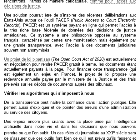
rencontrons. Parfois de manière caricaturale,
comme pour l’accès aux
décisions de justice
.
Une solution pourrait être de s’inspirer des récentes délibérations aux
États-Unis autour de l’outil PACER (
Public Access to Court Electronic
Records
). PACER est un système payant en ligne qui permet l’accès à
la très riche base fédérale de données des décisions de justice
américaines. Ce système a une philosophie opposée au système
français, caractérisé par certes une monétisation mais également par
une grande transparence, avec l’accès à des documents judiciaires
souvent non anonymisés.
Un projet de loi bipartisan
(
The Open Court Act of 2020
) est actuellement
en négociation pour rendre PACER gratuit à terme, les documents étant
actuellement payants à la page. Pour financer cette transparence (qui
est également un enjeu en France), le projet de loi propose une
redevance annuelle payée par le ministère de la Justice et des frais
prélevés sur les dépôts de documents auprès des tribunaux.
Vérifier les algorithmes qui s’imposent à nous
De la transparence peut naître la confiance dans l’action publique. Elle
permet aussi d’expliquer et de pointer des erreurs d’une administration
au service des citoyens.
Des enjeux encore plus criants avec la place prise par l’intelligence
artificielle dans notre vie et dans les décisions que nous pouvons
e
prendre ou que l’on subit. Un des rôles du journaliste au XXI
siècle sera
de s’assurer que ces outils font bien ce qu’il est prévu qu’ils fassent et