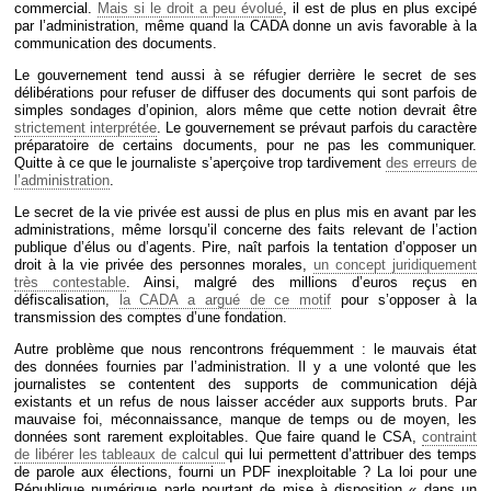
commercial.
Mais si le droit a peu évolué
, il est de plus en plus excipé
par l’administration, même quand la CADA donne un avis favorable à la
communication des documents.
Le gouvernement tend aussi à se réfugier derrière le secret de ses
délibérations pour refuser de diffuser des documents qui sont parfois de
simples sondages d’opinion, alors même que cette notion devrait être
strictement interprétée
. Le gouvernement se prévaut parfois du caractère
préparatoire de certains documents, pour ne pas les communiquer.
Quitte à ce que le journaliste s’aperçoive trop tardivement
des erreurs de
l’administration
.
Le secret de la vie privée est aussi de plus en plus mis en avant par les
administrations, même lorsqu’il concerne des faits relevant de l’action
publique d’élus ou d’agents. Pire, naît parfois la tentation d’opposer un
droit à la vie privée des personnes morales,
un concept juridiquement
très contestable
. Ainsi, malgré des millions d’euros reçus en
défiscalisation,
la CADA a argué de ce motif
pour s’opposer à la
transmission des comptes d’une fondation.
Autre problème que nous rencontrons fréquemment : le mauvais état
des données fournies par l’administration. Il y a une volonté que les
journalistes se contentent des supports de communication déjà
existants et un refus de nous laisser accéder aux supports bruts. Par
mauvaise foi, méconnaissance, manque de temps ou de moyen, les
données sont rarement exploitables. Que faire quand le CSA,
contraint
de libérer les tableaux de calcul
qui lui permettent d’attribuer des temps
de parole aux élections, fourni un PDF inexploitable ? La loi pour une
République numérique parle pourtant de mise à disposition « dans un