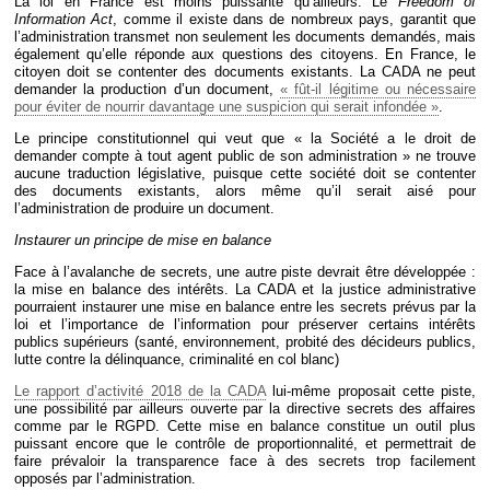
La loi en France est moins puissante qu’ailleurs. Le
Freedom of
Information Act
, comme il existe dans de nombreux pays, garantit que
l’administration transmet non seulement les documents demandés, mais
également qu’elle réponde aux questions des citoyens. En France, le
citoyen doit se contenter des documents existants. La CADA ne peut
demander la production d’un document,
« fût-il légitime ou nécessaire
pour éviter de nourrir davantage une suspicion qui serait infondée »
.
Le principe constitutionnel qui veut que « la Société a le droit de
demander compte à tout agent public de son administration » ne trouve
aucune traduction législative, puisque cette société doit se contenter
des documents existants, alors même qu’il serait aisé pour
l’administration de produire un document.
Instaurer un principe de mise en balance
Face à l’avalanche de secrets, une autre piste devrait être développée :
la mise en balance des intérêts. La CADA et la justice administrative
pourraient instaurer une mise en balance entre les secrets prévus par la
loi et l’importance de l’information pour préserver certains intérêts
publics supérieurs (santé, environnement, probité des décideurs publics,
lutte contre la délinquance, criminalité en col blanc)
Le rapport d’activité 2018 de la CADA
lui-même proposait cette piste,
une possibilité par ailleurs ouverte par la directive secrets des affaires
comme par le RGPD. Cette mise en balance constitue un outil plus
puissant encore que le contrôle de proportionnalité, et permettrait de
faire prévaloir la transparence face à des secrets trop facilement
opposés par l’administration.