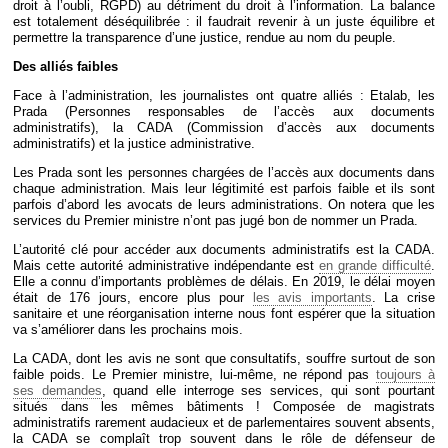
droit à l’oubli, RGPD) au détriment du droit à l’information. La balance
est totalement déséquilibrée : il faudrait revenir à un juste équilibre et
permettre la transparence d’une justice, rendue au nom du peuple.
Des alliés faibles
Face à l’administration, les journalistes ont quatre alliés : Etalab, les
Prada (Personnes responsables de l’accès aux documents
administratifs), la CADA (Commission d’accès aux documents
administratifs) et la justice administrative.
Les Prada sont les personnes chargées de l’accès aux documents dans
chaque administration. Mais leur légitimité est parfois faible et ils sont
parfois d’abord les avocats de leurs administrations. On notera que les
services du Premier ministre n’ont pas jugé bon de nommer un Prada.
L’autorité clé pour accéder aux documents administratifs est la CADA.
Mais cette autorité administrative indépendante est
en grande difficulté
.
Elle a connu d’importants problèmes de délais. En 2019, le délai moyen
était de 176 jours, encore plus pour
les avis importants
. La crise
sanitaire et une réorganisation interne nous font espérer que la situation
va s’améliorer dans les prochains mois.
La CADA, dont les avis ne sont que consultatifs, souffre surtout de son
faible poids. Le Premier ministre, lui-même, ne répond pas
toujours à
ses demandes
, quand elle interroge ses services, qui sont pourtant
situés dans les mêmes bâtiments ! Composée de magistrats
administratifs rarement audacieux et de parlementaires souvent absents,
la CADA se complaît trop souvent dans le rôle de défenseur de