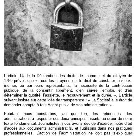
Déplier
Européen
Déplier
Immobilier
Déplier
IP/IT
et
Déplier
Communication
Pénal
Déplier
Social
Déplier
Avocat
L’article 14 de la Déclaration des droits de l’homme et du citoyen de
1789 prévoit que « Tous les citoyens ont le droit de constater, par eux-
mêmes ou par leurs représentants, la nécessité de la contribution
publique, de la consentir librement, d’en suivre l’emploi, et d’en
déterminer la quotité, l’assiette, le recouvrement et la durée. ». L’article
suivant insiste sur cette idée de transparence : « La Société a le droit de
demander compte à tout Agent public de son administration ».
Pourtant nous constatons, au quotidien, les réticences des
administrations à respecter ces deux principes inscrits au cœur de notre
texte fondamental. Journalistes, nous avons décidé d’exercer notre droit
d’accès aux documents administratifs, et l’utilisons dans nos pratiques
professionnelles. L’action de l’administration ne doit pas s’expliquer