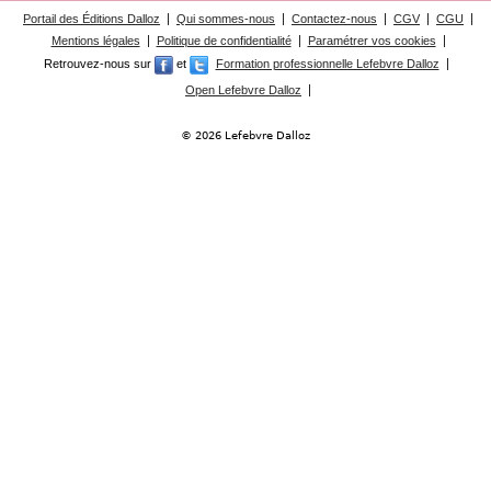
Déplier
Portail des Éditions Dalloz
Qui sommes-nous
Contactez-nous
CGV
CGU
Européen
Mentions légales
Politique de confidentialité
Paramétrer vos cookies
Déplier
Retrouvez-nous sur
et
Formation professionnelle Lefebvre Dalloz
Immobilier
Open Lefebvre Dalloz
Déplier
IP/IT
et
© 2026 Lefebvre Dalloz
Déplier
Communication
Pénal
Déplier
Social
Déplier
Avocat