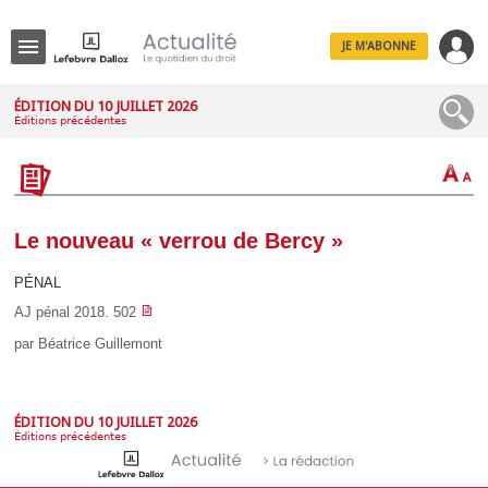
JE M'ABONNE
Menu
ÉDITION DU 10 JUILLET 2026
Éditions précédentes
R
e
c
h
e
r
c
Le nouveau « verrou de Bercy »
h
e
PÉNAL
AJ pénal 2018. 502
par Béatrice Guillemont
Déplier
Administratif
Déplier
Affaires
ÉDITION DU 10 JUILLET 2026
Éditions précédentes
Déplier
Civil