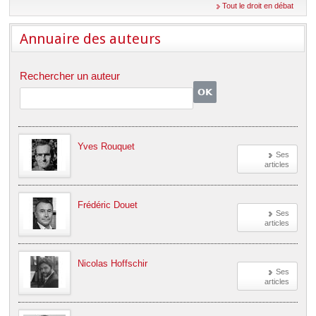
Déplier
Tout le droit en débat
Européen
Déplier
Annuaire des auteurs
Immobilier
Déplier
IP/IT
Rechercher un auteur
et
Déplier
Communication
Pénal
Déplier
Social
Déplier
Yves Rouquet
Ses
Avocat
articles
Frédéric Douet
Ses
articles
Nicolas Hoffschir
Ses
articles