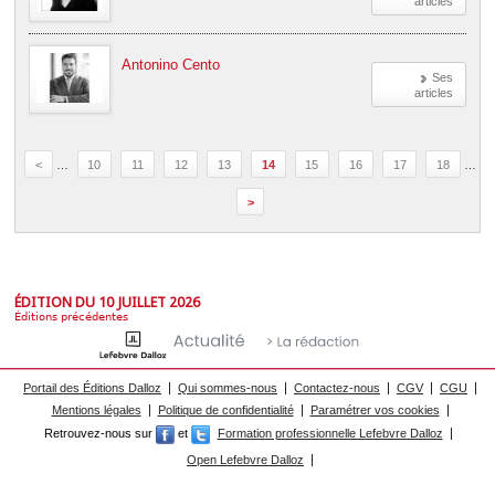
articles
Antonino Cento
Ses
articles
<
…
10
11
12
13
14
15
16
17
18
…
>
ÉDITION DU 10 JUILLET 2026
Éditions précédentes
Portail des Éditions Dalloz
Qui sommes-nous
Contactez-nous
CGV
CGU
Mentions légales
Politique de confidentialité
Paramétrer vos cookies
Retrouvez-nous sur
et
Formation professionnelle Lefebvre Dalloz
Open Lefebvre Dalloz