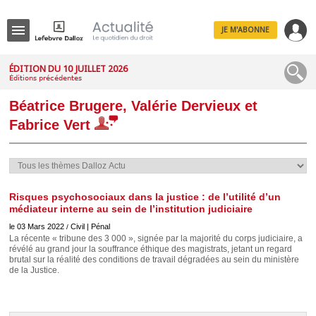
JE M'ABONNE
Menu
ÉDITION DU 10 JUILLET 2026
Éditions précédentes
R
e
Béatrice Brugere, Valérie Dervieux et
c
h
Fabrice Vert
e
r
c
h
e
Risques psychosociaux dans la justice : de l’utilité d’un
médiateur interne au sein de l’institution judiciaire
le 03 Mars 2022
Civil | Pénal
/
Déplier
La récente « tribune des 3 000 », signée par la majorité du corps judiciaire, a
Administratif
révélé au grand jour la souffrance éthique des magistrats, jetant un regard
brutal sur la réalité des conditions de travail dégradées au sein du ministère
Déplier
de la Justice.
Affaires
Déplier
Civil