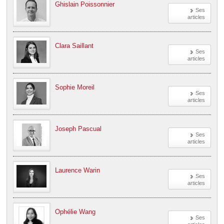
Ghislain Poissonnier
Ses
articles
Clara Saillant
Ses
articles
Sophie Moreil
Ses
articles
Joseph Pascual
Ses
articles
Laurence Warin
Ses
articles
Ophélie Wang
Ses