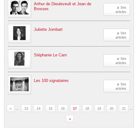
Arthur de Dieuleveult et Jean de
Ses
Brosses
articles
Juliette Jombart
Ses
articles
Stéphanie Le Cam
Ses
articles
Les 100 signataires
Ses
articles
<
…
13
14
15
16
17
18
19
20
21
…
>