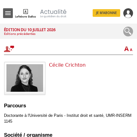
JE M'ABONNE
Menu
ÉDITION DU 10 JUILLET 2026
Éditions précédentes
R
e
c
h
e
r
Cécile Crichton
c
h
e
Déplier
Parcours
Administratif
Déplier
Doctorante à l'Université de Paris - Institut droit et santé, UMR-INSERM
Affaires
1145
Déplier
Civil
Société / organisme