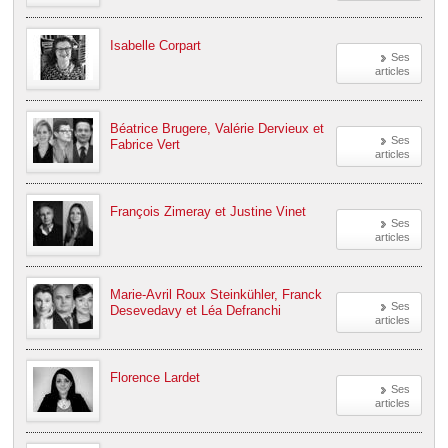
Isabelle Corpart
Ses
articles
Béatrice Brugere, Valérie Dervieux et
Ses
Fabrice Vert
articles
François Zimeray et Justine Vinet
Ses
articles
Marie-Avril Roux Steinkühler, Franck
Ses
Desevedavy et Léa Defranchi
articles
Florence Lardet
Ses
articles