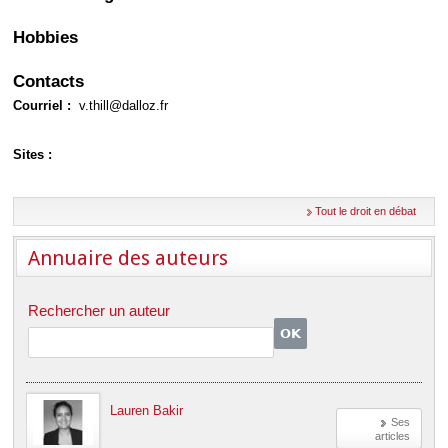
Déplier
Européen
Hobbies
Déplier
Immobilier
Contacts
Déplier
IP/IT
Courriel :
v.thill@dalloz.fr
et
Déplier
Communication
Pénal
Sites :
Déplier
Social
Déplier
Tout le droit en débat
Avocat
Annuaire des auteurs
Rechercher un auteur
Lauren Bakir
Ses
articles