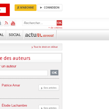
JE M'ABONNE
CONNEXION
+ de critères
AL
SOCIAL
Tout le droit en débat
e des auteurs
 un auteur
Patrice Amar
Ses articles
Élodie Lachambre
Ses articles