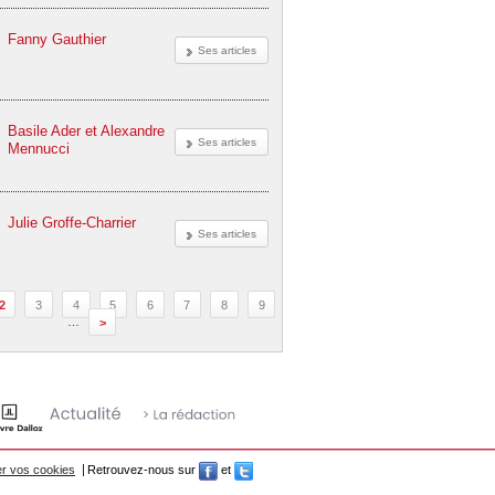
Fanny Gauthier
Ses articles
Basile Ader et Alexandre
Ses articles
Mennucci
Julie Groffe-Charrier
Ses articles
2
3
4
5
6
7
8
9
…
>
r vos cookies
Retrouvez-nous sur
et