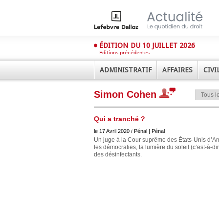
ÉDITION DU 10 JUILLET 2026
Éditions précédentes
ADMINISTRATIF
AFFAIRES
CIVI
Simon Cohen
Qui a tranché ?
le 17 Avril 2020
Pénal | Pénal
/
Un juge à la Cour suprême des États-Unis d’Am
les démocraties, la lumière du soleil (c’est-à-dir
des désinfectants.
Déplier
Administratif
Déplier
Affaires
Déplier
Civil
Déplier