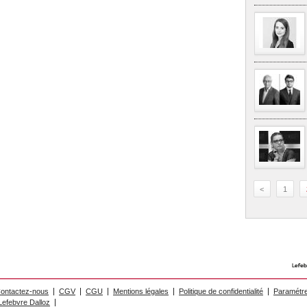
<
1
ontactez-nous
CGV
CGU
Mentions légales
Politique de confidentialité
Paramétre
efebvre Dalloz