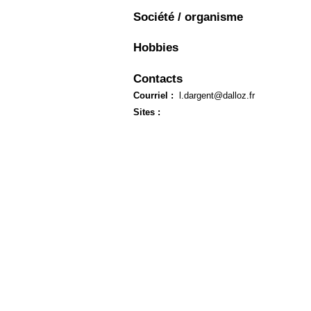
Européen
Société / organisme
Déplier
Immobilier
Hobbies
Déplier
IP/IT
et
Contacts
Déplier
Communication
Pénal
Courriel :
l.dargent@dalloz.fr
Déplier
Sites :
Social
Déplier
Avocat