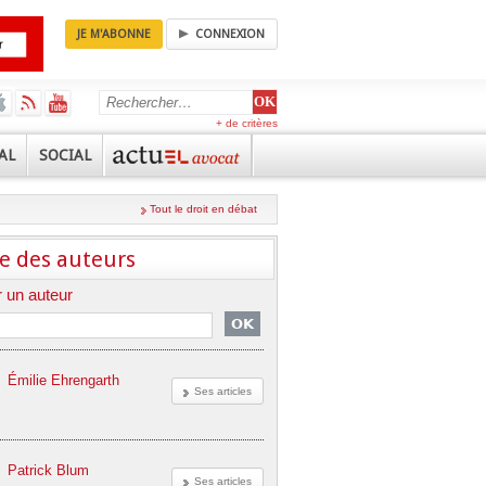
JE M'ABONNE
CONNEXION
+ de critères
AL
SOCIAL
Tout le droit en débat
e des auteurs
 un auteur
Émilie Ehrengarth
Ses articles
Patrick Blum
Ses articles