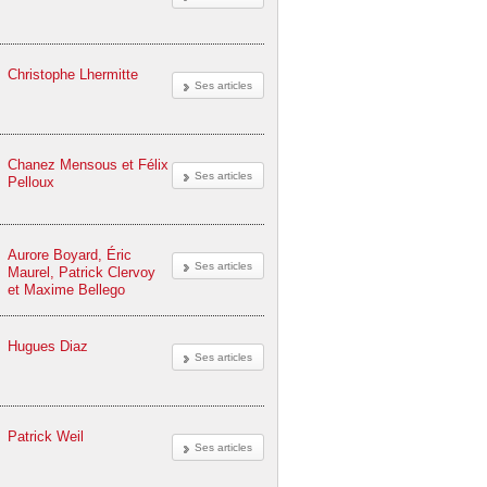
Christophe Lhermitte
Ses articles
Chanez Mensous et Félix
Ses articles
Pelloux
Aurore Boyard, Éric
Ses articles
Maurel, Patrick Clervoy
et Maxime Bellego
Hugues Diaz
Ses articles
Patrick Weil
Ses articles