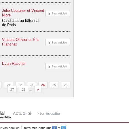
Julie Couturier et Vincent
Ses articles
Nioré
Candidats au bâtonnat
de Paris
Vincent Ollivier et Éric
Ses articles
Planchat
Evan Raschel
Ses articles
21
22
23
24
25
26
27
28
…
>
r vos cookies
Retrouvez-nous sur
et