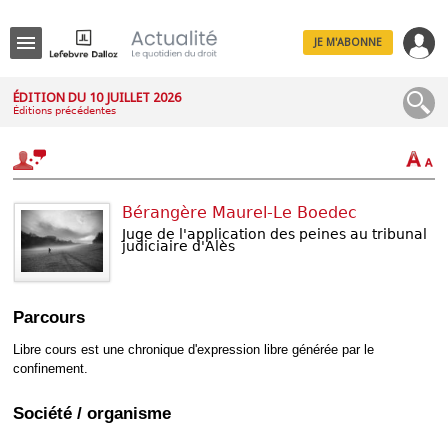
JE M'ABONNE
Menu
ÉDITION DU 10 JUILLET 2026
Éditions précédentes
R
e
c
h
e
r
Bérangère Maurel-Le Boedec
c
h
Juge de l'application des peines au tribunal
judiciaire d'Alès
e
Parcours
Déplier
Administratif
Libre cours est une chronique d'expression libre générée par le
confinement.
Déplier
Affaires
Société / organisme
Déplier
Civil