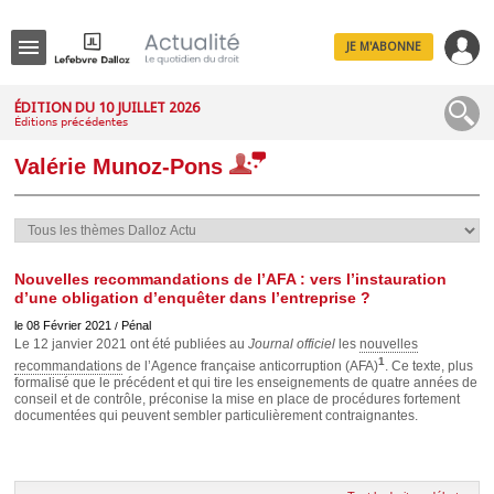
JE M'ABONNE
Menu
ÉDITION DU 10 JUILLET 2026
Éditions précédentes
R
e
Valérie Munoz-Pons
c
h
e
r
c
h
e
Nouvelles recommandations de l’AFA : vers l’instauration
d’une obligation d’enquêter dans l’entreprise ?
le 08 Février 2021
Pénal
/
Le 12 janvier 2021 ont été publiées au
Journal officiel
les
nouvelles
1
Déplier
recommandations
de l’Agence française anticorruption (AFA)
. Ce texte, plus
Administratif
formalisé que le précédent et qui tire les enseignements de quatre années de
conseil et de contrôle, préconise la mise en place de procédures fortement
Déplier
documentées qui peuvent sembler particulièrement contraignantes.
Affaires
Déplier
Civil