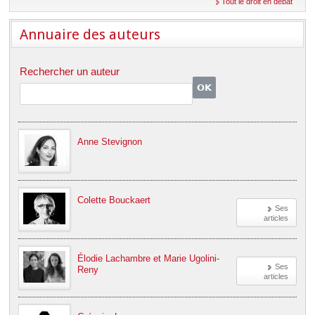
Tout le droit en débat
Déplier
Européen
Déplier
Annuaire des auteurs
Immobilier
Déplier
IP/IT
Rechercher un auteur
et
Déplier
Communication
Pénal
Déplier
Social
Anne Stevignon
Déplier
Avocat
Colette Bouckaert
Ses
articles
Élodie Lachambre et Marie Ugolini-
Ses
Reny
articles