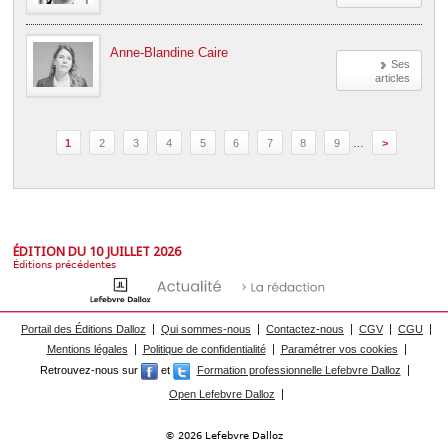
Anne-Blandine Caire
Ses
articles
1
2
3
4
5
6
7
8
9
…
>
ÉDITION DU 10 JUILLET 2026
Éditions précédentes
Portail des Éditions Dalloz
Qui sommes-nous
Contactez-nous
CGV
CGU
Mentions légales
Politique de confidentialité
Paramétrer vos cookies
Retrouvez-nous sur
et
Formation professionnelle Lefebvre Dalloz
Open Lefebvre Dalloz
© 2026 Lefebvre Dalloz