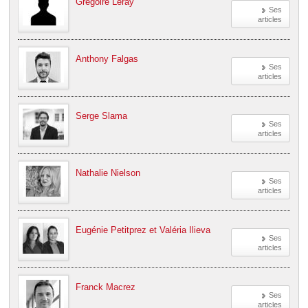
Grégoire Leray
Ses
articles
Anthony Falgas
Ses
articles
Serge Slama
Ses
articles
Nathalie Nielson
Ses
articles
Eugénie Petitprez et Valéria Ilieva
Ses
articles
Franck Macrez
Ses
articles