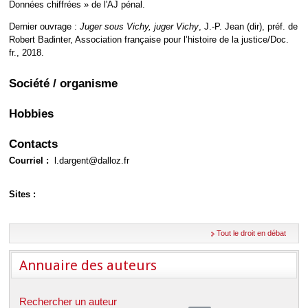
Déplier
Données chiffrées » de l'AJ pénal.
Européen
Dernier ouvrage :
Juger sous Vichy, juger Vichy
, J.-P. Jean (dir), préf. de
Déplier
Robert Badinter, Association française pour l’histoire de la justice/Doc.
Immobilier
fr., 2018.
Déplier
IP/IT
et
Société / organisme
Déplier
Communication
Pénal
Hobbies
Déplier
Social
Déplier
Contacts
Avocat
Courriel :
l.dargent@dalloz.fr
Sites :
Tout le droit en débat
Annuaire des auteurs
Rechercher un auteur