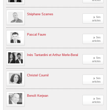
Stéphane Szames
Ses
articles
Pascal Faure
Ses
articles
Inès Tantardini et Arthur Merle-Beral
Ses
articles
Christel Cournil
Ses
articles
Benoît Kerjean
Ses
articles