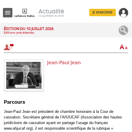
JE M'ABONNE
Menu
ÉDITION DU 10 JUILLET 2026
Éditions précédentes
R
e
c
h
e
r
Jean-Paul Jean
c
h
e
Déplier
Parcours
Administratif
Déplier
Jean-Paul Jean est président de chambre honoraire à la Cour de
Affaires
cassation. Secrétaire général de l’AHJUCAF (Association des hautes
Déplier
juridictions de cassation ayant en partage l’usage du français
Civil
www.ahjucaf.org), il est responsable scientifique de la rubrique «