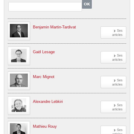
Benjamin Martin-Tardivat
Ses
articles
Gaël Lesage
Ses
articles
Marc Mignot
Ses
articles
Alexandre Lebkiri
Ses
articles
Mathieu Rouy
Ses
articles