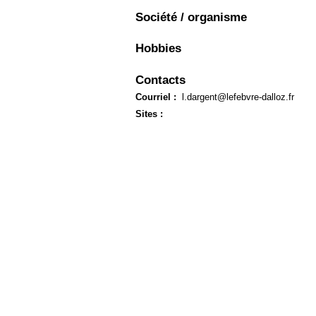
Européen
Société / organisme
Déplier
Immobilier
Hobbies
Déplier
IP/IT
et
Contacts
Déplier
Communication
Pénal
Courriel :
l.dargent@lefebvre-dalloz.fr
Déplier
Sites :
Social
Déplier
Avocat