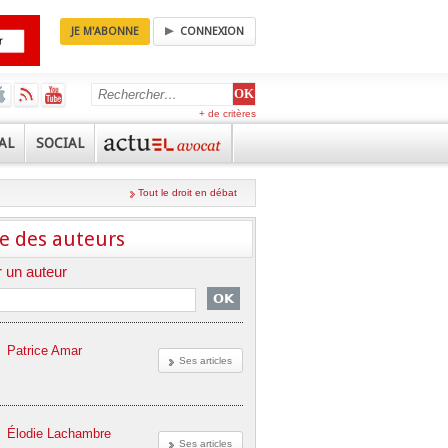
JE M'ABONNE
CONNEXION
+ de critères
AL
SOCIAL
Tout le droit en débat
e des auteurs
 un auteur
Patrice Amar
Ses articles
Élodie Lachambre
Ses articles