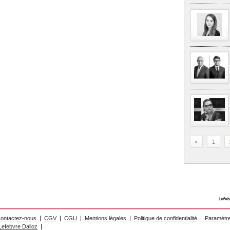
<
1
ontactez-nous
CGV
CGU
Mentions légales
Politique de confidentialité
Paramétre
efebvre Dalloz