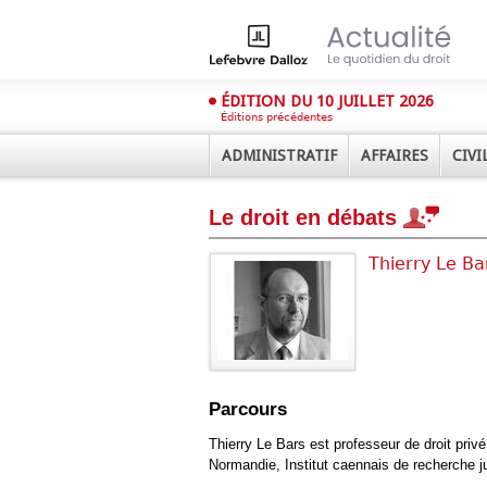
ÉDITION DU 10 JUILLET 2026
Éditions précédentes
ADMINISTRATIF
AFFAIRES
CIVI
Le droit en débats
Thierry Le Ba
Déplier
Administratif
Déplier
Parcours
Affaires
Déplier
Thierry Le Bars est professeur de droit privé
Civil
Normandie, Institut caennais de recherche ju
Déplier