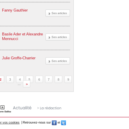
Fanny Gauthier
Ses articles
Basile Ader et Alexandre
Ses articles
Mennucci
Julie Groffe-Charrier
Ses articles
2
3
4
5
6
7
8
9
…
>
r vos cookies
Retrouvez-nous sur
et