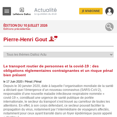
JE M'ABONNE
Menu
ÉDITION DU 10 JUILLET 2026
Éditions précédentes
R
e
Pierre-Henri Gout
c
h
e
r
c
h
e
Le transport routier de personnes et la covid-19 : des
obligations réglementaires contraignantes et un risque pénal
bien présent
le 17 Juin 2020
Pénal | Pénal
/
Depuis le 30 janvier 2020, date à laquelle l’organisation mondiale de la santé
Déplier
a déclaré que l’émergence d’un nouveau coronavirus (SARS-CoV-2),
Administratif
responsable d’une nouvelle maladie infectieuse respiratoire nommée «
Déplier
covid-19 », constituait une urgence de santé publique de portée
Affaires
internationale, le secteur du transport s’est trouvé au carrefour de toutes les
attentions. En effet, à son corps défendant, ce secteur pouvait faciliter la
Déplier
propagation du virus, notamment par l’intermédiaire de voyageurs affectés,
Civil
notamment pour ceux ayant transité dans un foyer épidémique (aussi appelé