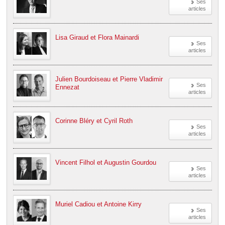
Ses
articles
Lisa Giraud et Flora Mainardi
Ses
articles
Julien Bourdoiseau et Pierre Vladimir
Ses
Ennezat
articles
Corinne Bléry et Cyril Roth
Ses
articles
Vincent Filhol et Augustin Gourdou
Ses
articles
Muriel Cadiou et Antoine Kirry
Ses
articles