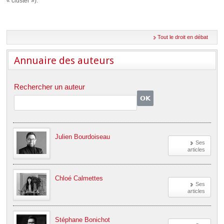
« cluster »).
Déplier
Européen
Déplier
Immobilier
Tout le droit en débat
Déplier
IP/IT
et
Annuaire des auteurs
Déplier
Communication
Pénal
Déplier
Rechercher un auteur
Social
Déplier
Avocat
Julien Bourdoiseau
Ses
articles
Chloé Calmettes
Ses
articles
Stéphane Bonichot