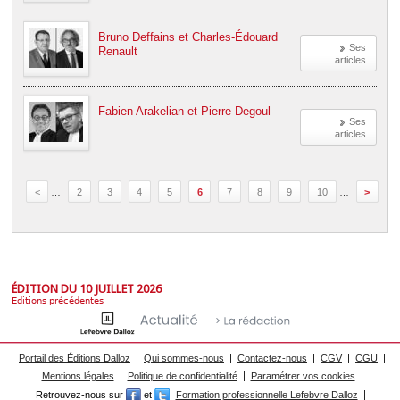
Bruno Deffains et Charles-Édouard
Ses
Renault
articles
Fabien Arakelian et Pierre Degoul
Ses
articles
<
…
2
3
4
5
6
7
8
9
10
…
>
ÉDITION DU 10 JUILLET 2026
Éditions précédentes
Portail des Éditions Dalloz
Qui sommes-nous
Contactez-nous
CGV
CGU
Mentions légales
Politique de confidentialité
Paramétrer vos cookies
Retrouvez-nous sur
et
Formation professionnelle Lefebvre Dalloz