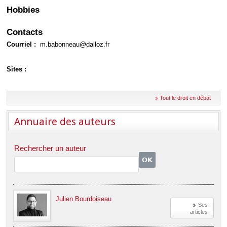
Déplier
Hobbies
Européen
Déplier
Immobilier
Contacts
Déplier
Courriel :
m.babonneau@dalloz.fr
IP/IT
et
Déplier
Communication
Sites :
Pénal
Déplier
Social
Tout le droit en débat
Déplier
Avocat
Annuaire des auteurs
Rechercher un auteur
Julien Bourdoiseau
Ses
articles