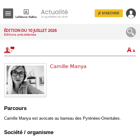
JE M'ABONNE
Menu
ÉDITION DU 10 JUILLET 2026
Éditions précédentes
R
e
c
h
e
r
Camille Manya
c
h
e
Déplier
Parcours
Administratif
Déplier
Camille Manya est avocate au barreau des Pyrénées-Orientales.
Affaires
Déplier
Société / organisme
Civil