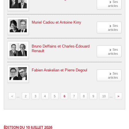
Ses
articles
Muriel Cadiou et Antoine Kirry
Ses
articles
Bruno Deffains et Charles-Édouard
Ses
Renault
articles
Fabien Arakelian et Pierre Degoul
Ses
articles
<
…
2
3
4
5
6
7
8
9
10
…
>
ÉDITION DU 10 JUILLET 2026