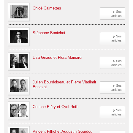
Chloé Calmettes
Ses
articles
Stéphane Bonichot
Ses
articles
Lisa Giraud et Flora Mainardi
Ses
articles
Julien Bourdoiseau et Pierre Vladimir
Ses
Ennezat
articles
Corinne Bléry et Cyril Roth
Ses
articles
Vincent Filhol et Augustin Gourdou