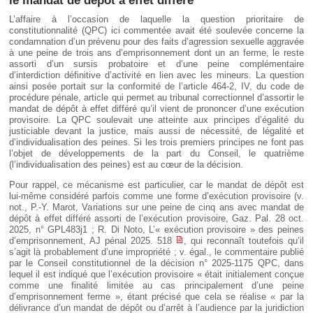
le mandat de dépôt à effet différé
L’affaire à l’occasion de laquelle la question prioritaire de
constitutionnalité (QPC) ici commentée avait été soulevée concerne la
condamnation d’un prévenu pour des faits d’agression sexuelle aggravée
à une peine de trois ans d’emprisonnement dont un an ferme, le reste
assorti d’un sursis probatoire et d’une peine complémentaire
d’interdiction définitive d’activité en lien avec les mineurs. La question
ainsi posée portait sur la conformité de l’article 464-2, IV, du code de
procédure pénale, article qui permet au tribunal correctionnel d’assortir le
mandat de dépôt à effet différé qu’il vient de prononcer d’une exécution
provisoire. La QPC soulevait une atteinte aux principes d’égalité du
justiciable devant la justice, mais aussi de nécessité, de légalité et
d’individualisation des peines. Si les trois premiers principes ne font pas
l’objet de développements de la part du Conseil, le quatrième
(l’individualisation des peines) est au cœur de la décision.
Pour rappel, ce mécanisme est particulier, car le mandat de dépôt est
lui-même considéré parfois comme une forme d’exécution provisoire (v.
not., P.-Y. Marot, Variations sur une peine de cinq ans avec mandat de
dépôt à effet différé assorti de l’exécution provisoire, Gaz. Pal. 28 oct.
2025, n° GPL483j1 ; R. Di Noto, L’« exécution provisoire » des peines
d’emprisonnement, AJ pénal 2025. 518
, qui reconnaît toutefois qu’il
s’agit là probablement d’une impropriété ; v. égal., le commentaire publié
par le Conseil constitutionnel de la décision n° 2025-1175 QPC, dans
lequel il est indiqué que l’exécution provisoire « était initialement conçue
comme une finalité limitée au cas principalement d’une peine
d’emprisonnement ferme », étant précisé que cela se réalise « par la
délivrance d’un mandat de dépôt ou d’arrêt à l’audience par la juridiction