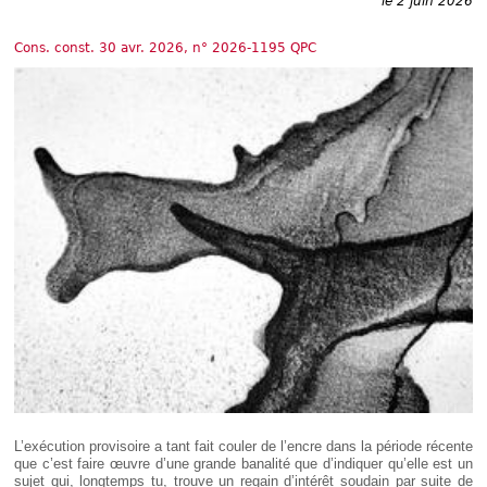
le 2 juin 2026
Déplier
Européen
Cons. const. 30 avr. 2026, n° 2026-1195 QPC
Déplier
Immobilier
Déplier
IP/IT
et
Déplier
Communication
Pénal
Déplier
Social
Déplier
Avocat
L’exécution provisoire a tant fait couler de l’encre dans la période récente
que c’est faire œuvre d’une grande banalité que d’indiquer qu’elle est un
sujet qui, longtemps tu, trouve un regain d’intérêt soudain par suite de