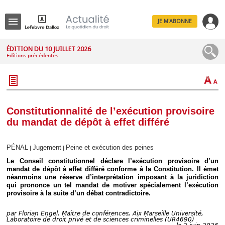
JE M'ABONNE
Menu
ÉDITION DU 10 JUILLET 2026
Éditions précédentes
R
e
c
h
e
r
c
Constitutionnalité de l’exécution provisoire
h
du mandat de dépôt à effet différé
e
PÉNAL
Jugement
Peine et exécution des peines
|
|
Le Conseil constitutionnel déclare l’exécution provisoire d’un
Déplier
mandat de dépôt à effet différé conforme à la Constitution. Il émet
Administratif
néanmoins une réserve d’interprétation imposant à la juridiction
qui prononce un tel mandat de motiver spécialement l’exécution
Déplier
provisoire à la suite d’un débat contradictoire.
Affaires
Déplier
par
Florian Engel, Maître de conférences, Aix Marseille Université,
Civil
Laboratoire de droit privé et de sciences criminelles (UR4690)