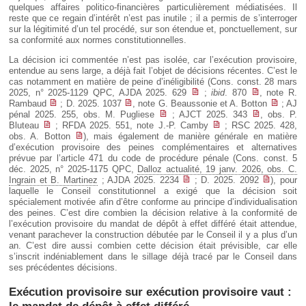
quelques affaires politico-financières particulièrement médiatisées. Il
reste que ce regain d’intérêt n’est pas inutile ; il a permis de s’interroger
sur la légitimité d’un tel procédé, sur son étendue et, ponctuellement, sur
sa conformité aux normes constitutionnelles.
La décision ici commentée n’est pas isolée, car l’exécution provisoire,
entendue au sens large, a déjà fait l’objet de décisions récentes. C’est le
cas notamment en matière de peine d’inéligibilité (Cons. const. 28 mars
2025, n° 2025-1129 QPC, AJDA 2025. 629
;
ibid
. 870
, note R.
Rambaud
; D. 2025. 1037
, note G. Beaussonie et A. Botton
; AJ
pénal 2025. 255, obs. M. Pugliese
; AJCT 2025. 343
, obs. P.
Bluteau
; RFDA 2025. 551, note J.-P. Camby
; RSC 2025. 428,
obs. A. Botton
), mais également de manière générale en matière
d’exécution provisoire des peines complémentaires et alternatives
prévue par l’article 471 du code de procédure pénale (Cons. const. 5
déc. 2025, n° 2025-1175 QPC,
Dalloz actualité, 19 janv. 2026, obs. C.
Ingrain et B. Martinez
; AJDA 2025. 2234
; D. 2025. 2092
), pour
laquelle le Conseil constitutionnel a exigé que la décision soit
spécialement motivée afin d’être conforme au principe d’individualisation
des peines. C’est dire combien la décision relative à la conformité de
l’exécution provisoire du mandat de dépôt à effet différé était attendue,
venant parachever la construction débutée par le Conseil il y a plus d’un
an. C’est dire aussi combien cette décision était prévisible, car elle
s’inscrit indéniablement dans le sillage déjà tracé par le Conseil dans
ses précédentes décisions.
Exécution provisoire sur exécution provisoire vaut :