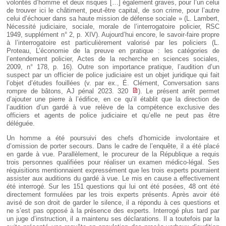
volontés d’homme et deux risques […] également graves, pour l’un celui
de trouver ici le châtiment, peut-être capital, de son crime, pour l’autre
celui d’échouer dans sa haute mission de défense sociale » (L. Lambert,
Nécessité judiciaire, sociale, morale de l’interrogatoire policier, RSC
1949, supplément n° 2, p. XIV). Aujourd’hui encore, le savoir-faire propre
à l’interrogatoire est particulièrement valorisé par les policiers (L.
Proteau, L’économie de la preuve en pratique : les catégories de
l’entendement policier, Actes de la recherche en sciences sociales,
2009, n° 178, p. 16). Outre son importance pratique, l’audition d’un
suspect par un officier de police judiciaire est un objet juridique qui fait
l’objet d’études fouillées (v. par ex., É. Clément, Conversation sans
rompre de bâtons, AJ pénal 2023. 320
). Le présent arrêt permet
d’ajouter une pierre à l’édifice, en ce qu’il établit que la direction de
l’audition d’un gardé à vue relève de la compétence exclusive des
officiers et agents de police judiciaire et qu’elle ne peut pas être
déléguée.
Un homme a été poursuivi des chefs d’homicide involontaire et
d’omission de porter secours. Dans le cadre de l’enquête, il a été placé
en garde à vue. Parallèlement, le procureur de la République a requis
trois personnes qualifiées pour réaliser un examen médico-légal. Ses
réquisitions mentionnaient expressément que les trois experts pourraient
assister aux auditions du gardé à vue. Le mis en cause a effectivement
été interrogé. Sur les 151 questions qui lui ont été posées, 48 ont été
directement formulées par les trois experts présents. Après avoir été
avisé de son droit de garder le silence, il a répondu à ces questions et
ne s’est pas opposé à la présence des experts. Interrogé plus tard par
un juge d’instruction, il a maintenu ses déclarations. Il a toutefois par la