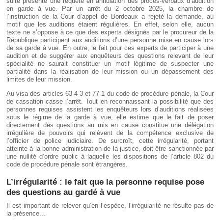
suite présenté une requête en annulation des procès-verbaux d’audition
en garde à vue. Par un arrêt du 2 octobre 2025, la chambre de
l’instruction de la Cour d’appel de Bordeaux a rejeté la demande, au
motif que les auditions étaient régulières. En effet, selon elle, aucun
texte ne s’oppose à ce que des experts désignés par le procureur de la
République participent aux auditions d’une personne mise en cause lors
de sa garde à vue. En outre, le fait pour ces experts de participer à une
audition et de suggérer aux enquêteurs des questions relevant de leur
spécialité ne saurait constituer un motif légitime de suspecter une
partialité dans la réalisation de leur mission ou un dépassement des
limites de leur mission.
Au visa des articles 63-4-3 et 77-1 du code de procédure pénale, la Cour
de cassation casse l’arrêt. Tout en reconnaissant la possibilité que des
personnes requises assistent les enquêteurs lors d’auditions réalisées
sous le régime de la garde à vue, elle estime que le fait de poser
directement des questions au mis en cause constitue une délégation
irrégulière de pouvoirs qui relèvent de la compétence exclusive de
l’officier de police judiciaire. De surcroît, cette irrégularité, portant
atteinte à la bonne administration de la justice, doit être sanctionnée par
une nullité d’ordre public à laquelle les dispositions de l’article 802 du
code de procédure pénale sont étrangères.
L’irrégularité : le fait que la personne requise pose
des questions au gardé à vue
Il est important de relever qu’en l’espèce, l’irrégularité ne résulte pas de
la présence...