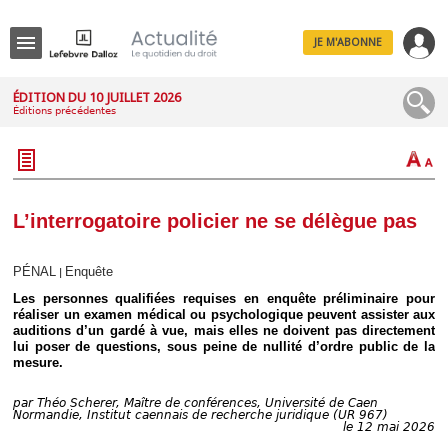
JE M'ABONNE
Menu
ÉDITION DU 10 JUILLET 2026
Éditions précédentes
R
e
c
h
e
r
c
L’interrogatoire policier ne se délègue pas
h
e
PÉNAL
Enquête
|
Les personnes qualifiées requises en enquête préliminaire pour
réaliser un examen médical ou psychologique peuvent assister aux
auditions d’un gardé à vue, mais elles ne doivent pas directement
Déplier
lui poser de questions, sous peine de nullité d’ordre public de la
Administratif
mesure.
Déplier
Affaires
par
Théo Scherer, Maître de conférences, Université de Caen
Déplier
Normandie, Institut caennais de recherche juridique (UR 967)
Civil
le 12 mai 2026