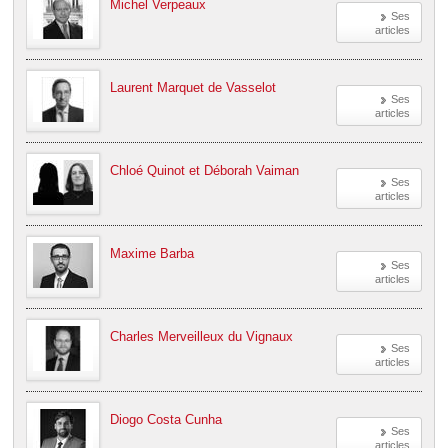
Michel Verpeaux
Ses
articles
Laurent Marquet de Vasselot
Ses
articles
Chloé Quinot et Déborah Vaiman
Ses
articles
Maxime Barba
Ses
articles
Charles Merveilleux du Vignaux
Ses
articles
Diogo Costa Cunha
Ses
articles