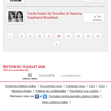
Carole Aubert de Vincelles et Natacha
Ses
Sauphanor-Brouillaud
articles
<
…
8
9
10
11
12
13
14
15
16
…
>
ÉDITION DU 10 JUILLET 2026
Éditions précédentes
Portail des Éditions Dalloz
Qui sommes-nous
Contactez-nous
CGV
CGU
Mentions légales
Politique de confidentialité
Paramétrer vos cookies
Retrouvez-nous sur
et
Formation professionnelle Lefebvre Dalloz
Open Lefebvre Dalloz