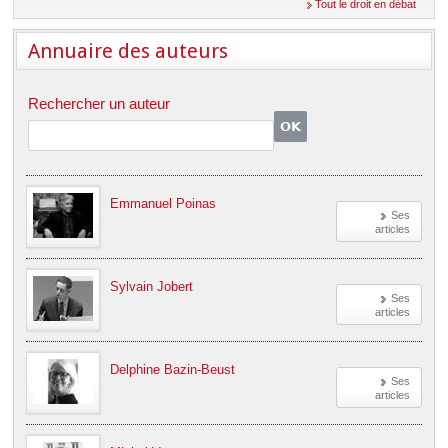
Déplier
Tout le droit en débat
Européen
Déplier
Annuaire des auteurs
Immobilier
Déplier
IP/IT
Rechercher un auteur
et
Déplier
Communication
Pénal
Déplier
Social
Emmanuel Poinas
Déplier
Ses
Avocat
articles
Sylvain Jobert
Ses
articles
Delphine Bazin-Beust
Ses
articles