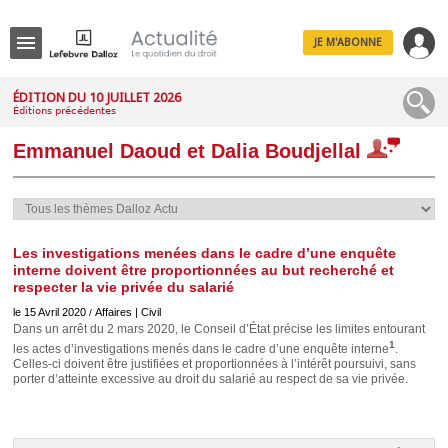
JE M'ABONNE
Menu
ÉDITION DU 10 JUILLET 2026
Éditions précédentes
R
e
Emmanuel Daoud et Dalia Boudjellal
c
h
e
r
c
h
e
Les investigations menées dans le cadre d’une enquête
interne doivent être proportionnées au but recherché et
respecter la vie privée du salarié
le 15 Avril 2020
Affaires | Civil
/
Dans un arrêt du 2 mars 2020, le Conseil d’État précise les limites entourant
Déplier
Administratif
1
les actes d’investigations menés dans le cadre d’une enquête interne
.
Celles-ci doivent être justifiées et proportionnées à l’intérêt poursuivi, sans
Déplier
porter d’atteinte excessive au droit du salarié au respect de sa vie privée.
Affaires
Déplier
Civil