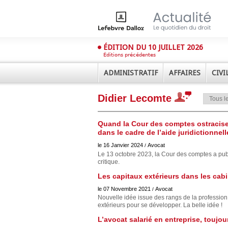
ÉDITION DU 10 JUILLET 2026
Éditions précédentes
ADMINISTRATIF
AFFAIRES
CIVI
Didier Lecomte
Quand la Cour des comptes ostracise
dans le cadre de l’aide juridictionnell
le 16 Janvier 2024
Avocat
/
Le 13 octobre 2023, la Cour des comptes a pu
critique.
Déplier
Administratif
Les capitaux extérieurs dans les cab
Déplier
le 07 Novembre 2021
Avocat
/
Affaires
Nouvelle idée issue des rangs de la profession,
Déplier
extérieurs pour se développer. La belle idée !
Civil
L’avocat salarié en entreprise, toujo
Déplier