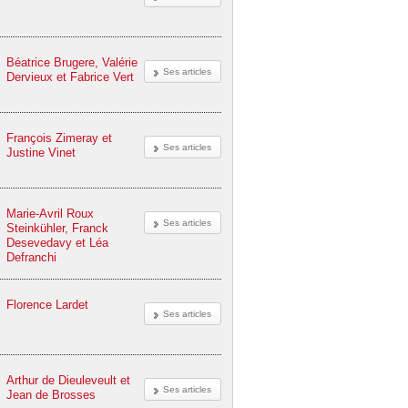
Béatrice Brugere, Valérie
Ses articles
Dervieux et Fabrice Vert
François Zimeray et
Ses articles
Justine Vinet
Marie-Avril Roux
Ses articles
Steinkühler, Franck
Desevedavy et Léa
Defranchi
Florence Lardet
Ses articles
Arthur de Dieuleveult et
Ses articles
Jean de Brosses