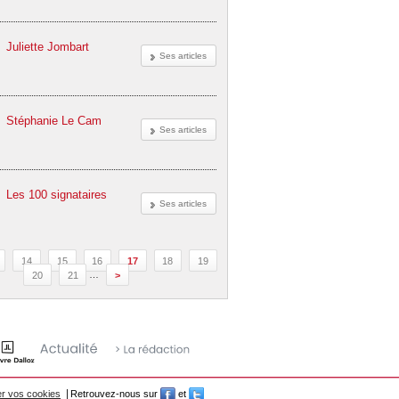
Juliette Jombart
Ses articles
Stéphanie Le Cam
Ses articles
Les 100 signataires
Ses articles
14
15
16
17
18
19
20
21
…
>
r vos cookies
Retrouvez-nous sur
et