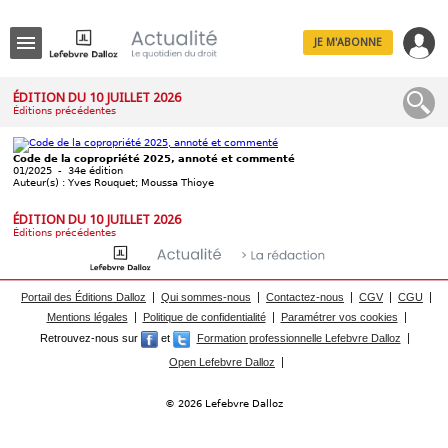
JE M'ABONNE
Menu
ÉDITION DU 10 JUILLET 2026
Éditions précédentes
R
e
c
Code de la copropriété 2025, annoté et commenté
h
01/2025 - 34e édition
Auteur(s) : Yves Rouquet; Moussa Thioye
e
r
c
ÉDITION DU 10 JUILLET 2026
h
Éditions précédentes
e
Portail des Éditions Dalloz
Qui sommes-nous
Contactez-nous
CGV
CGU
Mentions légales
Politique de confidentialité
Paramétrer vos cookies
Déplier
Retrouvez-nous sur
et
Formation professionnelle Lefebvre Dalloz
Administratif
Open Lefebvre Dalloz
Déplier
Affaires
© 2026 Lefebvre Dalloz
Déplier
Civil