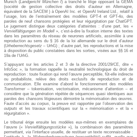
Munich (
Landgericht München I
) a tranché le litige opposant la GEMA
(société de gestion collective des droits d’auteur en Allemagne,
équivalent de la SACEM ) à OpenAI Inc. et OpenAI Ireland Ltd., relatif à
l’usage, lors de l’entraînement des modèles GPT-4 et GPT-4o, des
paroles de neuf chansons protégées et leur régurgitation par ChatGPT.
Le jugement distingue deux catégories d’atteintes : d’une part, les «
Vervielfältigungen im Modell
», c’est-à-dire la fixation interne des textes
dans les paramètres du réseau de neurones artificiels, assimilée à une
reproduction au sens du § 16 de la loi allemande sur le droit d’auteur
(
Urheberrechtsgesetz
– UrhG) ; d’autre part, les reproductions et la mise
à disposition du public constatées dans les sorties, visées aux §§ 16 et
19a de l’UrhG.
S’appuyant sur les articles 2 et 3 de la directive 2001/29/CE, dite «
InfoSoc », la formation rappelle la neutralité technologique du droit de
reproduction : toute fixation qui rend l’œuvre perceptible, fût-elle indirecte
ou probabiliste, relève des droits exclusifs de reproduction et de
communication. Elle examine d’abord le fonctionnement des modèles
Transformer
– tokenisation, vectorisation, mécanisme d’attention – et
considère que la génération répétée de séquences quasi identiques aux
paroles des chansons litigieuses démontre la mémorisation des œuvres.
Faute d’accès au
corpus
, la preuve est rapportée par l’observation des
outputs
et les travaux scientifiques sur la « mémorisation » et la «
régurgitation ».
Le tribunal érige ensuite les modèles eux-mêmes en exemplaires de
l’œuvre («
Vervielfältigungsstücke
»), la combinaison des paramètres
permettant,
via
l’interface usuelle, de restituer un texte reconnaissable :
l’aptitude à la
Wahrnehmbarmachung
(perceptibilité) suffit, quelle que