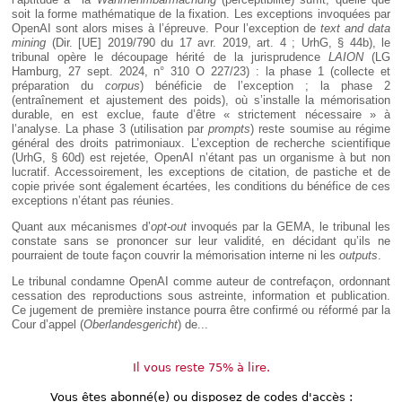
soit la forme mathématique de la fixation. Les exceptions invoquées par
OpenAI sont alors mises à l’épreuve. Pour l’exception de
text and data
mining
(Dir. [UE] 2019/790 du 17 avr. 2019, art. 4 ; UrhG, § 44b), le
tribunal opère le découpage hérité de la jurisprudence
LAION
(LG
Hamburg, 27 sept. 2024, n° 310 O 227/23) : la phase 1 (collecte et
préparation du
corpus
) bénéficie de l’exception ; la phase 2
(entraînement et ajustement des poids), où s’installe la mémorisation
durable, en est exclue, faute d’être « strictement nécessaire » à
l’analyse. La phase 3 (utilisation par
prompts
) reste soumise au régime
général des droits patrimoniaux. L’exception de recherche scientifique
(UrhG, § 60d) est rejetée, OpenAI n’étant pas un organisme à but non
lucratif. Accessoirement, les exceptions de citation, de pastiche et de
copie privée sont également écartées, les conditions du bénéfice de ces
exceptions n’étant pas réunies.
Quant aux mécanismes d’
opt-out
invoqués par la GEMA, le tribunal les
constate sans se prononcer sur leur validité, en décidant qu’ils ne
pourraient de toute façon couvrir la mémorisation interne ni les
outputs
.
Le tribunal condamne OpenAI comme auteur de contrefaçon, ordonnant
cessation des reproductions sous astreinte, information et publication.
Ce jugement de première instance pourra être confirmé ou réformé par la
Cour d’appel (
Oberlandesgericht
) de...
Il vous reste 75% à lire.
Vous êtes abonné(e) ou disposez de codes d'accès :