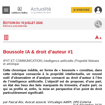
JE M'ABONNE
Menu
ÉDITION DU 10 JUILLET 2026
Éditions précédentes
R
e
c
h
e
r
c
Boussole IA & droit d’auteur #1
h
e
IP/IT ET COMMUNICATION
Intelligence artificielle
Propriété littéraire
|
|
et artistique
Cette chronique inédite, en forme de « boussole » constitue, dans
cette rubrique consacrée à la propriété intellectuelle, un nouvel
outil d’observation et d’analyse consacré au droit d’auteur à l’ère
Déplier
Administratif
de l’intelligence artificielle. L’objectif est de proposer, d’une part,
un état des lieux des faits marquants du trimestre, d’autre part, ce
Déplier
qui se profile et, enfin, la mise en perspective d’un point de droit
Affaires
particulièrement significatif.
Déplier
Civil
par
Pascal Alix, Avocat associé, Virtualegis AARPI, DPO Externe
le 9 décembre 2025