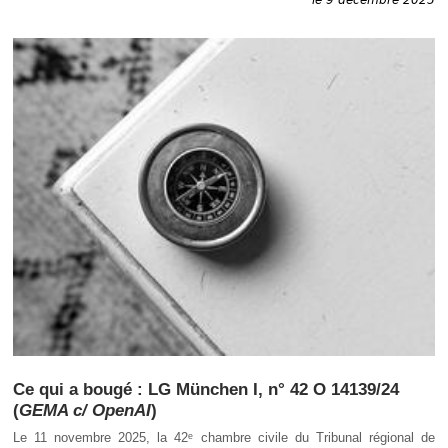
Déplier
Européen
Déplier
Immobilier
Déplier
IP/IT
et
Déplier
Communication
Pénal
Déplier
Social
Déplier
Avocat
Ce qui a bougé : LG München I, n° 42 O 14139/24
(
GEMA c/ OpenAI
)
Le 11 novembre 2025, la 42ᵉ chambre civile du Tribunal régional de