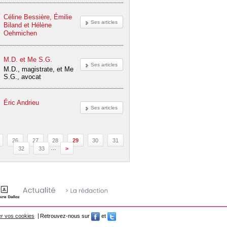
Céline Bessière, Émilie
Ses articles
Biland et Hélène
Oehmichen
M.D. et Me S.G.
Ses articles
M.D., magistrate, et Me
S.G., avocat
Éric Andrieu
Ses articles
26
27
28
29
30
31
32
33
…
>
r vos cookies
Retrouvez-nous sur
et