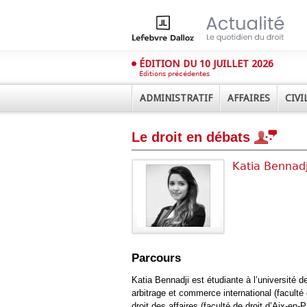
ÉDITION DU 10 JUILLET 2026
Éditions précédentes
ADMINISTRATIF
AFFAIRES
CIVI
Le droit en débats
Katia Bennadj
Déplier
Administratif
Déplier
Parcours
Affaires
Déplier
Katia Bennadji est étudiante à l’université de
Civil
arbitrage et commerce international (faculté
Déplier
droit des affaires (faculté de droit d’Aix-en