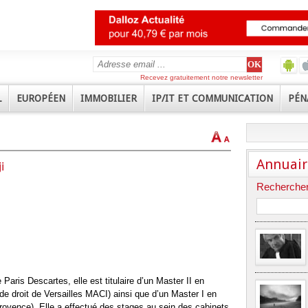
Recevez gratuitement notre newsletter
L
EUROPÉEN
IMMOBILIER
IP/IT ET COMMUNICATION
PÉN
Annuair
i
Rechercher
 Paris Descartes, elle est titulaire d’un Master II en
 de droit de Versailles MACI) ainsi que d’un Master I en
-Provence). Elle a effectué des stages au sein des cabinets