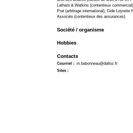
Européen
Latham & Watkins (contentieux commercial), 
Déplier
Prat (arbitrage international), Gide Loyrette 
Immobilier
Associés (contentieux des assurances).
Déplier
IP/IT
Société / organisme
et
Déplier
Communication
Pénal
Hobbies
Déplier
Social
Contacts
Déplier
Avocat
Courriel :
m.babonneau@dalloz.fr
Sites :