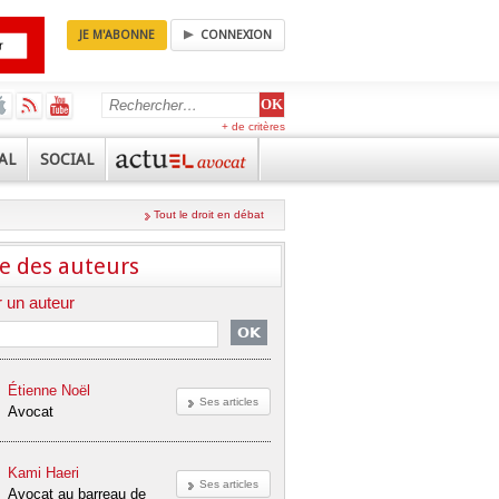
JE M'ABONNE
CONNEXION
+ de critères
AL
SOCIAL
Tout le droit en débat
e des auteurs
 un auteur
Étienne Noël
Ses articles
Avocat
Kami Haeri
Ses articles
Avocat au barreau de