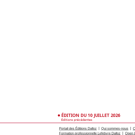
ÉDITION DU 10 JUILLET 2026
Éditions précédentes
Portail des Éditions Dalloz
Qui sommes-nous
C
Formation professionnelle Lefebvre Dalloz
Open L