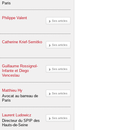
Paris
Philippe Valent
Ses articles
Catherine Krief-Semitko
Ses articles
Guillaume Rossignol-
Ses articles
Infante et Diego
Venceslau
Matthieu Hy
Ses articles
Avocat au barreau de
Paris
Laurent Ludowicz
Ses articles
Directeur du SPIP des
Hauts-de-Seine