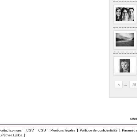
<
…
25
ontactez-nous
CGV
CGU
Mentions légales
Politique de confidentialité
Paramétre
efebvre Dalloz