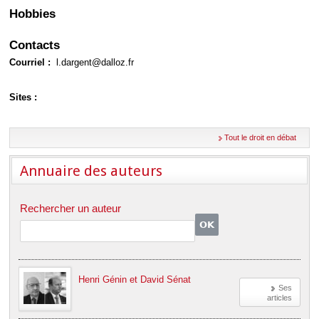
Déplier
Hobbies
Européen
Déplier
Immobilier
Contacts
Déplier
Courriel :
l.dargent@dalloz.fr
IP/IT
et
Déplier
Communication
Sites :
Pénal
Déplier
Social
Tout le droit en débat
Déplier
Avocat
Annuaire des auteurs
Rechercher un auteur
Henri Génin et David Sénat
Ses
articles