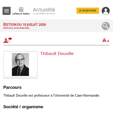
JE M'ABONNE
Menu
ÉDITION DU 10 JUILLET 2026
Éditions précédentes
R
e
c
h
e
r
Thibault Douville
c
h
e
Déplier
Parcours
Administratif
Déplier
Thibault Douville est professeur à l’Université de Caen-Normandie.
Affaires
Déplier
Société / organisme
Civil