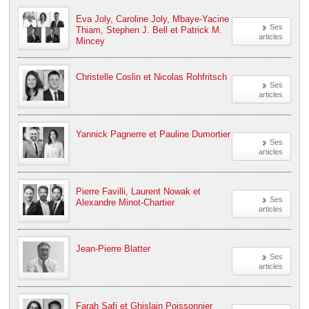
Eva Joly, Caroline Joly, Mbaye-Yacine
Ses
Thiam, Stephen J. Bell et Patrick M.
articles
Mincey
Christelle Coslin et Nicolas Rohfritsch
Ses
articles
Yannick Pagnerre et Pauline Dumortier
Ses
articles
Pierre Favilli, Laurent Nowak et
Ses
Alexandre Minot-Chartier
articles
Jean-Pierre Blatter
Ses
articles
Farah Safi et Ghislain Poissonnier