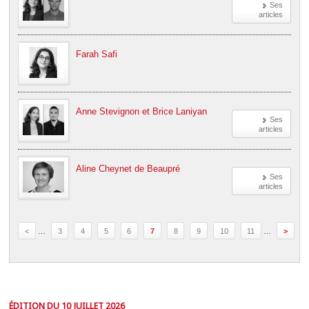
Ses
articles
Farah Safi
Anne Stevignon et Brice Laniyan
Ses
articles
Aline Cheynet de Beaupré
Ses
articles
<
…
3
4
5
6
7
8
9
10
11
…
>
ÉDITION DU 10 JUILLET 2026