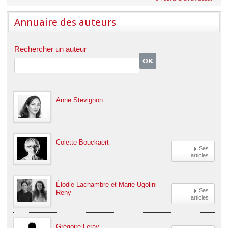
Déplier
Européen
Annuaire des auteurs
Déplier
Immobilier
Déplier
Rechercher un auteur
IP/IT
et
Déplier
Communication
Pénal
Déplier
Social
Anne Stevignon
Déplier
Avocat
Colette Bouckaert
Ses
articles
Élodie Lachambre et Marie Ugolini-
Ses
Reny
articles
Grégoire Leray