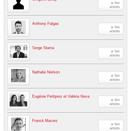
Ses
articles
Anthony Falgas
Ses
articles
Serge Slama
Ses
articles
Nathalie Nielson
Ses
articles
Eugénie Petitprez et Valéria Ilieva
Ses
articles
Franck Macrez
Ses
articles