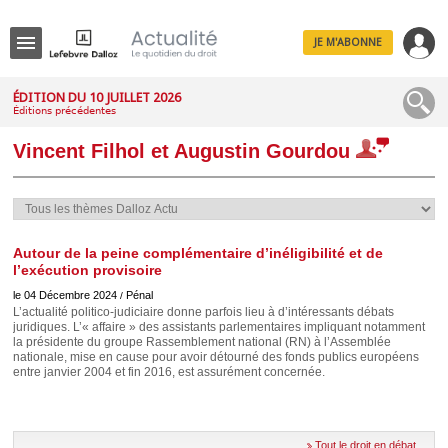
JE M'ABONNE
Menu
ÉDITION DU 10 JUILLET 2026
Éditions précédentes
R
e
Vincent Filhol et Augustin Gourdou
c
h
e
r
c
h
e
Autour de la peine complémentaire d’inéligibilité et de
l’exécution provisoire
le 04 Décembre 2024
Pénal
/
L’actualité politico-judiciaire donne parfois lieu à d’intéressants débats
juridiques. L’« affaire » des assistants parlementaires impliquant notamment
Déplier
la présidente du groupe Rassemblement national (RN) à l’Assemblée
Administratif
nationale, mise en cause pour avoir détourné des fonds publics européens
Déplier
entre janvier 2004 et fin 2016, est assurément concernée.
Affaires
Déplier
Civil
Tout le droit en débat