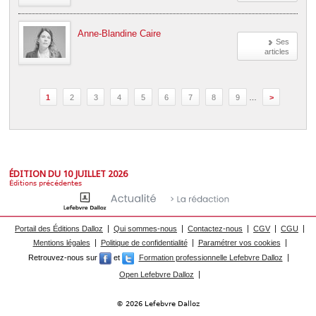
Anne-Blandine Caire
Ses
articles
1
2
3
4
5
6
7
8
9
…
>
ÉDITION DU 10 JUILLET 2026
Éditions précédentes
Portail des Éditions Dalloz
Qui sommes-nous
Contactez-nous
CGV
CGU
Mentions légales
Politique de confidentialité
Paramétrer vos cookies
Retrouvez-nous sur
et
Formation professionnelle Lefebvre Dalloz
Open Lefebvre Dalloz
© 2026 Lefebvre Dalloz