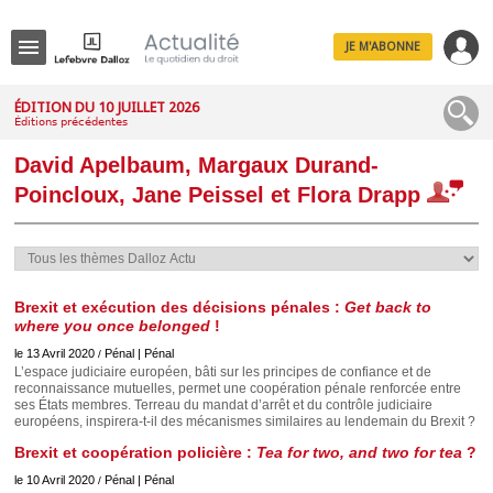
JE M'ABONNE
Menu
ÉDITION DU 10 JUILLET 2026
Éditions précédentes
R
e
David Apelbaum, Margaux Durand-
c
h
Poincloux, Jane Peissel et Flora Drapp
e
r
c
h
e
Brexit et exécution des décisions pénales :
Get back to
where you once belonged
!
le 13 Avril 2020
Pénal | Pénal
/
Déplier
L’espace judiciaire européen, bâti sur les principes de confiance et de
Administratif
reconnaissance mutuelles, permet une coopération pénale renforcée entre
ses États membres. Terreau du mandat d’arrêt et du contrôle judiciaire
Déplier
européens, inspirera-t-il des mécanismes similaires au lendemain du Brexit ?
Affaires
Brexit et coopération policière :
Tea for two, and two for tea
?
Déplier
Civil
le 10 Avril 2020
Pénal | Pénal
/