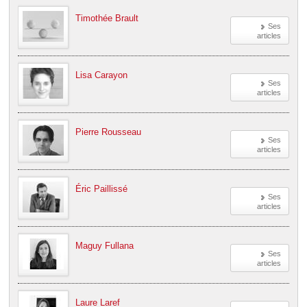
Timothée Brault
Ses
articles
Lisa Carayon
Ses
articles
Pierre Rousseau
Ses
articles
Éric Paillissé
Ses
articles
Maguy Fullana
Ses
articles
Laure Laref