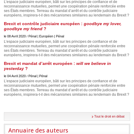
Déplier
L’espace judiciaire européen, bâti sur les principes de confiance et de
Européen
reconnaissance mutuelles, permet une coopération pénale renforcée entre
ses États membres. Terreau du mandat d’arrêt et du contrôle judiciaire
Déplier
européens, inspirera-t-il des mécanismes similaires au lendemain du Brexit ?
Immobilier
Brexit et contrôle judiciaire européen :
goodbye my lover,
Déplier
goodbye my friend
?
IP/IT
et
le 08 Avril 2020
Pénal | Européen | Pénal
/
Déplier
Communication
L’espace judiciaire européen, bâti sur les principes de confiance et de
Pénal
reconnaissance mutuelles, permet une coopération pénale renforcée entre
Déplier
ses États membres. Terreau du mandat d’arrêt et du contrôle judiciaire
Social
européens, inspirera-t-il des mécanismes similaires au lendemain du Brexit ?
Déplier
Brexit et mandat d’arrêt européen :
will we believe in
Avocat
yesterday
?
le 04 Avril 2020
Pénal | Pénal
/
L’espace judiciaire européen, bâti sur les principes de confiance et de
reconnaissance mutuelles, permet une coopération pénale renforcée entre
ses États membres. Terreau du mandat d’arrêt et du contrôle judiciaire
européens, inspirera-t-il des mécanismes similaires au lendemain du Brexit ?
Tout le droit en débat
Annuaire des auteurs