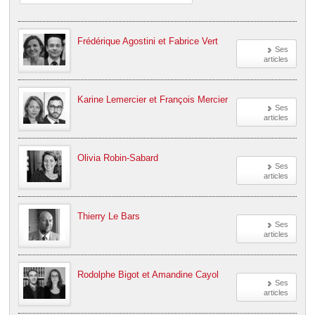
Frédérique Agostini et Fabrice Vert
Ses
articles
Karine Lemercier et François Mercier
Ses
articles
Olivia Robin-Sabard
Ses
articles
Thierry Le Bars
Ses
articles
Rodolphe Bigot et Amandine Cayol
Ses
articles