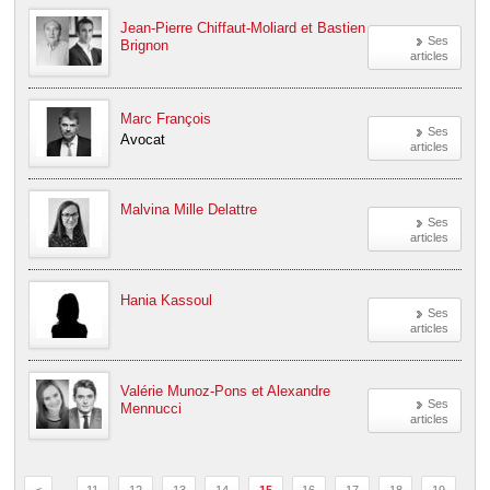
Jean-Pierre Chiffaut-Moliard et Bastien
Ses
Brignon
articles
Marc François
Ses
Avocat
articles
Malvina Mille Delattre
Ses
articles
Hania Kassoul
Ses
articles
Valérie Munoz-Pons et Alexandre
Ses
Mennucci
articles
<
…
11
12
13
14
15
16
17
18
19
…