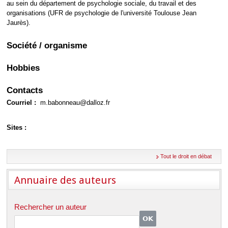
Déplier
au sein du département de psychologie sociale, du travail et des
Européen
organisations (UFR de psychologie de l'université Toulouse Jean
Jaurès).
Déplier
Immobilier
Déplier
Société / organisme
IP/IT
et
Déplier
Communication
Hobbies
Pénal
Déplier
Contacts
Social
Courriel :
m.babonneau@dalloz.fr
Déplier
Avocat
Sites :
Tout le droit en débat
Annuaire des auteurs
Rechercher un auteur