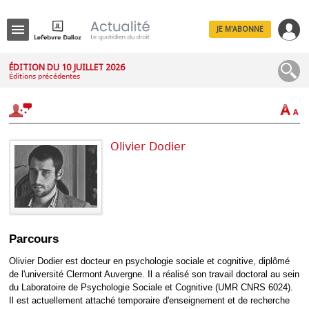
JE M'ABONNE
Menu
ÉDITION DU 10 JUILLET 2026
Éditions précédentes
R
e
c
h
e
r
Olivier Dodier
c
h
e
Déplier
Parcours
Administratif
Déplier
Olivier Dodier est docteur en psychologie sociale et cognitive, diplômé
Affaires
de l'université Clermont Auvergne. Il a réalisé son travail doctoral au sein
Déplier
du Laboratoire de Psychologie Sociale et Cognitive (UMR CNRS 6024).
Civil
Il est actuellement attaché temporaire d'enseignement et de recherche