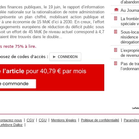
d’abandon
s finances publiques, le 19 juin, le rapport d’information
Au Journal
e nationale sur la rationalisation de notre administration
ésente un plan chiffré, mobilisant action publique et
La frontiè
 à une économie de 15 Md€ d’ici à 2030. En creux, l’effort
spéciale 
ngagements européens de réduction du déficit public sous
soit un effort de 45 Md€ (le niveau actuel correspond à 4,7
Sous-loca
aient être trouvés dans le double...
résidence 
dérogation
us reste 75% à lire.
L’expropr
de revenus
posez de codes d'accès :
CONNEXION
Pas de tra
l’ordonna
ontactez-nous
CGV
CGU
Mentions légales
Politique de confidentialité
Paramétre
efebvre Dalloz