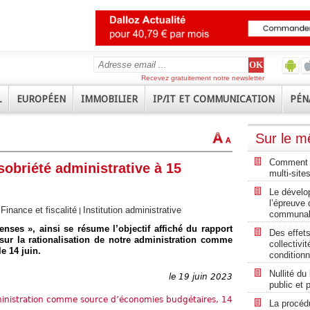
Recevez gratuitement notre newsletter
L
EUROPÉEN
IMMOBILIER
IP/IT ET COMMUNICATION
PÉN
Sur le 
Comment a
 sobriété administrative à 15
multi-sites
Le dévelo
l’épreuve
Finance et fiscalité
Institution administrative
|
|
communale
ses », ainsi se résume l’objectif affiché du rapport
Des effets
sur la rationalisation de notre administration comme
collectivit
e 14 juin.
conditionn
Nullité du
le 19 juin 2023
public et 
dministration comme source d’économies budgétaires, 14
La procédu