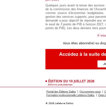
Européen
Quelques jours avant la tenue des assises de
Déplier
de la commission des finances de l’Assemblé
Immobilier
comme source d’économies budgétaires, pr
gestion des services supports, pour parvenir
Déplier
demandé a pour objectif de répondre aux e
IP/IT
le seuil de 3 points de PIB à horizon 2027, 
et
Déplier
points de PIB). Les deux derniers tiers pourr
Communication
Pénal
Il vo
Déplier
Social
Vous êtes abonné(e) ou dis
Déplier
Avocat
ÉDITION DU 10 JUILLET 2026
Éditions précédentes
Portail des Éditions Dalloz
Qui sommes-nous
C
Formation professionnelle Lefebvre Dalloz
Open L
© 2026 Lefebvre Dalloz