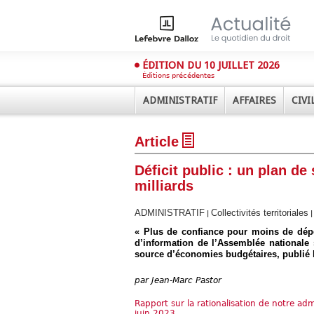
ÉDITION DU 10 JUILLET 2026
Éditions précédentes
ADMINISTRATIF
AFFAIRES
CIVI
Article
Déficit public : un plan de
milliards
ADMINISTRATIF
Collectivités territoriales
|
Déplier
« Plus de confiance pour moins de dépen
Administratif
d’information de l’Assemblée nationale 
source d’économies budgétaires, publié l
Déplier
Affaires
par
Jean-Marc Pastor
Déplier
Civil
Rapport sur la rationalisation de notre a
Déplier
juin 2023