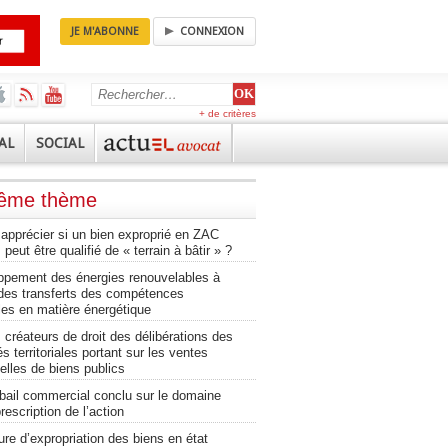
JE M'ABONNE
CONNEXION
+ de critères
AL
SOCIAL
même thème
pprécier si un bien exproprié en ZAC
 peut être qualifié de « terrain à bâtir » ?
ppement des énergies renouvelables à
 des transferts des compétences
s en matière énergétique
 créateurs de droit des délibérations des
és territoriales portant sur les ventes
elles de biens publics
 bail commercial conclu sur le domaine
prescription de l’action
re d’expropriation des biens en état