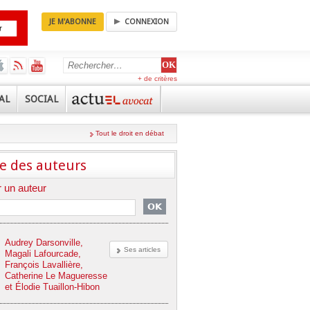
JE M'ABONNE
CONNEXION
+ de critères
AL
SOCIAL
Tout le droit en débat
e des auteurs
 un auteur
Audrey Darsonville,
Ses articles
Magali Lafourcade,
François Lavallière,
Catherine Le Magueresse
et Élodie Tuaillon-Hibon