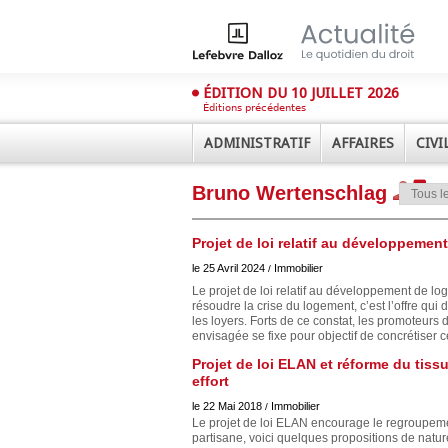
ÉDITION DU 10 JUILLET 2026
Éditions précédentes
ADMINISTRATIF
AFFAIRES
CIVI
Bruno Wertenschlag
Projet de loi relatif au développemen
le 25 Avril 2024
Immobilier
/
Le projet de loi relatif au développement de 
résoudre la crise du logement, c’est l’offre qui d
les loyers. Forts de ce constat, les promoteurs d
Déplier
envisagée se fixe pour objectif de concrétiser c
Administratif
Déplier
Projet de loi ELAN et réforme du tis
Affaires
effort
Déplier
le 22 Mai 2018
Immobilier
/
Civil
Le projet de loi ELAN encourage le regroupeme
partisane, voici quelques propositions de nature 
Déplier