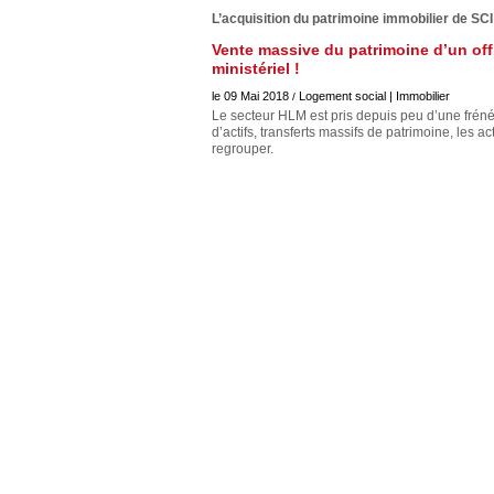
Européen
L’acquisition du patrimoine immobilier de SCI
Déplier
Vente massive du patrimoine d’un offi
Immobilier
ministériel !
Déplier
le 09 Mai 2018
Logement social | Immobilier
/
IP/IT
Le secteur HLM est pris depuis peu d’une fréné
et
Déplier
d’actifs, transferts massifs de patrimoine, les 
Communication
Pénal
regrouper.
Déplier
Social
Déplier
Avocat