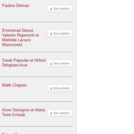
Pauline Delmas
Ses articles
Emmanuel Daoud,
Ses articles
Valentin Rigamonti et
Mathilde Lacaze
Masmonteil
Sarah Papoular et Hirbod
Ses articles
Dehghani-Azar
Malik Chapuis
Ses articles
Anne Stevignon et Marta
Ses articles
Torre-Schaub