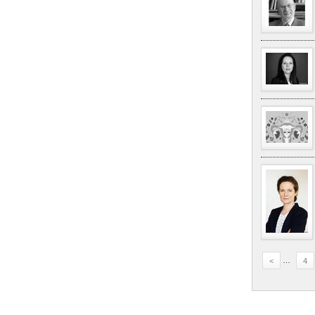
<
…
4