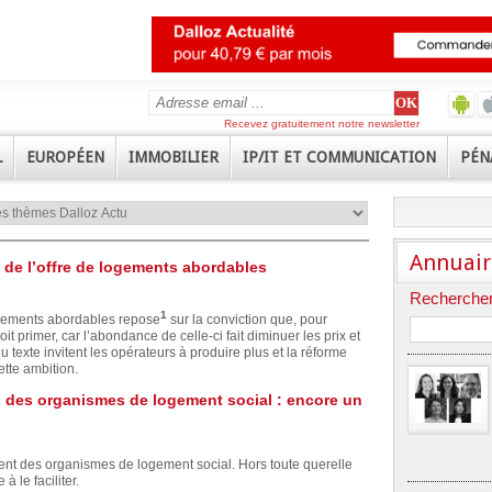
Recevez gratuitement notre newsletter
L
EUROPÉEN
IMMOBILIER
IP/IT ET COMMUNICATION
PÉN
Annuair
t de l’offre de logements abordables
Rechercher
1
logements abordables repose
sur la conviction que, pour
oit primer, car l’abondance de celle-ci fait diminuer les prix et
u texte invitent les opérateurs à produire plus et la réforme
ette ambition.
su des organismes de logement social : encore un
nt des organismes de logement social. Hors toute querelle
à le faciliter.