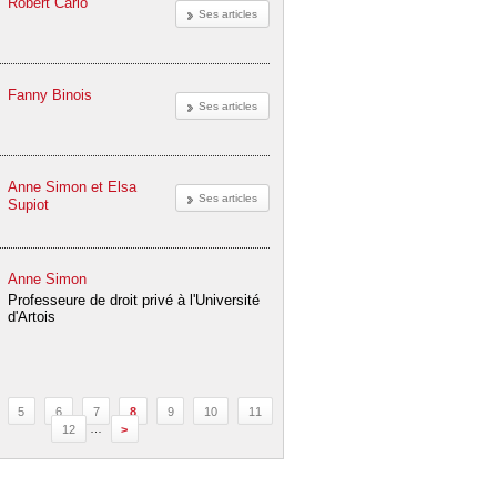
Robert Cario
Ses articles
Fanny Binois
Ses articles
Anne Simon et Elsa
Ses articles
Supiot
Anne Simon
Professeure de droit privé à l'Université
d'Artois
5
6
7
8
9
10
11
12
…
>