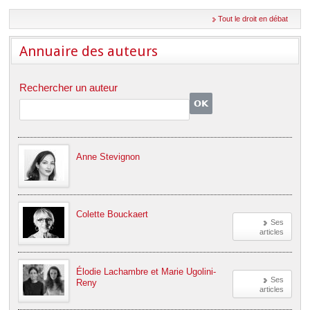
Déplier
Européen
Tout le droit en débat
Déplier
Immobilier
Annuaire des auteurs
Déplier
IP/IT
et
Déplier
Rechercher un auteur
Communication
Pénal
Déplier
Social
Déplier
Avocat
Anne Stevignon
Colette Bouckaert
Ses
articles
Élodie Lachambre et Marie Ugolini-
Ses
Reny
articles