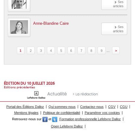
Ses
articles
Anne-Blandine Caire
Ses
articles
1
2
3
4
5
6
7
8
9
…
>
ÉDITION DU 10 JUILLET 2026
Éditions précédentes
Portail des Éditions Dalloz
Qui sommes-nous
Contactez-nous
CGV
CGU
Mentions légales
Politique de confidentialité
Paramétrer vos cookies
Retrouvez-nous sur
et
Formation professionnelle Lefebvre Dalloz
Open Lefebvre Dalloz