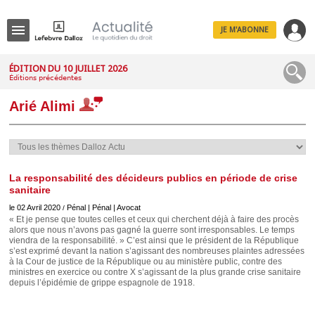
JE M'ABONNE
Menu
ÉDITION DU 10 JUILLET 2026
Éditions précédentes
R
e
Arié Alimi
c
h
e
r
c
h
e
La responsabilité des décideurs publics en période de crise
sanitaire
le 02 Avril 2020
Pénal | Pénal | Avocat
/
« Et je pense que toutes celles et ceux qui cherchent déjà à faire des procès
alors que nous n’avons pas gagné la guerre sont irresponsables. Le temps
Déplier
viendra de la responsabilité. » C’est ainsi que le président de la République
Administratif
s’est exprimé devant la nation s’agissant des nombreuses plaintes adressées
Déplier
à la Cour de justice de la République ou au ministère public, contre des
Affaires
ministres en exercice ou contre X s’agissant de la plus grande crise sanitaire
depuis l’épidémie de grippe espagnole de 1918.
Déplier
Civil