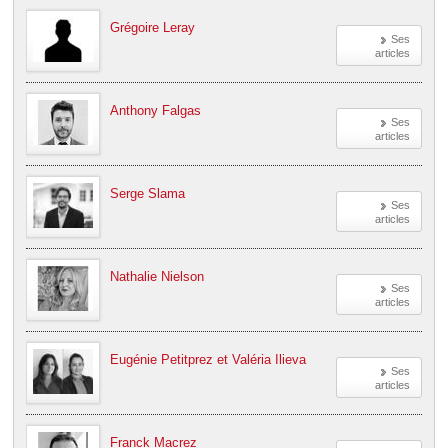
Grégoire Leray
Ses
articles
Anthony Falgas
Ses
articles
Serge Slama
Ses
articles
Nathalie Nielson
Ses
articles
Eugénie Petitprez et Valéria Ilieva
Ses
articles
Franck Macrez