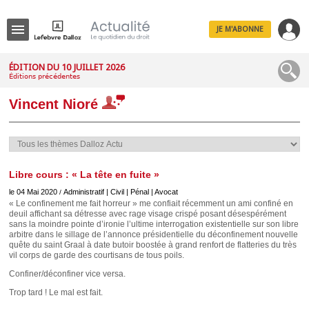
JE M'ABONNE
Menu
ÉDITION DU 10 JUILLET 2026
Éditions précédentes
R
e
Vincent Nioré
c
h
e
r
c
h
e
Libre cours : « La tête en fuite »
le 04 Mai 2020
Administratif | Civil | Pénal | Avocat
/
« Le confinement me fait horreur » me confiait récemment un ami confiné en
deuil affichant sa détresse avec rage visage crispé posant désespérément
sans la moindre pointe d’ironie l’ultime interrogation existentielle sur son libre
Déplier
arbitre dans le sillage de l’annonce présidentielle du déconfinement nouvelle
Administratif
quête du saint Graal à date butoir boostée à grand renfort de flatteries du très
vil corps de garde des courtisans de tous poils.
Déplier
Affaires
Confiner/déconfiner vice versa.
Déplier
Trop tard ! Le mal est fait.
Civil