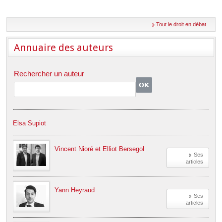
Déplier
Européen
Déplier
Tout le droit en débat
Immobilier
Déplier
Annuaire des auteurs
IP/IT
et
Déplier
Communication
Pénal
Rechercher un auteur
Déplier
Social
Déplier
Avocat
Elsa Supiot
Vincent Nioré et Elliot Bersegol
Ses
articles
Yann Heyraud
Ses
articles