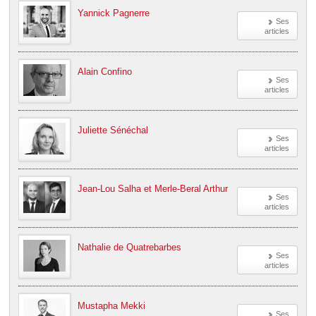
Yannick Pagnerre
Ses
articles
Alain Confino
Ses
articles
Juliette Sénéchal
Ses
articles
Jean-Lou Salha et Merle-Beral Arthur
Ses
articles
Nathalie de Quatrebarbes
Ses
articles
Mustapha Mekki
Ses