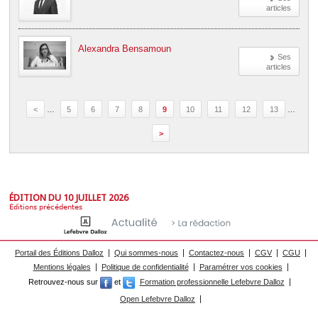
articles
Alexandra Bensamoun
Ses
articles
<
…
5
6
7
8
9
10
11
12
13
…
>
ÉDITION DU 10 JUILLET 2026
Éditions précédentes
Portail des Éditions Dalloz
Qui sommes-nous
Contactez-nous
CGV
CGU
Mentions légales
Politique de confidentialité
Paramétrer vos cookies
Retrouvez-nous sur
et
Formation professionnelle Lefebvre Dalloz
Open Lefebvre Dalloz