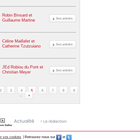
Robin Binsard et
Ses articles
Guillaume Martine
Céline Maillafet et
Ses articles
Catherine Tzutzuiano
JEd Robiou du Pont et
Ses articles
Christian Meyer
2
3
4
5
6
7
8
9
…
>
r vos cookies
Retrouvez-nous sur
et