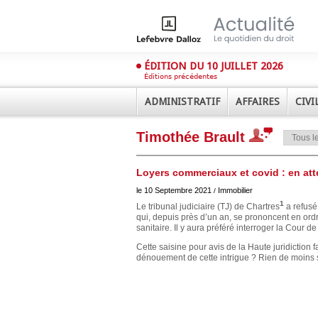
ÉDITION DU 10 JUILLET 2026
Éditions précédentes
ADMINISTRATIF
AFFAIRES
CIVI
Timothée Brault
Loyers commerciaux et covid : en att
le 10 Septembre 2021
Immobilier
/
1
Le tribunal judiciaire (TJ) de Chartres
a refusé
qui, depuis près d’un an, se prononcent en ordre
sanitaire. Il y aura préféré interroger la Cour de
Déplier
Administratif
Cette saisine pour avis de la Haute juridiction f
Déplier
dénouement de cette intrigue ? Rien de moins 
Affaires
Déplier
Civil
Déplier