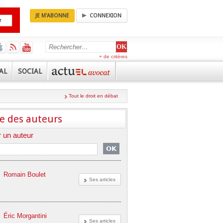
JE M'ABONNE
CONNEXION
+ de critères
AL
SOCIAL
Tout le droit en débat
e des auteurs
 un auteur
Romain Boulet
Ses articles
Éric Morgantini
Ses articles