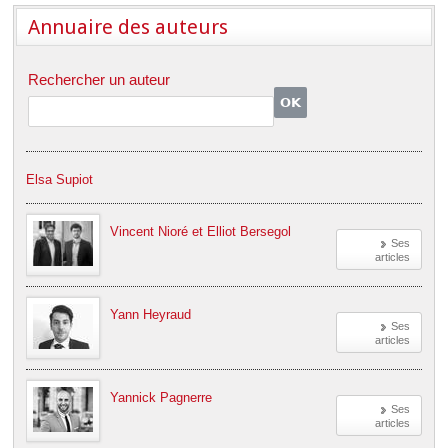
Déplier
Européen
Annuaire des auteurs
Déplier
Immobilier
Rechercher un auteur
Déplier
IP/IT
et
Déplier
Communication
Pénal
Déplier
Elsa Supiot
Social
Déplier
Avocat
Vincent Nioré et Elliot Bersegol
Ses
articles
Yann Heyraud
Ses
articles
Yannick Pagnerre
Ses
articles