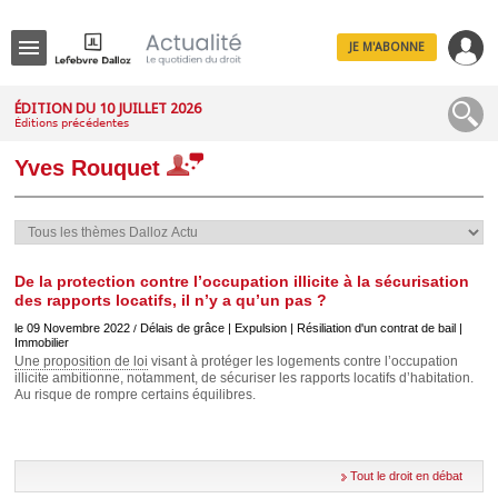
JE M'ABONNE
Menu
ÉDITION DU 10 JUILLET 2026
Éditions précédentes
R
e
Yves Rouquet
c
h
e
r
c
h
e
De la protection contre l’occupation illicite à la sécurisation
des rapports locatifs, il n’y a qu’un pas ?
le 09 Novembre 2022
Délais de grâce | Expulsion | Résiliation d'un contrat de bail |
/
Immobilier
Une proposition de loi
visant à protéger les logements contre l’occupation
Déplier
illicite ambitionne, notamment, de sécuriser les rapports locatifs d’habitation.
Administratif
Au risque de rompre certains équilibres.
Déplier
Affaires
Déplier
Civil
Tout le droit en débat