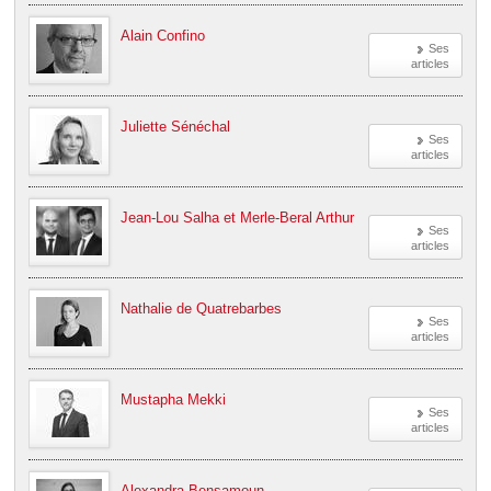
Alain Confino
Ses
articles
Juliette Sénéchal
Ses
articles
Jean-Lou Salha et Merle-Beral Arthur
Ses
articles
Nathalie de Quatrebarbes
Ses
articles
Mustapha Mekki
Ses
articles
Alexandra Bensamoun