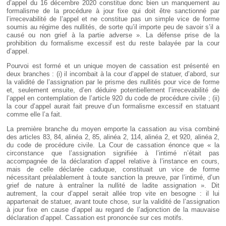
d’appel du 16 décembre 2020 constitue donc bien un manquement au
formalisme de la procédure à jour fixe qui doit être sanctionné par
l’irrecevabilité de l’appel et ne constitue pas un simple vice de forme
soumis au régime des nullités, de sorte qu’il importe peu de savoir s’il a
causé ou non grief à la partie adverse ». La défense prise de la
prohibition du formalisme excessif est du reste balayée par la cour
d’appel.
Pourvoi est formé et un unique moyen de cassation est présenté en
deux branches : (i) il incombait à la cour d’appel de statuer, d’abord, sur
la validité de l’assignation par le prisme des nullités pour vice de forme
et, seulement ensuite, d’en déduire potentiellement l’irrecevabilité de
l’appel en contemplation de l’article 920 du code de procédure civile ; (ii)
la cour d’appel aurait fait preuve d’un formalisme excessif en statuant
comme elle l’a fait.
La première branche du moyen emporte la cassation au visa combiné
des articles 83, 84, alinéa 2, 85, alinéa 2, 114, alinéa 2, et 920, alinéa 2,
du code de procédure civile. La Cour de cassation énonce que « la
circonstance que l’assignation signifiée à l’intimé n’était pas
accompagnée de la déclaration d’appel relative à l’instance en cours,
mais de celle déclarée caduque, constituait un vice de forme
nécessitant préalablement à toute sanction la preuve, par l’intimé, d’un
grief de nature à entraîner la nullité de ladite assignation ». Dit
autrement, la cour d’appel serait allée trop vite en besogne : il lui
appartenait de statuer, avant toute chose, sur la validité de l’assignation
à jour fixe en cause d’appel au regard de l’adjonction de la mauvaise
déclaration d’appel. Cassation est prononcée sur ces motifs.