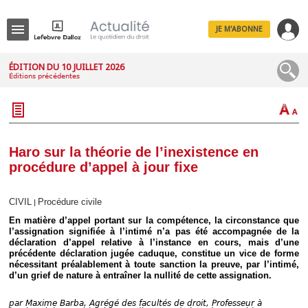
JE M'ABONNE
Menu
ÉDITION DU 10 JUILLET 2026
Éditions précédentes
R
e
c
h
e
r
c
Haro sur la théorie de l’inexistence en
h
procédure d’appel à jour fixe
e
CIVIL
Procédure civile
|
En matière d’appel portant sur la compétence, la circonstance que
Déplier
l’assignation signifiée à l’intimé n’a pas été accompagnée de la
Administratif
déclaration d’appel relative à l’instance en cours, mais d’une
précédente déclaration jugée caduque, constitue un vice de forme
Déplier
nécessitant préalablement à toute sanction la preuve, par l’intimé,
Affaires
d’un grief de nature à entraîner la nullité de cette assignation.
Déplier
Civil
par
Maxime Barba, Agrégé des facultés de droit, Professeur à