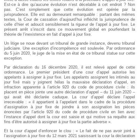
Est-ce à dire qu’aucune évolution n’est décelable à cet endroit ? Non
pas. C’est simplement que cette évolution est opérée par la
jurisprudence. Elle est au demeurant remarquable : partant des mêmes
textes, la Cour de cassation d’aujourd’hui infléchit la jurisprudence de
celle d’hier et adoucit sensiblement la rigueur de l’appel à jour fixe. Le
présent arrêt s’inscrit dans ce mouvement global en pourfendant la
théorie de l’inexistence en fait d’appel à jour fixe.
Un litige se noue devant un tribunal de grande instance, devenu tribunal
judiciaire. Une exception d’incompétence est soulevée. Par ordonnance
du 5 juin 2020, le juge de la mise en état de ce tribunal statue sur cette
exception.
Par déclaration du 16 décembre 2020, il est relevé appel de cette
ordonnance. Le premier président d’une cour d’appel autorise les
appelants à assigner à jour fixe. Les appelants assignent les intimés au
jour fixé mais y joignent hélas la mauvaise déclaration d’appel, en
infraction apparente à l’article 920 du code de procédure civile : ils
placent en pièce jointe une autre déclaration d’appel – du 11 juin 2020 –
qui avait été déclarée caduque. La cour d’appel déclare l’appel
irrecevable : « il appartient à l’appelant dans le cadre de la procédure
d’assignation à jour fixe de joindre à son assignation les pièces
énoncées par l’article 920 du code de procédure civile en lien avec
l’instance d’appel dont la cour est saisie et qui motive sa requête aux
fins d’être autorisé à assigner à jour fixe la partie adverse ».
Et la cour d’appel d’enfoncer le clou : « Le fait de ne pas avoir joint à
l’assignation à jour fixe du 12 mars 2021 saisissant la cour la déclaration