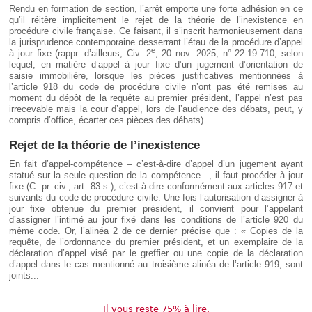
Rendu en formation de section, l’arrêt emporte une forte adhésion en ce
qu’il réitère implicitement le rejet de la théorie de l’inexistence en
procédure civile française. Ce faisant, il s’inscrit harmonieusement dans
la jurisprudence contemporaine desserrant l’étau de la procédure d’appel
e
à jour fixe (rappr. d’ailleurs, Civ. 2
, 20 nov. 2025, n° 22-19.710, selon
lequel, en matière d’appel à jour fixe d’un jugement d’orientation de
saisie immobilière, lorsque les pièces justificatives mentionnées à
l’article 918 du code de procédure civile n’ont pas été remises au
moment du dépôt de la requête au premier président, l’appel n’est pas
irrecevable mais la cour d’appel, lors de l’audience des débats, peut, y
compris d’office, écarter ces pièces des débats).
Rejet de la théorie de l’inexistence
En fait d’appel-compétence – c’est-à-dire d’appel d’un jugement ayant
statué sur la seule question de la compétence –, il faut procéder à jour
fixe (C. pr. civ., art. 83 s.), c’est-à-dire conformément aux articles 917 et
suivants du code de procédure civile. Une fois l’autorisation d’assigner à
jour fixe obtenue du premier président, il convient pour l’appelant
d’assigner l’intimé au jour fixé dans les conditions de l’article 920 du
même code. Or, l’alinéa 2 de ce dernier précise que : « Copies de la
requête, de l’ordonnance du premier président, et un exemplaire de la
déclaration d’appel visé par le greffier ou une copie de la déclaration
d’appel dans le cas mentionné au troisième alinéa de l’article 919, sont
joints...
Il vous reste 75% à lire.