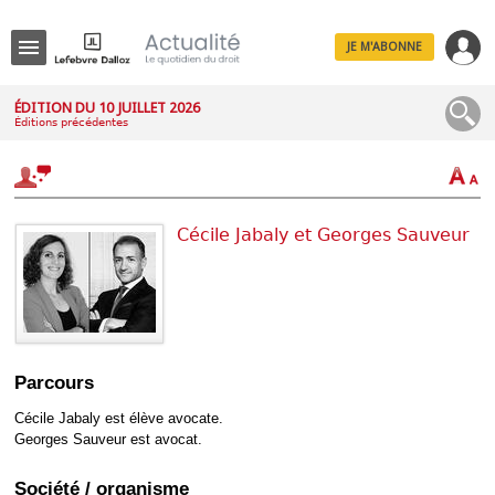
JE M'ABONNE
Menu
ÉDITION DU 10 JUILLET 2026
Éditions précédentes
R
e
c
h
e
r
Cécile Jabaly et Georges Sauveur
c
h
e
Déplier
Parcours
Administratif
Déplier
Cécile Jabaly est élève avocate.
Affaires
Georges Sauveur est avocat.
Déplier
Civil
Société / organisme