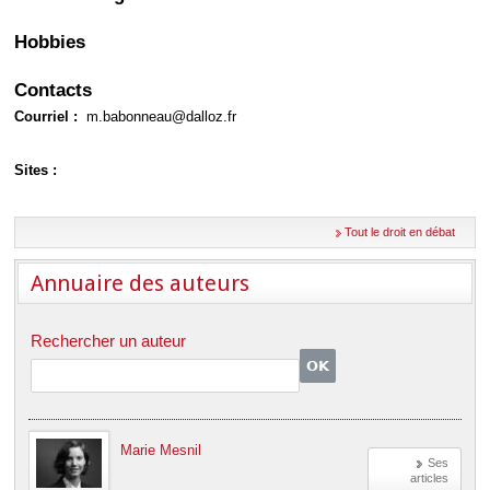
Déplier
Européen
Hobbies
Déplier
Immobilier
Contacts
Déplier
IP/IT
Courriel :
m.babonneau@dalloz.fr
et
Déplier
Communication
Pénal
Sites :
Déplier
Social
Déplier
Tout le droit en débat
Avocat
Annuaire des auteurs
Rechercher un auteur
Marie Mesnil
Ses
articles