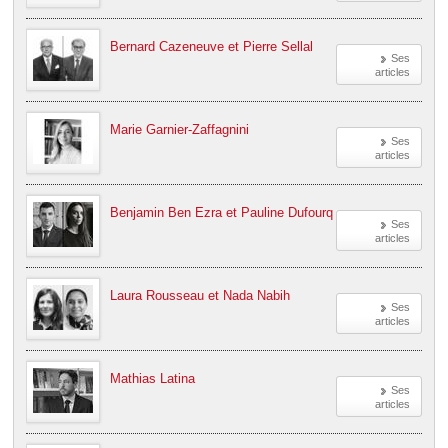
Bernard Cazeneuve et Pierre Sellal
Ses
articles
Marie Garnier-Zaffagnini
Ses
articles
Benjamin Ben Ezra et Pauline Dufourq
Ses
articles
Laura Rousseau et Nada Nabih
Ses
articles
Mathias Latina
Ses
articles