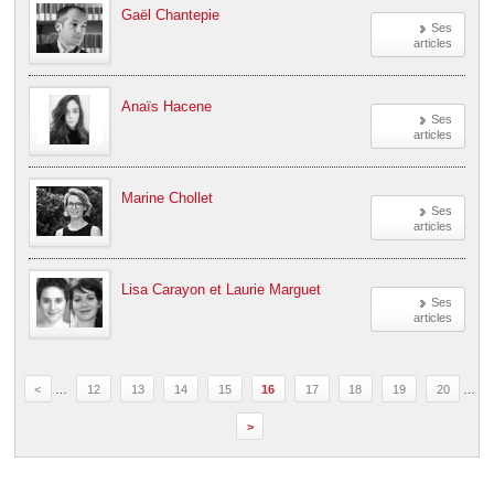
Gaël Chantepie
Ses
articles
Anaïs Hacene
Ses
articles
Marine Chollet
Ses
articles
Lisa Carayon et Laurie Marguet
Ses
articles
<
…
12
13
14
15
16
17
18
19
20
…
>