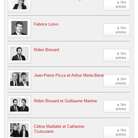
Ses
articles
Fabrice Lorvo
Ses
articles
Robin Binsard
Ses
articles
Jean-Pierre Picca et Arthur Merle-Beral
Ses
articles
Robin Binsard et Guillaume Martine
Ses
articles
Céline Maillafet et Catherine
Ses
Tzutzuiano
articles