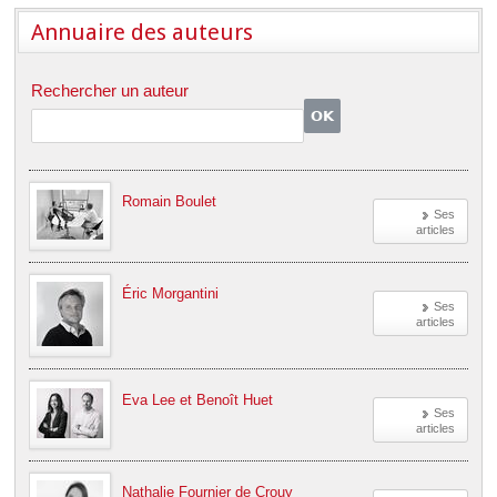
Déplier
Européen
Annuaire des auteurs
Déplier
Immobilier
Rechercher un auteur
Déplier
IP/IT
et
Déplier
Communication
Pénal
Déplier
Social
Romain Boulet
Ses
Déplier
articles
Avocat
Éric Morgantini
Ses
articles
Eva Lee et Benoît Huet
Ses
articles
Nathalie Fournier de Crouy