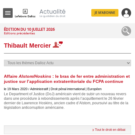
JE M'ABONNE
Menu
ÉDITION DU 10 JUILLET 2026
Éditions précédentes
R
e
Thibault Mercier
c
h
e
r
c
h
e
Affaire
Alstom/Hoskins
: le bras de fer entre administration et
justice sur l’application extraterritoriale du FCPA continue
le 19 Mars 2020
Administratif | Droit pénal international | Européen
/
Le Department of Justice (DoJ) américain vient de subir un nouveau revers
dans une procédure à rebondissements après l’acquittement le 26 février
Déplier
dernier de Lawrence Hoskins, ancien cadre d’Alstom, poursuivi au titre de la
Administratif
législation anticorruption américaine.
Déplier
Affaires
Déplier
Civil
Tout le droit en débat