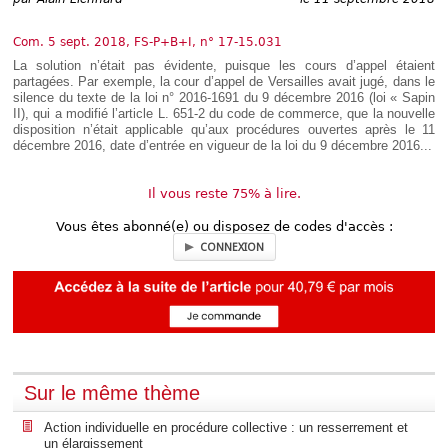
Déplier
Européen
Com. 5 sept. 2018, FS-P+B+I, n° 17-15.031
Déplier
Immobilier
La solution n’était pas évidente, puisque les cours d’appel étaient
partagées. Par exemple, la cour d’appel de Versailles avait jugé, dans le
Déplier
silence du texte de la loi n° 2016-1691 du 9 décembre 2016 (loi « Sapin
IP/IT
II), qui a modifié l’article L. 651-2 du code de commerce, que la nouvelle
et
Déplier
disposition n’était applicable qu’aux procédures ouvertes après le 11
Communication
Pénal
décembre 2016, date d’entrée en vigueur de la loi du 9 décembre 2016...
Déplier
Social
Il vous reste 75% à lire.
Déplier
Avocat
Vous êtes abonné(e) ou disposez de codes d'accès :
CONNEXION
Sur le même thème
Action individuelle en procédure collective : un resserrement et
un élargissement