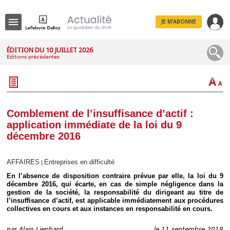
JE M'ABONNE
Menu
ÉDITION DU 10 JUILLET 2026
Éditions précédentes
R
e
c
h
e
r
c
Comblement de l’insuffisance d’actif :
h
application immédiate de la loi du 9
e
décembre 2016
AFFAIRES
Entreprises en difficulté
|
Déplier
En l’absence de disposition contraire prévue par elle, la loi du 9
Administratif
décembre 2016, qui écarte, en cas de simple négligence dans la
Déplier
gestion de la société, la responsabilité du dirigeant au titre de
Affaires
l’insuffisance d’actif, est applicable immédiatement aux procédures
collectives en cours et aux instances en responsabilité en cours.
Déplier
Civil
par
Alain Lienhard
le 11 septembre 2018