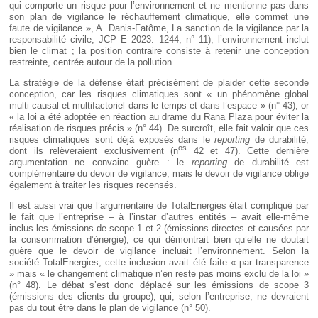
qui comporte un risque pour l’environnement et ne mentionne pas dans
son plan de vigilance le réchauffement climatique, elle commet une
faute de vigilance », A. Danis-Fatôme, La sanction de la vigilance par la
responsabilité civile, JCP E 2023. 1244, n° 11), l’environnement inclut
bien le climat ; la position contraire consiste à retenir une conception
restreinte, centrée autour de la pollution.
La stratégie de la défense était précisément de plaider cette seconde
conception, car les risques climatiques sont « un phénomène global
multi causal et multifactoriel dans le temps et dans l’espace » (n° 43), or
« la loi a été adoptée en réaction au drame du Rana Plaza pour éviter la
réalisation de risques précis » (n° 44). De surcroît, elle fait valoir que ces
risques climatiques sont déjà exposés dans le
reporting
de durabilité,
os
dont ils relèveraient exclusivement (n
42 et 47). Cette dernière
argumentation ne convainc guère : le
reporting
de durabilité est
complémentaire du devoir de vigilance, mais le devoir de vigilance oblige
également à traiter les risques recensés.
Il est aussi vrai que l’argumentaire de TotalEnergies était compliqué par
le fait que l’entreprise – à l’instar d’autres entités – avait elle-même
inclus les émissions de scope 1 et 2 (émissions directes et causées par
la consommation d’énergie), ce qui démontrait bien qu’elle ne doutait
guère que le devoir de vigilance incluait l’environnement. Selon la
société TotalEnergies, cette inclusion avait été faite « par transparence
» mais « le changement climatique n’en reste pas moins exclu de la loi »
(n° 48). Le débat s’est donc déplacé sur les émissions de scope 3
(émissions des clients du groupe), qui, selon l’entreprise, ne devraient
pas du tout être dans le plan de vigilance (n° 50).