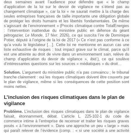
deux semaines avant l’audience pour défendre que « le champ
d’application de la loi sur le devoir de vigilance ne s’étend pas au
changement climatique », car la loi « ne saurait mettre à la charge des
seules entreprises françaises de taille importante une obligation globale
de protéger les droits humains et les libertés fondamentales. De même
s’agissant de l’environnement » (Procès climatique contre TotalEnergies
: l’intervention inattendue du ministère public en défense du géant
pétrogazier,
Le Monde
, 17 févr. 2026), ce qui suscita l’ire de Dominique
Potier, député à l’origine de la loi de 2017 (« Ce n’est pas conforme à ce
qu’a voulu le législateur […]. Cette loi ne mentionne en aucun cas une
liste exhaustive de risques : tout impact grave sur le climat, parce qu’il
est une atteinte au droit de vivre dans un environnement sain, relève du
champ d’application du devoir de vigilance »,
ibid.
), ce qui soulève
d’intéressantes questions sur les sources « médiatiques » du droit…
Solution.
L’argument du ministère public n’a pas convaincu ; le tribunal
tranche clairement : oui les risques climatiques doivent être couverts par
le plan de vigilance, même si les conséquences de cette position sont
moins nettes.
L’inclusion des risques climatiques dans le plan de
vigilance
Problème.
L’inclusion des risques climatiques dans le plan de vigilance
faisait, étonnamment, débat. L’article L. 225-102-1 du code de
commerce intime à l’entreprise de recenser et traiter les risques graves
posés « à l’environnement ». Dans une approche un peu « large » mais
qui paraît relever de l’évidence (comp. : « si une société a une activité