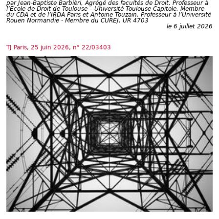
Déplier
par
Jean-Baptiste Barbièri, Agrégé des facultés de Droit, Professeur à
l’Ecole de Droit de Toulouse – Université Toulouse Capitole, Membre
Européen
du CDA et de l’IRDA Paris et Antoine Touzain, Professeur à l’Université
Rouen Normandie - Membre du CUREJ, UR 4703
Déplier
le 6 juillet 2026
Immobilier
Déplier
TJ Paris, 25 juin 2026, n° 22/03403
IP/IT
et
Déplier
Communication
Pénal
Déplier
Social
Déplier
Avocat