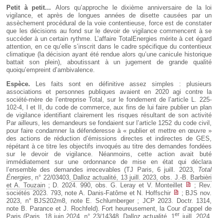
Petit à petit…
Alors qu’approche le dixième anniversaire de la loi
vigilance, et après de longues années de disette causées par un
assèchement procédural de la voie contentieuse, force est de constater
que les décisions au fond sur le devoir de vigilance commencent à se
succéder à un certain rythme. L’affaire TotalEnergies mérite à cet égard
attention, en ce qu’elle s’inscrit dans le cadre spécifique du contentieux
climatique (la décision ayant été rendue alors qu’une canicule historique
battait son plein), aboutissant à un jugement de grande qualité
quoiqu’empreint d’ambivalence.
Espèce.
Les faits sont en définitive assez simples : plusieurs
associations et personnes publiques avaient en 2020 agi contre la
société-mère de l’entreprise Total, sur le fondement de l’article L. 225-
102-4, I et II, du code de commerce, aux fins de lui faire publier un plan
de vigilance identifiant clairement les risques résultant de son activité
Par ailleurs, les demandeurs se fondaient sur l’article 1252 du code civil,
pour faire condamner la défenderesse à « publier et mettre en œuvre »
des actions de réduction d’émissions directes et indirectes de GES,
répétant à ce titre les objectifs invoqués au titre des demandes fondées
sur le devoir de vigilance. Néanmoins, cette action avait buté
immédiatement sur une ordonnance de mise en état qui déclara
l’ensemble des demandes irrecevables (TJ Paris, 6 juill. 2023,
Total
Énergies
, n° 22/03403,
Dalloz actualité, 13 juill. 2023, obs. J.-B. Barbièri
et A. Touzain
; D. 2024. 990, obs. G. Leray et V. Monteillet
; Rev.
sociétés 2023. 793, note A. Danis-Fatôme et N. Hoffschir
; BJS nov.
2023, n° BJS202m8, note E. Schlumberger ; JCP 2023. Doctr. 1314,
note B. Parance et J. Rochfeld). Fort heureusement, la Cour d’appel de
er
Paris (Paris, 18 juin 2024, n° 23/14348,
Dalloz actualité, 1
juill. 2024,