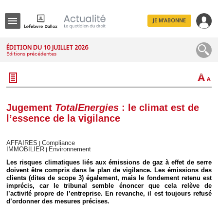
JE M'ABONNE
Menu
ÉDITION DU 10 JUILLET 2026
Éditions précédentes
R
e
c
h
e
r
c
Jugement
TotalEnergies
: le climat est de
h
l’essence de la vigilance
e
AFFAIRES
Compliance
|
IMMOBILIER
Environnement
|
Déplier
Les risques climatiques liés aux émissions de gaz à effet de serre
Administratif
doivent être compris dans le plan de vigilance. Les émissions des
clients (dites de scope 3) également, mais le fondement retenu est
Déplier
imprécis, car le tribunal semble énoncer que cela relève de
Affaires
l’activité propre de l’entreprise. En revanche, il est toujours refusé
Déplier
d’ordonner des mesures précises.
Civil