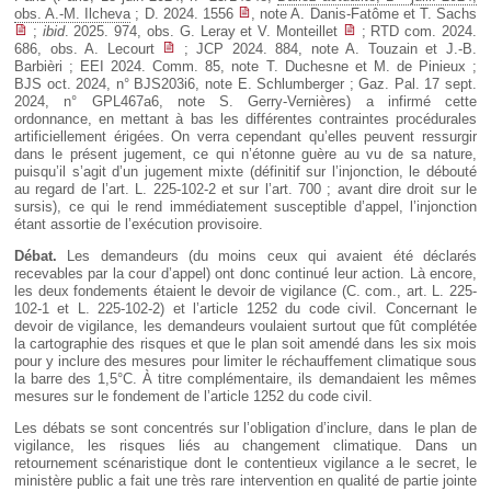
obs. A.-M. Ilcheva
; D. 2024. 1556
, note A. Danis-Fatôme et T. Sachs
;
ibid
. 2025. 974, obs. G. Leray et V. Monteillet
; RTD com. 2024.
686, obs. A. Lecourt
; JCP 2024. 884, note A. Touzain et J.-B.
Barbièri ; EEI 2024. Comm. 85, note T. Duchesne et M. de Pinieux ;
BJS oct. 2024, n° BJS203i6, note E. Schlumberger ; Gaz. Pal. 17 sept.
2024, n° GPL467a6, note S. Gerry-Vernières) a infirmé cette
ordonnance, en mettant à bas les différentes contraintes procédurales
artificiellement érigées. On verra cependant qu’elles peuvent ressurgir
dans le présent jugement, ce qui n’étonne guère au vu de sa nature,
puisqu’il s’agit d’un jugement mixte (définitif sur l’injonction, le débouté
au regard de l’art. L. 225-102-2 et sur l’art. 700 ; avant dire droit sur le
sursis), ce qui le rend immédiatement susceptible d’appel, l’injonction
étant assortie de l’exécution provisoire.
Débat.
Les demandeurs (du moins ceux qui avaient été déclarés
recevables par la cour d’appel) ont donc continué leur action. Là encore,
les deux fondements étaient le devoir de vigilance (C. com., art. L. 225-
102-1 et L. 225-102-2) et l’article 1252 du code civil. Concernant le
devoir de vigilance, les demandeurs voulaient surtout que fût complétée
la cartographie des risques et que le plan soit amendé dans les six mois
pour y inclure des mesures pour limiter le réchauffement climatique sous
la barre des 1,5°C. À titre complémentaire, ils demandaient les mêmes
mesures sur le fondement de l’article 1252 du code civil.
Les débats se sont concentrés sur l’obligation d’inclure, dans le plan de
vigilance, les risques liés au changement climatique. Dans un
retournement scénaristique dont le contentieux vigilance a le secret, le
ministère public a fait une très rare intervention en qualité de partie jointe