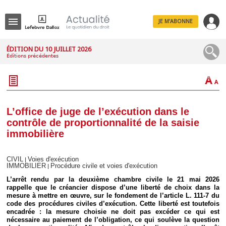
JE M'ABONNE
Menu
ÉDITION DU 10 JUILLET 2026
Éditions précédentes
R
e
c
h
e
r
c
L’office de juge de l’exécution dans le
h
contrôle de proportionnalité de la saisie
e
immobilière
CIVIL
Voies d'exécution
|
IMMOBILIER
Procédure civile et voies d'exécution
|
Déplier
Administratif
L’arrêt rendu par la deuxième chambre civile le 21 mai 2026
rappelle que le créancier dispose d’une liberté de choix dans la
Déplier
Affaires
mesure à mettre en œuvre, sur le fondement de l’article L. 111-7 du
code des procédures civiles d’exécution. Cette liberté est toutefois
Déplier
encadrée : la mesure choisie ne doit pas excéder ce qui est
Civil
nécessaire au paiement de l’obligation, ce qui soulève la question