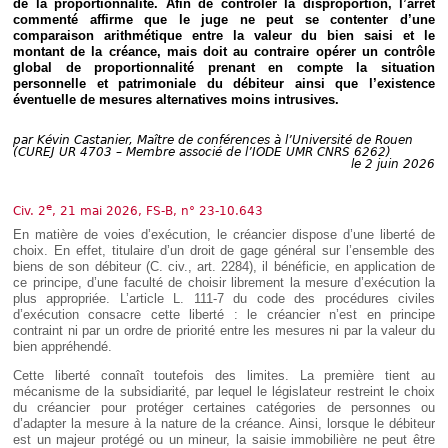
de la proportionnalité. Afin de contrôler la disproportion, l’arrêt
Déplier
commenté affirme que le juge ne peut se contenter d’une
Européen
comparaison arithmétique entre la valeur du bien saisi et le
Déplier
montant de la créance, mais doit au contraire opérer un contrôle
Immobilier
global de proportionnalité prenant en compte la situation
personnelle et patrimoniale du débiteur ainsi que l’existence
Déplier
éventuelle de mesures alternatives moins intrusives.
IP/IT
et
Déplier
Communication
par
Kévin Castanier, Maître de conférences à l’Université de Rouen
Pénal
(CUREJ UR 4703 – Membre associé de l’IODE UMR CNRS 6262)
le 2 juin 2026
Déplier
Social
Déplier
e
Civ. 2
, 21 mai 2026, FS-B, n° 23-10.643
Avocat
En matière de voies d’exécution, le créancier dispose d’une liberté de
choix. En effet, titulaire d’un droit de gage général sur l’ensemble des
biens de son débiteur (C. civ., art. 2284), il bénéficie, en application de
ce principe, d’une faculté de choisir librement la mesure d’exécution la
plus appropriée. L’article L. 111-7 du code des procédures civiles
d’exécution consacre cette liberté : le créancier n’est en principe
contraint ni par un ordre de priorité entre les mesures ni par la valeur du
bien appréhendé.
Cette liberté connaît toutefois des limites. La première tient au
mécanisme de la subsidiarité, par lequel le législateur restreint le choix
du créancier pour protéger certaines catégories de personnes ou
d’adapter la mesure à la nature de la créance. Ainsi, lorsque le débiteur
est un majeur protégé ou un mineur, la saisie immobilière ne peut être