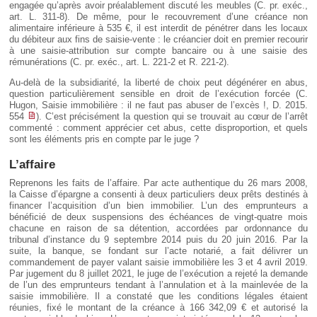
engagée qu’après avoir préalablement discuté les meubles (C. pr. exéc.,
art. L. 311-8). De même, pour le recouvrement d’une créance non
alimentaire inférieure à 535 €, il est interdit de pénétrer dans les locaux
du débiteur aux fins de saisie-vente : le créancier doit en premier recourir
à une saisie-attribution sur compte bancaire ou à une saisie des
rémunérations (C. pr. exéc., art. L. 221-2 et R. 221-2).
Au-delà de la subsidiarité, la liberté de choix peut dégénérer en abus,
question particulièrement sensible en droit de l’exécution forcée (C.
Hugon, Saisie immobilière : il ne faut pas abuser de l’excès !, D. 2015.
554
). C’est précisément la question qui se trouvait au cœur de l’arrêt
commenté : comment apprécier cet abus, cette disproportion, et quels
sont les éléments pris en compte par le juge ?
L’affaire
Reprenons les faits de l’affaire. Par acte authentique du 26 mars 2008,
la Caisse d’épargne a consenti à deux particuliers deux prêts destinés à
financer l’acquisition d’un bien immobilier. L’un des emprunteurs a
bénéficié de deux suspensions des échéances de vingt-quatre mois
chacune en raison de sa détention, accordées par ordonnance du
tribunal d’instance du 9 septembre 2014 puis du 20 juin 2016. Par la
suite, la banque, se fondant sur l’acte notarié, a fait délivrer un
commandement de payer valant saisie immobilière les 3 et 4 avril 2019.
Par jugement du 8 juillet 2021, le juge de l’exécution a rejeté la demande
de l’un des emprunteurs tendant à l’annulation et à la mainlevée de la
saisie immobilière. Il a constaté que les conditions légales étaient
réunies, fixé le montant de la créance à 166 342,09 € et autorisé la