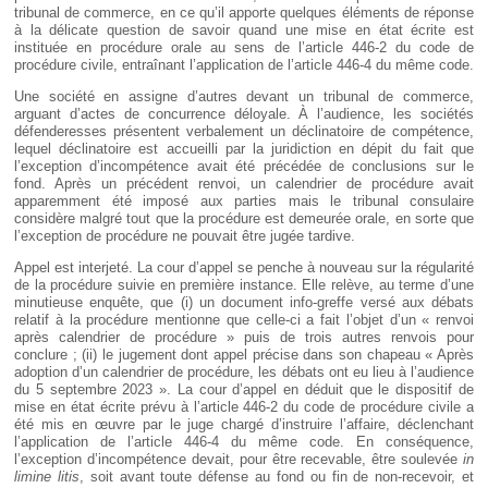
tribunal de commerce, en ce qu’il apporte quelques éléments de réponse
à la délicate question de savoir quand une mise en état écrite est
instituée en procédure orale au sens de l’article 446-2 du code de
procédure civile, entraînant l’application de l’article 446-4 du même code.
Une société en assigne d’autres devant un tribunal de commerce,
arguant d’actes de concurrence déloyale. À l’audience, les sociétés
défenderesses présentent verbalement un déclinatoire de compétence,
lequel déclinatoire est accueilli par la juridiction en dépit du fait que
l’exception d’incompétence avait été précédée de conclusions sur le
fond. Après un précédent renvoi, un calendrier de procédure avait
apparemment été imposé aux parties mais le tribunal consulaire
considère malgré tout que la procédure est demeurée orale, en sorte que
l’exception de procédure ne pouvait être jugée tardive.
Appel est interjeté. La cour d’appel se penche à nouveau sur la régularité
de la procédure suivie en première instance. Elle relève, au terme d’une
minutieuse enquête, que (i) un document info-greffe versé aux débats
relatif à la procédure mentionne que celle-ci a fait l’objet d’un « renvoi
après calendrier de procédure » puis de trois autres renvois pour
conclure ; (ii) le jugement dont appel précise dans son chapeau « Après
adoption d’un calendrier de procédure, les débats ont eu lieu à l’audience
du 5 septembre 2023 ». La cour d’appel en déduit que le dispositif de
mise en état écrite prévu à l’article 446-2 du code de procédure civile a
été mis en œuvre par le juge chargé d’instruire l’affaire, déclenchant
l’application de l’article 446-4 du même code. En conséquence,
l’exception d’incompétence devait, pour être recevable, être soulevée
in
limine litis
, soit avant toute défense au fond ou fin de non-recevoir, et