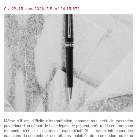
Déplier
Européen
e
Civ. 2
, 15 janv. 2026, F-B, n° 24-15.672
Déplier
Immobilier
Déplier
IP/IT
et
Déplier
Communication
Pénal
Déplier
Social
Déplier
Avocat
Même s’il est difficile d’interprétation, comme tout arrêt de cassation
procédant d’un défaut de base légale, le présent arrêt rendu en formation
restreinte n’en est pas moins digne d’intérêt. Il saura intéresser les
praticiens du contentieux des affaires, habitués de la procédure orale au