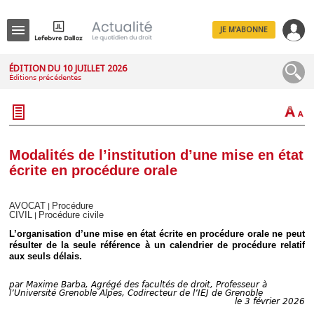
JE M'ABONNE
Menu
ÉDITION DU 10 JUILLET 2026
Éditions précédentes
R
e
c
h
e
r
c
Modalités de l’institution d’une mise en état
h
écrite en procédure orale
e
AVOCAT
Procédure
|
CIVIL
Procédure civile
|
Déplier
L’organisation d’une mise en état écrite en procédure orale ne peut
Administratif
résulter de la seule référence à un calendrier de procédure relatif
aux seuls délais.
Déplier
Affaires
par
Maxime Barba, Agrégé des facultés de droit, Professeur à
Déplier
l’Université Grenoble Alpes, Codirecteur de l’IEJ de Grenoble
Civil
le 3 février 2026