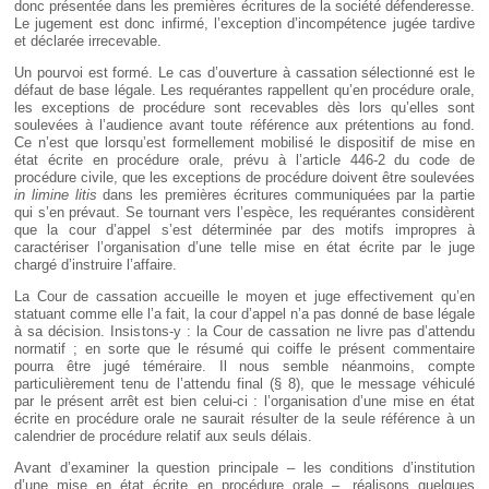
donc présentée dans les premières écritures de la société défenderesse.
Le jugement est donc infirmé, l’exception d’incompétence jugée tardive
et déclarée irrecevable.
Un pourvoi est formé. Le cas d’ouverture à cassation sélectionné est le
défaut de base légale. Les requérantes rappellent qu’en procédure orale,
les exceptions de procédure sont recevables dès lors qu’elles sont
soulevées à l’audience avant toute référence aux prétentions au fond.
Ce n’est que lorsqu’est formellement mobilisé le dispositif de mise en
état écrite en procédure orale, prévu à l’article 446-2 du code de
procédure civile, que les exceptions de procédure doivent être soulevées
in limine litis
dans les premières écritures communiquées par la partie
qui s’en prévaut. Se tournant vers l’espèce, les requérantes considèrent
que la cour d’appel s’est déterminée par des motifs impropres à
caractériser l’organisation d’une telle mise en état écrite par le juge
chargé d’instruire l’affaire.
La Cour de cassation accueille le moyen et juge effectivement qu’en
statuant comme elle l’a fait, la cour d’appel n’a pas donné de base légale
à sa décision. Insistons-y : la Cour de cassation ne livre pas d’attendu
normatif ; en sorte que le résumé qui coiffe le présent commentaire
pourra être jugé téméraire. Il nous semble néanmoins, compte
particulièrement tenu de l’attendu final (§ 8), que le message véhiculé
par le présent arrêt est bien celui-ci : l’organisation d’une mise en état
écrite en procédure orale ne saurait résulter de la seule référence à un
calendrier de procédure relatif aux seuls délais.
Avant d’examiner la question principale – les conditions d’institution
d’une mise en état écrite en procédure orale –, réalisons quelques