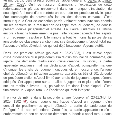
vu (M. Barba, Vers la résurrection de l’appel général ?,
Dalloz actualité,
10 avr. 2025
). Qu’il se rassure néanmoins : l’explication de cette
redondance ne gît pas uniquement dans un manque d’inspiration du
soussigné à l’heure d’une rentrée un peu rude en procédure civile, pour
être surchargée de nouveautés issues des décrets estivaux. C’est
surtout que la Cour de cassation paraît vraiment poursuivre son chemin
sur les sentiers de la résurrection de l’appel total ou général, ce dont le
présent doublé jurisprudentiel atteste. La Haute juridiction se refuse
encore à franchir formellement le pas ; elle prépare cependant les esprits
à un revirement salutaire. Elle minore à tout le moins la portée de sa
jurisprudence classique sanctionnant systématiquement l’appel total par
l’absence d’effet dévolutif, ce qui est déjà beaucoup. Voyons plutôt.
Dans une première affaire (pourvoi n° 22-23.553), il est relevé appel
d’une ordonnance d’un juge-commissaire d’un tribunal de commerce, qui
rejette une demande d’admission d’une créance. Toutefois, la partie
appelante régularise mal sa déclaration d’appel, puisqu’elle manque
d’indiquer les chefs de jugement critiqués et, en l’occurrence, l’unique
chef de débouté, en infraction apparente aux articles 562 et 901 du code
de procédure civile. « Appel limité aux chefs de jugement expressément
critiqués. Cet appel porte sur la totalité du jugement et plus précisément
sur les motifs suivants… », pouvait-on lire dans l’acte d’appel. C’est
finalement un « appel total » à l’ancienne qui était interjeté.
Il en va de même dans la seconde affaire (pourvoi n° 23-11.348, D.
2025. 1302
), dans laquelle est frappé d’appel un jugement d’un
conseil de prud’hommes ayant débouté la partie demanderesse de
l’intégralité de ses prétentions. Cette fois, la partie appelante ne s’est
embarrassée de rien et, sans se démonter, a inscrit « appel total » dans