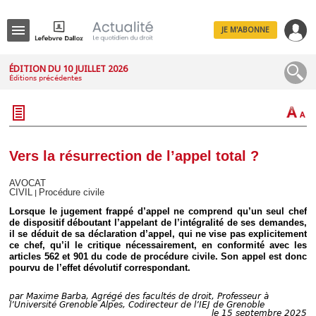
JE M'ABONNE
Menu
ÉDITION DU 10 JUILLET 2026
Éditions précédentes
R
e
c
h
e
r
c
Vers la résurrection de l’appel total ?
h
e
AVOCAT
CIVIL
Procédure civile
|
Lorsque le jugement frappé d’appel ne comprend qu’un seul chef
de dispositif déboutant l’appelant de l’intégralité de ses demandes,
il se déduit de sa déclaration d’appel, qui ne vise pas explicitement
Déplier
Administratif
ce chef, qu’il le critique nécessairement, en conformité avec les
articles 562 et 901 du code de procédure civile. Son appel est donc
Déplier
pourvu de l’effet dévolutif correspondant.
Affaires
Déplier
par
Maxime Barba, Agrégé des facultés de droit, Professeur à
Civil
l’Université Grenoble Alpes, Codirecteur de l’IEJ de Grenoble
le 15 septembre 2025