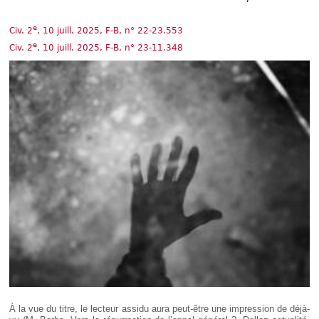
Déplier
Européen
e
Civ. 2
, 10 juill. 2025, F-B, n° 22-23.553
Déplier
Immobilier
e
Civ. 2
, 10 juill. 2025, F-B, n° 23-11.348
Déplier
IP/IT
et
Déplier
Communication
Pénal
Déplier
Social
Déplier
Avocat
À la vue du titre, le lecteur assidu aura peut-être une impression de déjà-