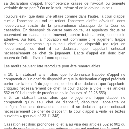
sa déclaration d’appel. Incompétence crasse de l’avocat ou témérité
véritable de sa part ? On ne le sait, même si on le devine un peu.
Toujours est-il que dans une affaire comme dans l’autre, la cour d’appel
cueille l’appelant au vol et retient l’absence d’effet dévolutif, dans
l’observance stricte de la jurisprudence classique de la Cour de
cassation. En désespoir de cause sans doute, les appelants déçus se
pourvoient en cassation et trouvent, contre toute attente, une oreille
attentive. Au fond, la motivation est commune : le jugement frappé
d’appel ne comprenait qu’un seul chef de dispositif (de rejet en
l’occurrence), ce dont il se déduisait que l’appelant critiquait
nécessairement ce chef de jugement. L’acte d’appel est donc bien
pourvu de l’effet dévolutif correspondant.
Les motifs peuvent être reproduits pour être remarquables :
« 10. En statuant ainsi, alors que l’ordonnance frappée d’appel ne
comprenait qu’un chef de dispositif et que la déclaration d’appel précisait
porter sur la totalité du jugement, ce dont il se déduisait que l’appelante
critiquait nécessairement ce chef, la cour d’appel a violé » les articles
562 et 901 du code de procédure civile (pourvoi n° 22-23.553).
« 6. En statuant ainsi, alors que le jugement frappé d’appel ne
comprenait qu’un seul chef de dispositif, déboutant l’appelante de
l’intégralité de ses demandes, ce dont il se déduisait qu’elle critiquait
nécessairement ce chef de dispositif, la cour d’appel a violé les textes
susvisés » (pourvoi n° 23-11.348).
Cassation est donc prononcée ici et là au visa des articles 562 et 901 du
code de procédure civile – ces mêmes textes qui avaient tantôt servi...